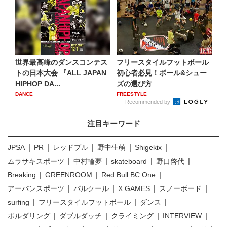
世界最高峰のダンスコンテス
フリースタイルフットボール
トの日本大会 『ALL JAPAN
初心者必見！ボール&シュー
HIPHOP DA...
ズの選び方
DANCE
FREESTYLE
Recommended by
注目キーワード
JPSA
PR
レッドブル
野中生萌
Shigekix
ムラサキスポーツ
中村輪夢
skateboard
野口啓代
Breaking
GREENROOM
Red Bull BC One
アーバンスポーツ
パルクール
X GAMES
スノーボード
surfing
フリースタイルフットボール
ダンス
ボルダリング
ダブルダッチ
クライミング
INTERVIEW