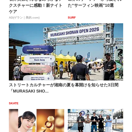
クスチャーに感動！新ナイト
た“サーフィン映画”10選
ケア
AD(ゲラン｜美的.com)
SURF
ストリートカルチャーが湘南の夏を幕開けを知らせた3日間
「MURASAKI SHO...
SKATE