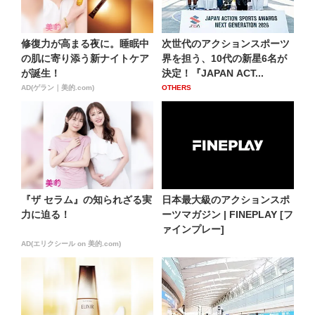
修復力が高まる夜に。睡眠中
次世代のアクションスポーツ
の肌に寄り添う新ナイトケア
界を担う、10代の新星6名が
が誕生！
決定！『JAPAN ACT...
AD(ゲラン｜美的.com)
OTHERS
『ザ セラム』の知られざる実
日本最大級のアクションスポ
力に迫る！
ーツマガジン | FINEPLAY [フ
ァインプレー]
AD(エリクシール on 美的.com)