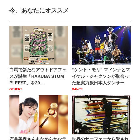
今、あなたにオススメ
白馬で新たなアウトドアフェ
“ケント・モリ” マドンナとマ
スが誕生「HAKUBA STOM
イケル・ジャクソンが取合っ
P! FEST」を20...
た超実力派日本人ダンサー
OTHERS
DANCE
石井美保さんもなめらかなテ
世界のサーファーから愛され