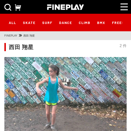
ALL
SKATE
SURF
DANCE
CLIMB
BMX
FREESTY
FINEPLAY
西田 翔星
西田 翔星
2 件