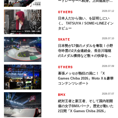
ートレーサーへ転身。上田龍星が体
現する挑戦の軌跡
OTHERS
2026.07.12
日本人だから強い、を証明しにい
く。 TATSUYA / SOME≡LINEZイン
タビュー
SKATE
2026.07.10
日本勢が17個のメダルを奪取！小野
寺吟雲の2大会連続金、長谷川瑞穂
の3メダル獲得など数々の快挙をプ
レイバック「X Games Chiba
2026」
OTHERS
2026.07.09
幕張メッセが熱狂の渦に！「X
Games Chiba 2026」Moto X＆豪華
コンテンツレポート
BMX
2026.07.07
絶対王者と新王者、そして国内初開
催の女子BMXパーク。歴史が動いた
2日間「X Games Chiba 2026」