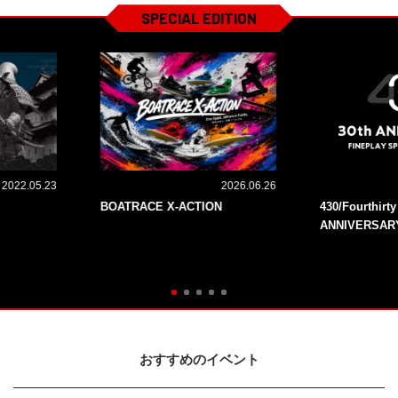
SPECIAL EDITION
2022.05.23
2026.06.26
BOATRACE X-ACTION
430/Fourthirt
ANNIVERSAR
おすすめのイベント