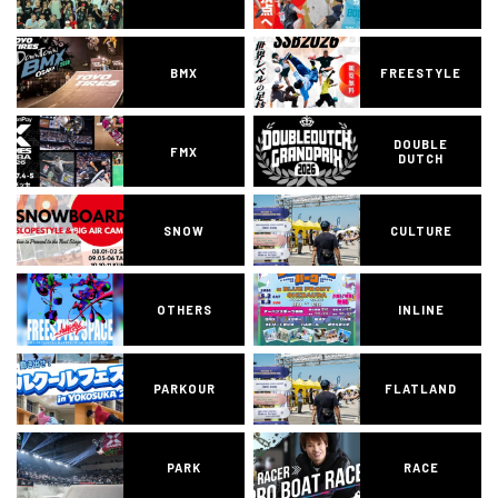
BMX
FREESTYLE
DOUBLE
FMX
DUTCH
SNOW
CULTURE
OTHERS
INLINE
PARKOUR
FLATLAND
PARK
RACE