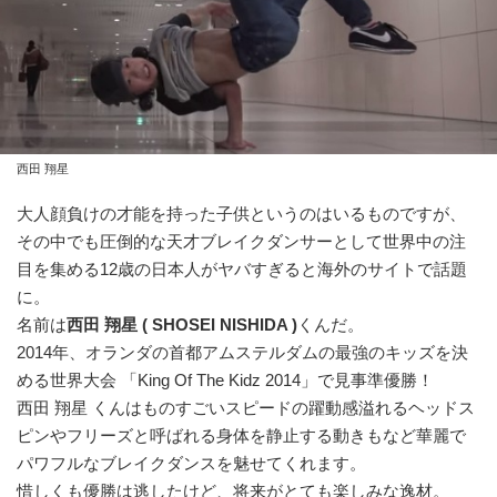
西田 翔星
大人顔負けの才能を持った子供というのはいるものですが、
その中でも圧倒的な天才ブレイクダンサーとして世界中の注
目を集める12歳の日本人がヤバすぎると海外のサイトで話題
に。
名前は
西田 翔星 ( SHOSEI NISHIDA )
くんだ。
2014年、オランダの首都アムステルダムの最強のキッズを決
める世界大会 「King Of The Kidz 2014」で見事準優勝！
西田 翔星 くんはものすごいスピードの躍動感溢れるヘッドス
ピンやフリーズと呼ばれる身体を静止する動きもなど華麗で
パワフルなブレイクダンスを魅せてくれます。
惜しくも優勝は逃したけど、将来がとても楽しみな逸材。