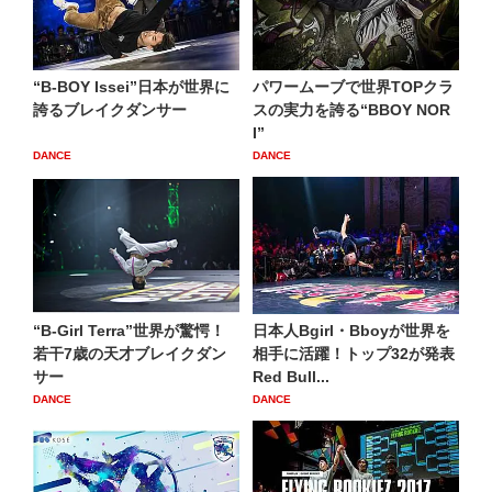
“B-BOY Issei”日本が世界に
パワームーブで世界TOPクラ
誇るブレイクダンサー
スの実力を誇る“BBOY NOR
I”
DANCE
DANCE
“B-Girl Terra”世界が驚愕！
日本人Bgirl・Bboyが世界を
若干7歳の天才ブレイクダン
相手に活躍！トップ32が発表
サー
Red Bull...
DANCE
DANCE