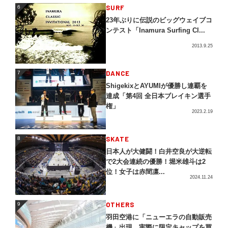
SURF
6
6
23年ぶりに伝説のビッグウェイブコ
ンテスト「Inamura Surfing Cl...
2013.9.25
DANCE
7
7
ShigekixとAYUMIが優勝し連覇を
達成「第4回 全日本ブレイキン選手
権」
2023.2.19
SKATE
8
8
日本人が大健闘！白井空良が大逆転
で2大会連続の優勝！堀米雄斗は2
位！女子は赤間凛...
2024.11.24
OTHERS
9
9
羽田空港に「ニューエラの自動販売
機」出現。実際に限定キャップを買