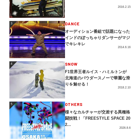
2016.2.15
3
DANCE
3
オーディション番組で話題になった
インドのぽっちゃりダンサーがマジ
でキレキレ
2014.6.16
4
SNOW
4
F1世界王者ルイス・ハミルトンが
北海道のパウダースノーで華麗な滑
りを魅せる！
2018.2.10
5
OTHERS
5
様々なカルチャーが交差する異種格
闘技戦！「FREESTYLE SPACE 20
2...
2026.8.6