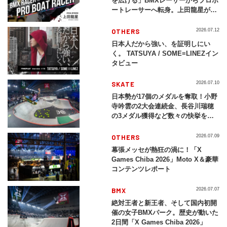
を広げる」BMXレーサーからプロボ
ートレーサーへ転身。上田龍星が体
現する挑戦の軌跡
OTHERS
2026.07.12
日本人だから強い、を証明しにい
く。 TATSUYA / SOME≡LINEZイン
タビュー
SKATE
2026.07.10
日本勢が17個のメダルを奪取！小野
寺吟雲の2大会連続金、長谷川瑞穂
の3メダル獲得など数々の快挙をプ
レイバック「X Games Chiba
2026」
OTHERS
2026.07.09
幕張メッセが熱狂の渦に！「X
Games Chiba 2026」Moto X＆豪華
コンテンツレポート
BMX
2026.07.07
絶対王者と新王者、そして国内初開
催の女子BMXパーク。歴史が動いた
2日間「X Games Chiba 2026」