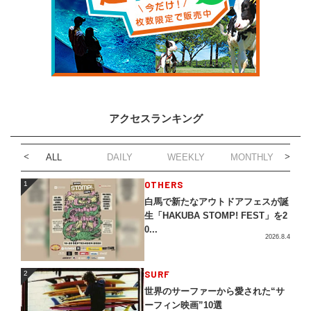
アクセスランキング
ALL
DAILY
WEEKLY
MONTHLY
1
OTHERS
1
白馬で新たなアウトドアフェスが誕
生「HAKUBA STOMP! FEST」を2
0...
2026.8.4
2
SURF
2
世界のサーファーから愛された“サ
ーフィン映画”10選