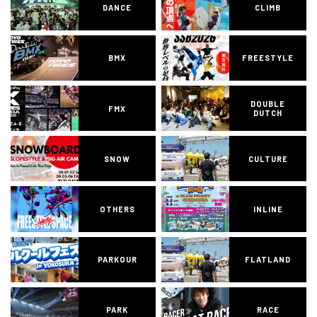
DANCE
CLIMB
BMX
FREESTYLE
DOUBLE
FMX
DUTCH
SNOW
CULTURE
OTHERS
INLINE
PARKOUR
FLATLAND
PARK
RACE