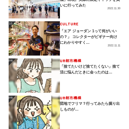
いに行ってみた
2022.11.30
CULTURE
10
10
「エア ジョーダン 1って何がいい
の？」 コレクターがビギナー向け
にわかりやすく...
2022.11.11
UR都市機構
PR
PR
「捨てたいけど捨てたくない」捨て
活に悩んだときに会ったのは…
UR都市機構
PR
PR
団地でフリマ？行ってみたら掘り出
しものが…