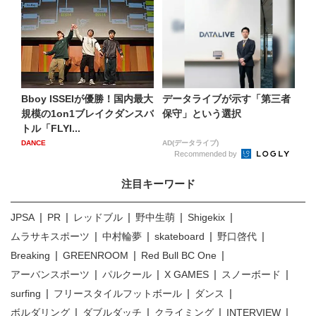
Bboy ISSEIが優勝！国内最大
データライブが示す「第三者
規模の1on1ブレイクダンスバ
保守」という選択
トル「FLYI...
DANCE
AD(データライブ)
Recommended by
注目キーワード
JPSA
PR
レッドブル
野中生萌
Shigekix
ムラサキスポーツ
中村輪夢
skateboard
野口啓代
Breaking
GREENROOM
Red Bull BC One
アーバンスポーツ
パルクール
X GAMES
スノーボード
surfing
フリースタイルフットボール
ダンス
ボルダリング
ダブルダッチ
クライミング
INTERVIEW