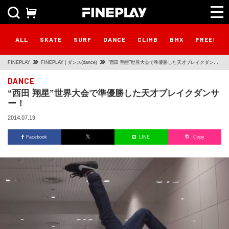
ALL
SKATE
SURF
DANCE
CLIMB
BMX
FREESTY
FINEPLAY
FINEPLAY | ダンス(dance)
“西田 翔星”世界大会で準優勝した天才ブレイクダンサ
ー！
DANCE
“西田 翔星”世界大会で準優勝した天才ブレイクダンサ
ー！
2014.07.19
Facebook
LINE
Copy