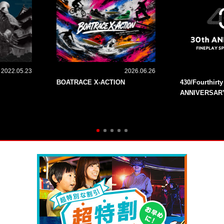
2022.05.23
2026.06.26
BOATRACE X-ACTION
430/Fourthirt
ANNIVERSAR