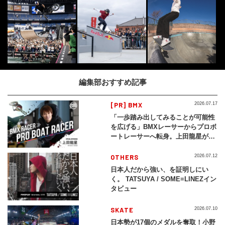
編集部おすすめ記事
[PR] BMX
2026.07.17
「一歩踏み出してみることが可能性
を広げる」BMXレーサーからプロボ
ートレーサーへ転身。上田龍星が体
現する挑戦の軌跡
OTHERS
2026.07.12
日本人だから強い、を証明しにい
く。 TATSUYA / SOME≡LINEZイン
タビュー
SKATE
2026.07.10
日本勢が17個のメダルを奪取！小野