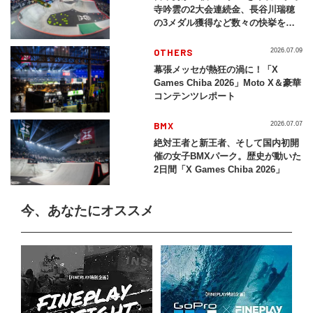
寺吟雲の2大会連続金、長谷川瑞穂
の3メダル獲得など数々の快挙をプ
レイバック「X Games Chiba
2026」
OTHERS
2026.07.09
幕張メッセが熱狂の渦に！「X
Games Chiba 2026」Moto X＆豪華
コンテンツレポート
BMX
2026.07.07
絶対王者と新王者、そして国内初開
催の女子BMXパーク。歴史が動いた
2日間「X Games Chiba 2026」
今、あなたにオススメ