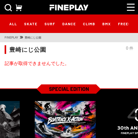
ALL
SKATE
SURF
DANCE
CLIMB
BMX
FREESTY
FINEPLAY
豊崎にじ公園
豊崎にじ公園
0 件
記事が取得できませんでした。
SPECIAL EDITION