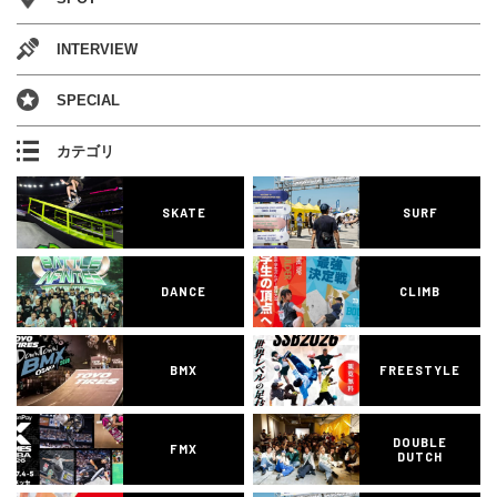
INTERVIEW
SPECIAL
カテゴリ
SKATE
SURF
DANCE
CLIMB
BMX
FREESTYLE
DOUBLE
FMX
DUTCH