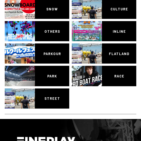
SNOW
CULTURE
OTHERS
INLINE
PARKOUR
FLATLAND
PARK
RACE
STREET