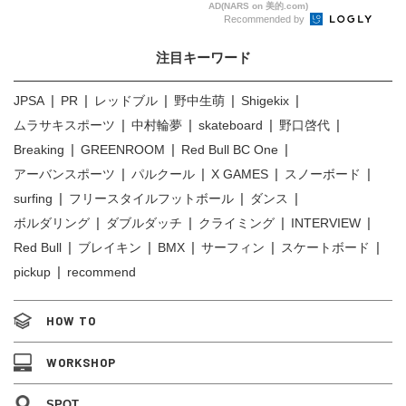
AD(NARS on 美的.com)
Recommended by
注目キーワード
JPSA
PR
レッドブル
野中生萌
Shigekix
ムラサキスポーツ
中村輪夢
skateboard
野口啓代
Breaking
GREENROOM
Red Bull BC One
アーバンスポーツ
パルクール
X GAMES
スノーボード
surfing
フリースタイルフットボール
ダンス
ボルダリング
ダブルダッチ
クライミング
INTERVIEW
Red Bull
ブレイキン
BMX
サーフィン
スケートボード
pickup
recommend
HOW TO
WORKSHOP
SPOT