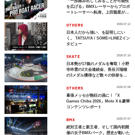
「一歩踏み出してみることが可能性
を広げる」BMXレーサーからプロボ
ートレーサーへ転身。上田龍星が体
現する挑戦の軌跡
OTHERS
2026.07.12
日本人だから強い、を証明しにい
く。 TATSUYA / SOME≡LINEZイン
タビュー
SKATE
2026.07.10
日本勢が17個のメダルを奪取！小野
寺吟雲の2大会連続金、長谷川瑞穂
の3メダル獲得など数々の快挙をプ
レイバック「X Games Chiba
2026」
OTHERS
2026.07.09
幕張メッセが熱狂の渦に！「X
Games Chiba 2026」Moto X＆豪華
コンテンツレポート
BMX
2026.07.07
絶対王者と新王者、そして国内初開
催の女子BMXパーク。歴史が動いた