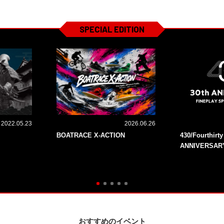
SPECIAL EDITION
2022.05.23
2026.06.26
BOATRACE X-ACTION
430/Fourthirt
ANNIVERSAR
おすすめのイベント