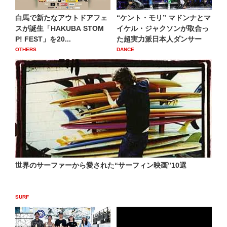
白馬で新たなアウトドアフェ
“ケント・モリ” マドンナとマ
スが誕生「HAKUBA STOM
イケル・ジャクソンが取合っ
P! FEST」を20...
た超実力派日本人ダンサー
OTHERS
DANCE
世界のサーファーから愛された“サーフィン映画”10選
SURF