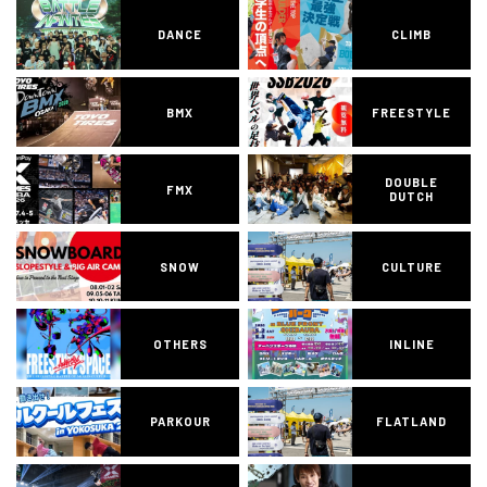
DANCE
CLIMB
BMX
FREESTYLE
DOUBLE
FMX
DUTCH
SNOW
CULTURE
OTHERS
INLINE
PARKOUR
FLATLAND