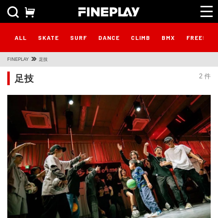
ALL
SKATE
SURF
DANCE
CLIMB
BMX
FREESTY
FINEPLAY
足技
足技
2 件