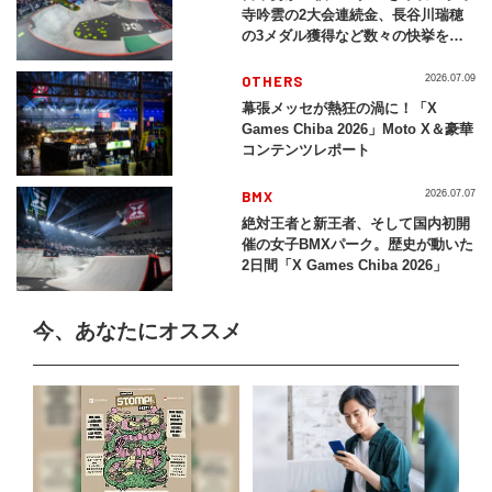
寺吟雲の2大会連続金、長谷川瑞穂
の3メダル獲得など数々の快挙をプ
レイバック「X Games Chiba
2026」
OTHERS
2026.07.09
幕張メッセが熱狂の渦に！「X
Games Chiba 2026」Moto X＆豪華
コンテンツレポート
BMX
2026.07.07
絶対王者と新王者、そして国内初開
催の女子BMXパーク。歴史が動いた
2日間「X Games Chiba 2026」
今、あなたにオススメ