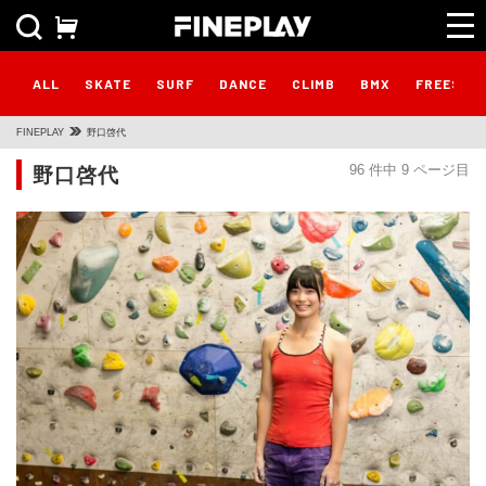
ALL
SKATE
SURF
DANCE
CLIMB
BMX
FREESTY
FINEPLAY
野口啓代
野口啓代
96 件中 9 ページ目