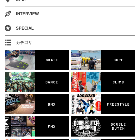
INTERVIEW
SPECIAL
カテゴリ
SKATE
SURF
DANCE
CLIMB
BMX
FREESTYLE
DOUBLE
FMX
DUTCH