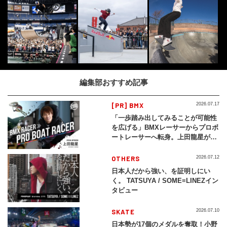
編集部おすすめ記事
[PR] BMX
2026.07.17
「一歩踏み出してみることが可能性
を広げる」BMXレーサーからプロボ
ートレーサーへ転身。上田龍星が体
現する挑戦の軌跡
OTHERS
2026.07.12
日本人だから強い、を証明しにい
く。 TATSUYA / SOME≡LINEZイン
タビュー
SKATE
2026.07.10
日本勢が17個のメダルを奪取！小野