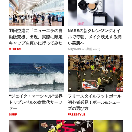
羽田空港に「ニューエラの自
NARSの新クレンジングオイ
動販売機」出現。実際に限定
ルで毎朝、メイク映えする潤
キャップを買いに行ってみた
い美肌へ
OTHERS
AD(NARS on 美的.com)
“ジェイク・マーシャル”世界
フリースタイルフットボール
トップレベルの次世代サーフ
初心者必見！ボール&シュー
ァー
ズの選び方
SURF
FREESTYLE