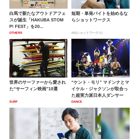
白馬で新たなアウトドアフェ
短期・単発バイトを始めるな
スが誕生「HAKUBA STOM
らショットワークス
P! FEST」を20...
OTHERS
AD(ショットワークス)
世界のサーファーから愛され
“ケント・モリ” マドンナとマ
た“サーフィン映画”10選
イケル・ジャクソンが取合っ
た超実力派日本人ダンサー
SURF
DANCE