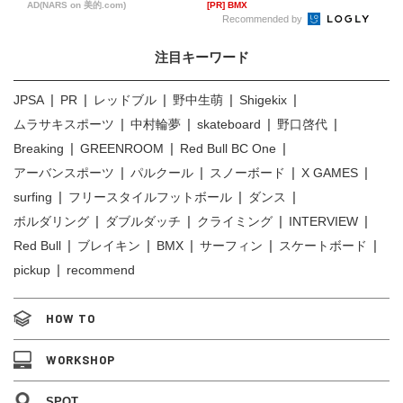
へ...
AD(NARS on 美的.com)
[PR] BMX
Recommended by
注目キーワード
JPSA
PR
レッドブル
野中生萌
Shigekix
ムラサキスポーツ
中村輪夢
skateboard
野口啓代
Breaking
GREENROOM
Red Bull BC One
アーバンスポーツ
パルクール
スノーボード
X GAMES
surfing
フリースタイルフットボール
ダンス
ボルダリング
ダブルダッチ
クライミング
INTERVIEW
Red Bull
ブレイキン
BMX
サーフィン
スケートボード
pickup
recommend
HOW TO
WORKSHOP
SPOT