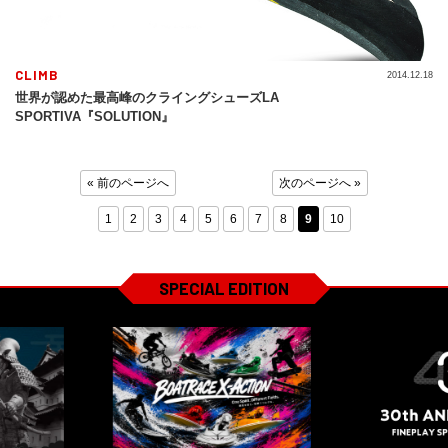
CLIMB
2014.12.18
世界が認めた最高峰のクライングシューズLA
SPORTIVA『SOLUTION』
« 前のページへ
次のページへ »
1
2
3
4
5
6
7
8
9
10
SPECIAL EDITION