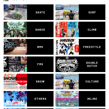
SKATE
SURF
DANCE
CLIMB
BMX
FREESTYLE
DOUBLE
FMX
DUTCH
SNOW
CULTURE
OTHERS
INLINE