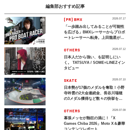
編集部おすすめ記事
[PR] BMX
2026.07.17
「一歩踏み出してみることが可能性
を広げる」BMXレーサーからプロボ
ートレーサーへ転身。上田龍星が体
現する挑戦の軌跡
OTHERS
2026.07.12
日本人だから強い、を証明しにい
く。 TATSUYA / SOME≡LINEZイン
タビュー
SKATE
2026.07.10
日本勢が17個のメダルを奪取！小野
寺吟雲の2大会連続金、長谷川瑞穂
の3メダル獲得など数々の快挙をプ
レイバック「X Games Chiba
2026」
OTHERS
2026.07.09
幕張メッセが熱狂の渦に！「X
Games Chiba 2026」Moto X＆豪華
コンテンツレポート