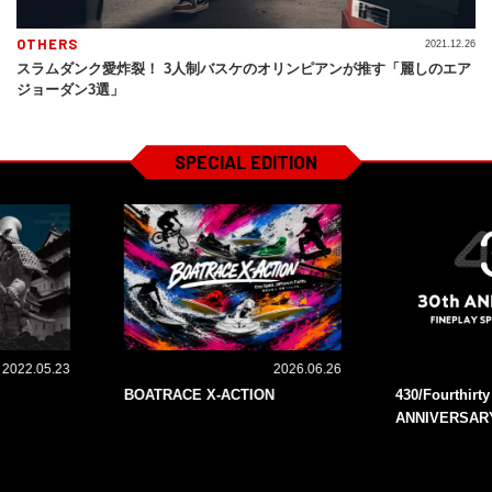
OTHERS
2021.12.26
スラムダンク愛炸裂！ 3人制バスケのオリンピアンが推す「麗しのエア
ジョーダン3選」
SPECIAL EDITION
2022.05.23
2026.06.26
BOATRACE X-ACTION
430/Fourthirt
ANNIVERSAR