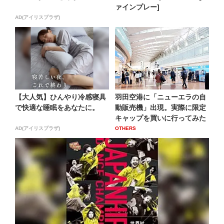
ァインプレー]
AD(アイリスプラザ)
【大人気】ひんやり冷感寝具
羽田空港に「ニューエラの自
で快適な睡眠をあなたに。
動販売機」出現。実際に限定
キャップを買いに行ってみた
AD(アイリスプラザ)
OTHERS