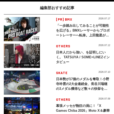
編集部おすすめ記事
[PR] BMX
2026.07.17
「一歩踏み出してみることが可能性
を広げる」BMXレーサーからプロボ
ートレーサーへ転身。上田龍星が体
現する挑戦の軌跡
OTHERS
2026.07.12
日本人だから強い、を証明しにい
く。 TATSUYA / SOME≡LINEZイン
タビュー
SKATE
2026.07.10
日本勢が17個のメダルを奪取！小野
寺吟雲の2大会連続金、長谷川瑞穂
の3メダル獲得など数々の快挙をプ
レイバック「X Games Chiba
2026」
OTHERS
2026.07.09
幕張メッセが熱狂の渦に！「X
Games Chiba 2026」Moto X＆豪華