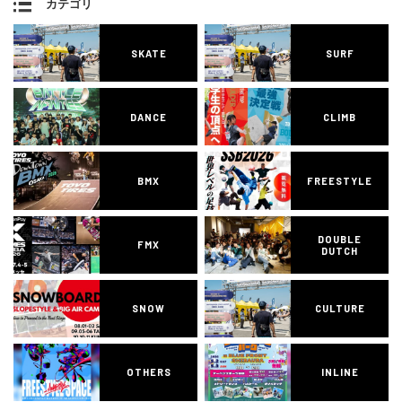
カテゴリ
SKATE
SURF
DANCE
CLIMB
BMX
FREESTYLE
DOUBLE
FMX
DUTCH
SNOW
CULTURE
OTHERS
INLINE