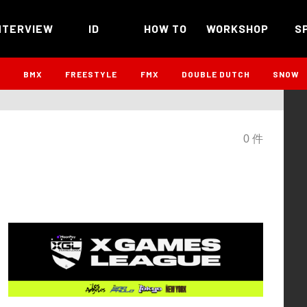
NTERVIEW
ID
HOW TO
WORKSHOP
S
B
BMX
FREESTYLE
FMX
DOUBLE DUTCH
SNOW
0 件