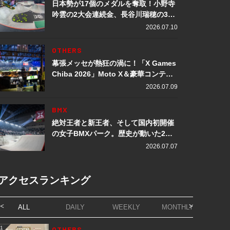
日本勢が17個のメダルを奪取！小野寺
吟雲の2大会連続金、長谷川瑞穂の3メ
ダル獲得など数々の快挙をプレイバッ
2026.07.10
ク「X Games Chiba 2026」
OTHERS
幕張メッセが熱狂の渦に！「X Games
Chiba 2026」Moto X＆豪華コンテン
ツレポート
2026.07.09
BMX
絶対王者と新王者、そして国内初開催
の女子BMXパーク。歴史が動いた2日
間「X Games Chiba 2026」
2026.07.07
アクセスランキング
ALL
DAILY
WEEKLY
MONTHLY
1
OTHERS
1