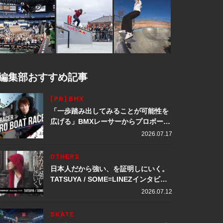
編集部おすすめ記事
[PR] BMX
「一歩踏み出してみることが可能性を
広げる」BMXレーサーからプロボート
レーサーへ転身。上田龍星が体現する
2026.07.17
挑戦の軌跡
OTHERS
日本人だから強い、を証明しにいく。
TATSUYA / SOME≡LINEZインタビュ
ー
2026.07.12
SKATE