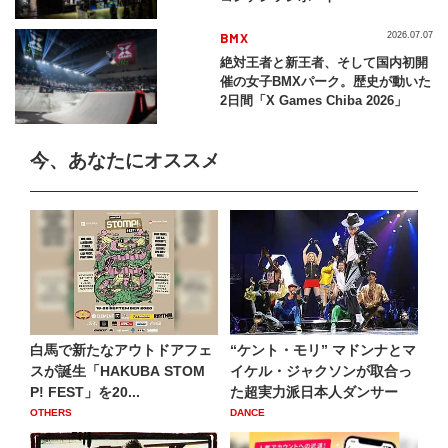
BMX
2026.07.07
絶対王者と新王者、そして国内初開
催の女子BMXパーク。歴史が動いた
2日間「X Games Chiba 2026」
今、あなたにオススメ
白馬で新たなアウトドアフェ
“ケント・モリ” マドンナとマ
スが誕生「HAKUBA STOM
イケル・ジャクソンが取合っ
P! FEST」を20...
た超実力派日本人ダンサー
OTHERS
DANCE