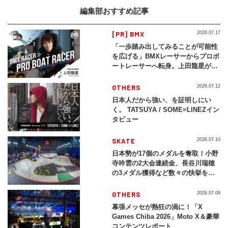
編集部おすすめ記事
[PR] BMX
2026.07.17
「一歩踏み出してみることが可能性
を広げる」BMXレーサーからプロボ
ートレーサーへ転身。上田龍星が体
現する挑戦の軌跡
OTHERS
2026.07.12
日本人だから強い、を証明しにい
く。 TATSUYA / SOME≡LINEZイン
タビュー
SKATE
2026.07.10
日本勢が17個のメダルを奪取！小野
寺吟雲の2大会連続金、長谷川瑞穂
の3メダル獲得など数々の快挙をプ
レイバック「X Games Chiba
2026」
OTHERS
2026.07.09
幕張メッセが熱狂の渦に！「X
Games Chiba 2026」Moto X＆豪華
コンテンツレポート