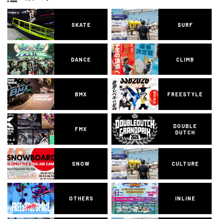
SKATE
SURF
DANCE
CLIMB
BMX
FREESTYLE
DOUBLE
FMX
DUTCH
SNOW
CULTURE
OTHERS
INLINE