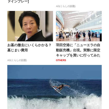
ァインプレー]
AD(くらしの話題)
お墓の撤去にいくらかかる？
羽田空港に「ニューエラの自
墓じまい費用
動販売機」出現。実際に限定
キャップを買いに行ってみた
AD(くらしの話題)
OTHERS