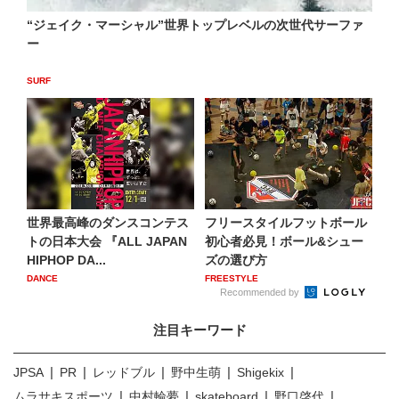
“ジェイク・マーシャル”世界トップレベルの次世代サーファ
ー
SURF
世界最高峰のダンスコンテス
フリースタイルフットボール
トの日本大会 『ALL JAPAN
初心者必見！ボール&シュー
HIPHOP DA...
ズの選び方
DANCE
FREESTYLE
Recommended by
注目キーワード
JPSA
PR
レッドブル
野中生萌
Shigekix
ムラサキスポーツ
中村輪夢
skateboard
野口啓代