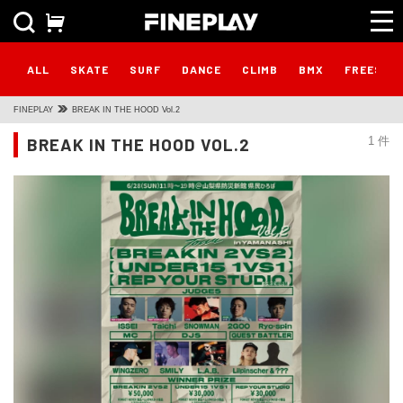
ALL
SKATE
SURF
DANCE
CLIMB
BMX
FREESTY
FINEPLAY
BREAK IN THE HOOD Vol.2
BREAK IN THE HOOD VOL.2
1 件