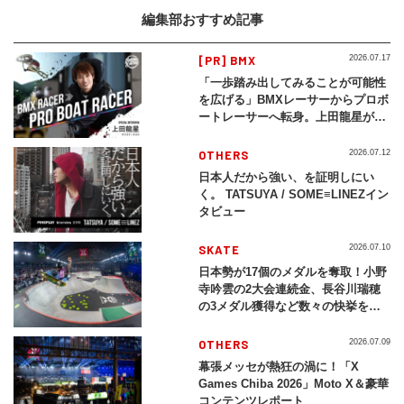
編集部おすすめ記事
[PR] BMX
2026.07.17
「一歩踏み出してみることが可能性
を広げる」BMXレーサーからプロボ
ートレーサーへ転身。上田龍星が体
現する挑戦の軌跡
OTHERS
2026.07.12
日本人だから強い、を証明しにい
く。 TATSUYA / SOME≡LINEZイン
タビュー
SKATE
2026.07.10
日本勢が17個のメダルを奪取！小野
寺吟雲の2大会連続金、長谷川瑞穂
の3メダル獲得など数々の快挙をプ
レイバック「X Games Chiba
2026」
OTHERS
2026.07.09
幕張メッセが熱狂の渦に！「X
Games Chiba 2026」Moto X＆豪華
コンテンツレポート