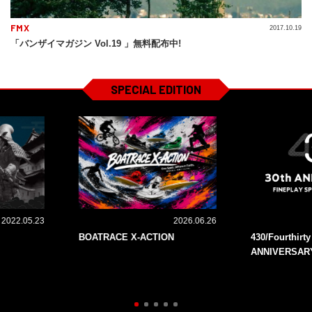
FMX
2017.10.19
「バンザイマガジン Vol.19 」無料配布中!
SPECIAL EDITION
2022.05.23
2026.06.26
BOATRACE X-ACTION
430/Fourthirt
ANNIVERSAR