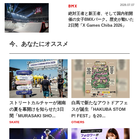
BMX
2026.07.07
絶対王者と新王者、そして国内初開
催の女子BMXパーク。歴史が動いた
2日間「X Games Chiba 2026」
今、あなたにオススメ
ストリートカルチャーが湘南
白馬で新たなアウトドアフェ
の夏を幕開けを知らせた3日
スが誕生「HAKUBA STOM
間「MURASAKI SHO...
P! FEST」を20...
SKATE
OTHERS