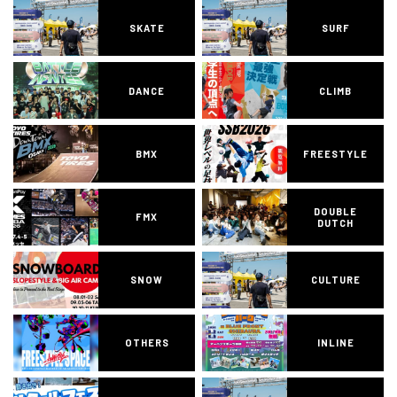
SKATE
SURF
DANCE
CLIMB
BMX
FREESTYLE
DOUBLE
FMX
DUTCH
SNOW
CULTURE
OTHERS
INLINE