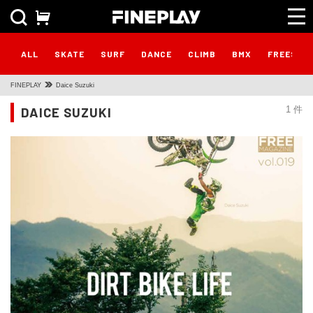
ALL
SKATE
SURF
DANCE
CLIMB
BMX
FREESTY
FINEPLAY
Daice Suzuki
DAICE SUZUKI
1 件