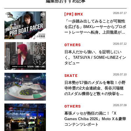
編集部おすすめ記事
[PR] BMX
2026.07.17
「一歩踏み出してみることが可能性
を広げる」BMXレーサーからプロボ
ートレーサーへ転身。上田龍星が体
現する挑戦の軌跡
OTHERS
2026.07.12
日本人だから強い、を証明しにい
く。 TATSUYA / SOME≡LINEZイン
タビュー
SKATE
2026.07.10
日本勢が17個のメダルを奪取！小野
寺吟雲の2大会連続金、長谷川瑞穂
の3メダル獲得など数々の快挙をプ
レイバック「X Games Chiba
2026」
OTHERS
2026.07.09
幕張メッセが熱狂の渦に！「X
Games Chiba 2026」Moto X＆豪華
コンテンツレポート