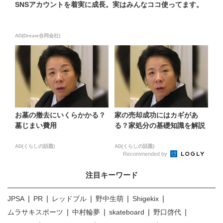
SNSアカウントを着実に成長。実はみんなココ使ってます。
AD(Dreaw合同会社)
お墓の撤去にいくらかかる？
家の売却成功にはカギがあ
墓じまい費用
る？家処分の基礎知識を解説
AD(くらしの話題)
AD(くらしの話題)
Recommended by
注目キーワード
JPSA
PR
レッドブル
野中生萌
Shigekix
ムラサキスポーツ
中村輪夢
skateboard
野口啓代