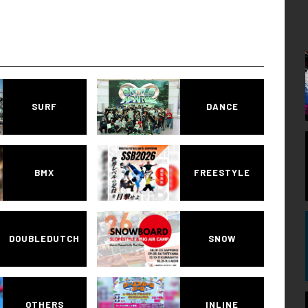
SURF
DANCE
BMX
FREESTYLE
DOUBLEDUTCH
SNOW
OTHERS
INLINE