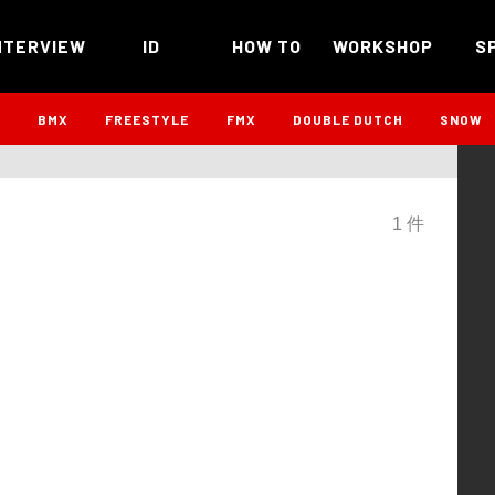
NTERVIEW
ID
HOW TO
WORKSHOP
S
B
BMX
FREESTYLE
FMX
DOUBLE DUTCH
SNOW
1 件