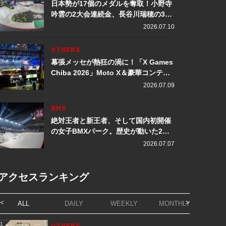
日本勢が17個のメダルを奪取！小野寺
吟雲の2大会連続金、長谷川瑞穂の3メ
ダル獲得など数々の快挙をプレイバッ
2026.07.10
ク「X Games Chiba 2026」
OTHERS
幕張メッセが熱狂の渦に！「X Games
Chiba 2026」Moto X＆豪華コンテン
ツレポート
2026.07.09
BMX
絶対王者と新王者、そして国内初開催
の女子BMXパーク。歴史が動いた2日
間「X Games Chiba 2026」
2026.07.07
アクセスランキング
ALL
DAILY
WEEKLY
MONTHLY
1
OTHERS
1