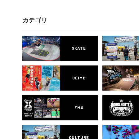
カテゴリ
SKATE
CLIMB
FMX
CULTURE