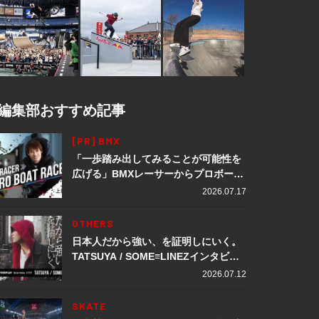
編集部おすすめ記事
[PR] BMX
「一歩踏み出してみることが可能性を
広げる」BMXレーサーからプロボート
レーサーへ転身。上田龍星が体現する
2026.07.17
挑戦の軌跡
OTHERS
日本人だから強い、を証明しにいく。
TATSUYA / SOME≡LINEZインタビュ
ー
2026.07.12
SKATE