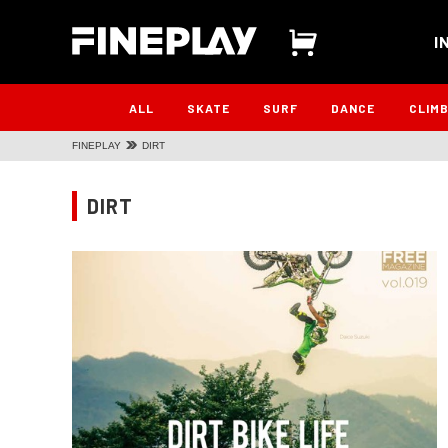
I
ALL
SKATE
SURF
DANCE
CLIM
FINEPLAY
DIRT
DIRT