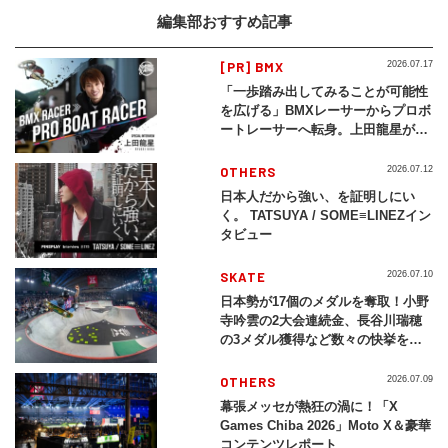
編集部おすすめ記事
[PR] BMX
2026.07.17
「一歩踏み出してみることが可能性
を広げる」BMXレーサーからプロボ
ートレーサーへ転身。上田龍星が体
現する挑戦の軌跡
OTHERS
2026.07.12
日本人だから強い、を証明しにい
く。 TATSUYA / SOME≡LINEZイン
タビュー
SKATE
2026.07.10
日本勢が17個のメダルを奪取！小野
寺吟雲の2大会連続金、長谷川瑞穂
の3メダル獲得など数々の快挙をプ
レイバック「X Games Chiba
2026」
OTHERS
2026.07.09
幕張メッセが熱狂の渦に！「X
Games Chiba 2026」Moto X＆豪華
コンテンツレポート