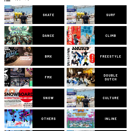
SKATE
SURF
DANCE
CLIMB
BMX
FREESTYLE
DOUBLE
FMX
DUTCH
SNOW
CULTURE
OTHERS
INLINE