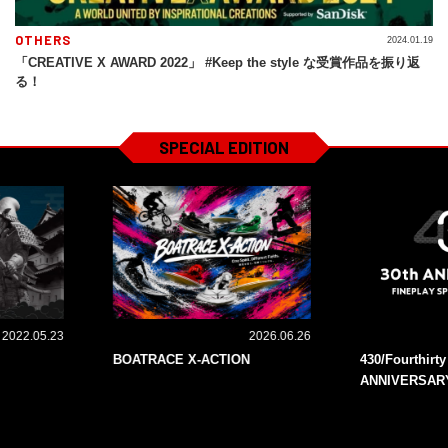
OTHERS
2024.01.19
「CREATIVE X AWARD 2022」 #Keep the style な受賞作品を振り返
る！
SPECIAL EDITION
2022.05.23
2026.06.26
BOATRACE X-ACTION
430/Fourthirt
ANNIVERSAR