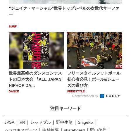
“ジェイク・マーシャル”世界トップレベルの次世代サーファ
ー
SURF
世界最高峰のダンスコンテス
フリースタイルフットボール
トの日本大会 『ALL JAPAN
初心者必見！ボール&シュー
HIPHOP DA...
ズの選び方
DANCE
FREESTYLE
Recommended by
注目キーワード
JPSA
PR
レッドブル
野中生萌
Shigekix
ムラサキスポーツ
中村輪夢
skateboard
野口啓代