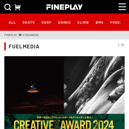
ALL
SKATE
SURF
DANCE
CLIMB
BMX
FREESTY
FINEPLAY
FUELMEDIA
FUELMEDIA
1 件