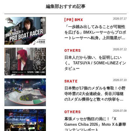
編集部おすすめ記事
[PR] BMX
2026.07.17
「一歩踏み出してみることが可能性
を広げる」BMXレーサーからプロボ
ートレーサーへ転身。上田龍星が体
現する挑戦の軌跡
OTHERS
2026.07.12
日本人だから強い、を証明しにい
く。 TATSUYA / SOME≡LINEZイン
タビュー
SKATE
2026.07.10
日本勢が17個のメダルを奪取！小野
寺吟雲の2大会連続金、長谷川瑞穂
の3メダル獲得など数々の快挙をプ
レイバック「X Games Chiba
2026」
OTHERS
2026.07.09
幕張メッセが熱狂の渦に！「X
Games Chiba 2026」Moto X＆豪華
コンテンツレポート