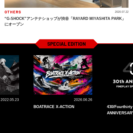
OTHERS
2020.07.22
“G-SHOCK”アンテナショップが渋谷「RAYARD MIYASHITA PARK」
にオープン
SPECIAL EDITION
2022.05.23
2026.06.26
BOATRACE X-ACTION
430/Fourthirt
ANNIVERSAR