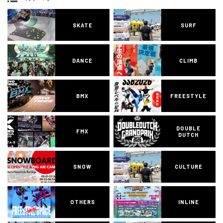
SKATE
SURF
DANCE
CLIMB
BMX
FREESTYLE
DOUBLE
FMX
DUTCH
SNOW
CULTURE
OTHERS
INLINE