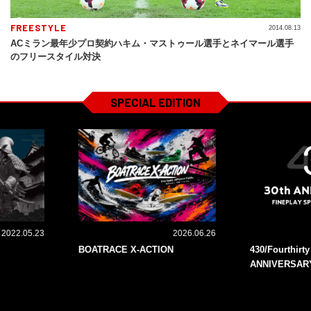
FREESTYLE
2014.08.13
ACミラン最年少プロ契約ハキム・マストゥール選手とネイマール選手
のフリースタイル対決
SPECIAL EDITION
2022.05.23
2026.06.26
BOATRACE X-ACTION
430/Fourthirt
ANNIVERSAR