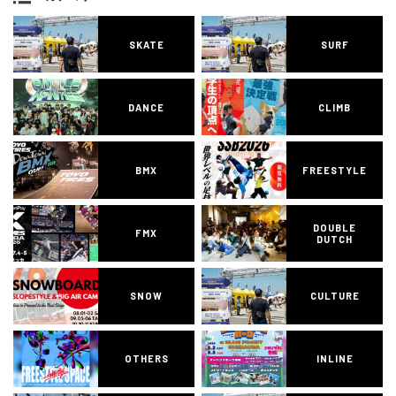
SKATE
SURF
DANCE
CLIMB
BMX
FREESTYLE
DOUBLE
FMX
DUTCH
SNOW
CULTURE
OTHERS
INLINE