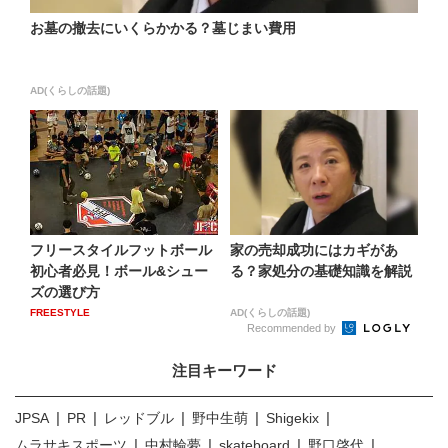
お墓の撤去にいくらかかる？墓じまい費用
AD(くらしの話題)
フリースタイルフットボール
家の売却成功にはカギがあ
初心者必見！ボール&シュー
る？家処分の基礎知識を解説
ズの選び方
FREESTYLE
AD(くらしの話題)
Recommended by
注目キーワード
JPSA
PR
レッドブル
野中生萌
Shigekix
ムラサキスポーツ
中村輪夢
skateboard
野口啓代