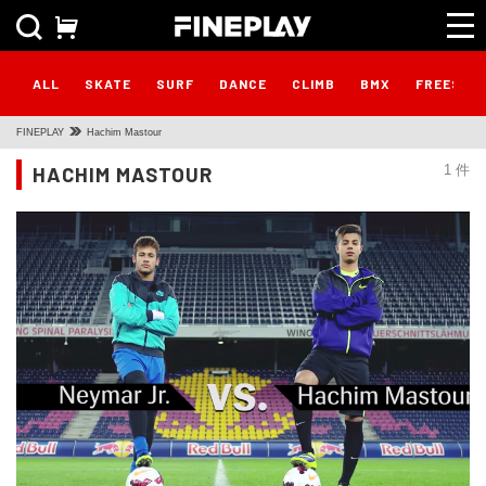
ALL
SKATE
SURF
DANCE
CLIMB
BMX
FREESTY
FINEPLAY
Hachim Mastour
HACHIM MASTOUR
1 件