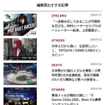
編集部おすすめ記事
[PR] BMX
2026.07.17
「一歩踏み出してみることが可能性
を広げる」BMXレーサーからプロボ
ートレーサーへ転身。上田龍星が体
現する挑戦の軌跡
OTHERS
2026.07.12
日本人だから強い、を証明しにい
く。 TATSUYA / SOME≡LINEZイン
タビュー
SKATE
2026.07.10
日本勢が17個のメダルを奪取！小野
寺吟雲の2大会連続金、長谷川瑞穂
の3メダル獲得など数々の快挙をプ
レイバック「X Games Chiba
2026」
OTHERS
2026.07.09
幕張メッセが熱狂の渦に！「X
Games Chiba 2026」Moto X＆豪華
コンテンツレポート