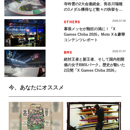
寺吟雲の2大会連続金、長谷川瑞穂
の3メダル獲得など数々の快挙をプ
レイバック「X Games Chiba
2026」
OTHERS
2026.07.09
幕張メッセが熱狂の渦に！「X
Games Chiba 2026」Moto X＆豪華
コンテンツレポート
BMX
2026.07.07
絶対王者と新王者、そして国内初開
催の女子BMXパーク。歴史が動いた
2日間「X Games Chiba 2026」
今、あなたにオススメ