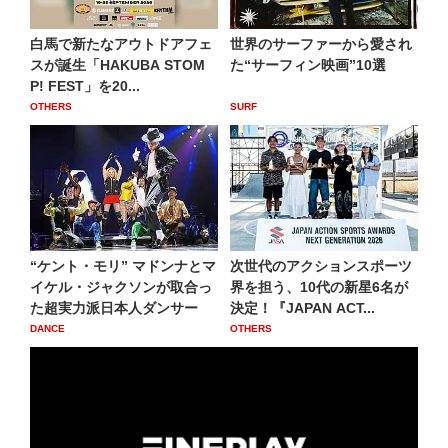
白馬で新たなアウトドアフェ
世界のサーファーから愛され
スが誕生「HAKUBA STOM
た“サーフィン映画”10選
P! FEST」を20...
OTHERS
SURF
“ケント・モリ” マドンナとマ
次世代のアクションスポーツ
イケル・ジャクソンが取合っ
界を担う、10代の新星6名が
た超実力派日本人ダンサー
決定！『JAPAN ACT...
DANCE
OTHERS