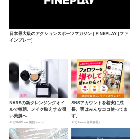
日本最大級のアクションスポーツマガジン | FINEPLAY [ファ
インプレー]
NARSの新クレンジングオイ
SNSアカウントを着実に成
ルで毎朝、メイク映えする潤
長。実はみんなココ使ってま
い美肌へ
す。
AD(NARS on 美的.com)
AD(Dreaw合同会社)