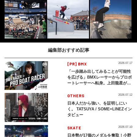
編集部おすすめ記事
[PR] BMX
2026.07.17
「一歩踏み出してみることが可能性
を広げる」BMXレーサーからプロボ
ートレーサーへ転身。上田龍星が体
現する挑戦の軌跡
OTHERS
2026.07.12
日本人だから強い、を証明しにい
く。 TATSUYA / SOME≡LINEZイン
タビュー
SKATE
2026.07.10
日本勢が17個のメダルを奪取！小野