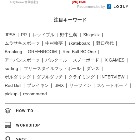
へ...
AD(Dreaw合同会社)
[PR] BMX
Recommended by
注目キーワード
JPSA
PR
レッドブル
野中生萌
Shigekix
ムラサキスポーツ
中村輪夢
skateboard
野口啓代
Breaking
GREENROOM
Red Bull BC One
アーバンスポーツ
パルクール
スノーボード
X GAMES
surfing
フリースタイルフットボール
ダンス
ボルダリング
ダブルダッチ
クライミング
INTERVIEW
Red Bull
ブレイキン
BMX
サーフィン
スケートボード
pickup
recommend
HOW TO
WORKSHOP
SPOT