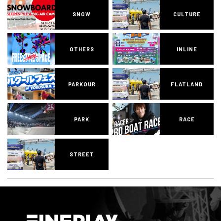
SNOW
CULTURE
OTHERS
INLINE
PARKOUR
FLATLAND
PARK
RACE
STREET