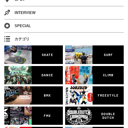
INTERVIEW
SPECIAL
カテゴリ
SKATE
SURF
DANCE
CLIMB
BMX
FREESTYLE
DOUBLE
FMX
DUTCH