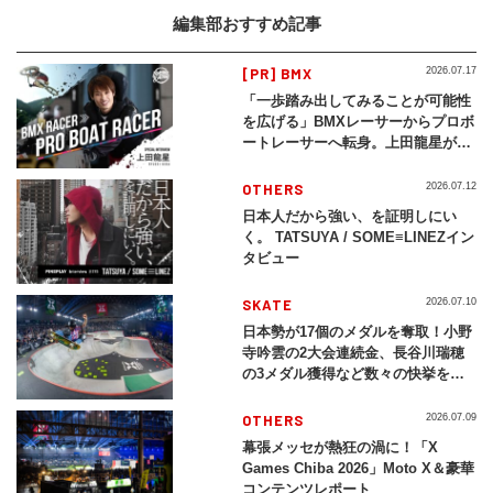
編集部おすすめ記事
[PR] BMX
2026.07.17
「一歩踏み出してみることが可能性
を広げる」BMXレーサーからプロボ
ートレーサーへ転身。上田龍星が体
現する挑戦の軌跡
OTHERS
2026.07.12
日本人だから強い、を証明しにい
く。 TATSUYA / SOME≡LINEZイン
タビュー
SKATE
2026.07.10
日本勢が17個のメダルを奪取！小野
寺吟雲の2大会連続金、長谷川瑞穂
の3メダル獲得など数々の快挙をプ
レイバック「X Games Chiba
2026」
OTHERS
2026.07.09
幕張メッセが熱狂の渦に！「X
Games Chiba 2026」Moto X＆豪華
コンテンツレポート