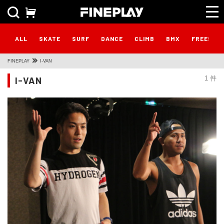
ALL
SKATE
SURF
DANCE
CLIMB
BMX
FREESTY
FINEPLAY
I-VAN
I-VAN
1 件