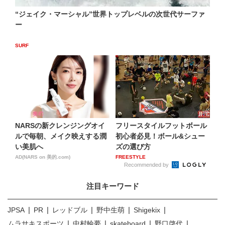
“ジェイク・マーシャル”世界トップレベルの次世代サーファ
ー
SURF
NARSの新クレンジングオイ
フリースタイルフットボール
ルで毎朝、メイク映えする潤
初心者必見！ボール&シュー
い美肌へ
ズの選び方
AD(NARS on 美的.com)
FREESTYLE
Recommended by
注目キーワード
JPSA
PR
レッドブル
野中生萌
Shigekix
ムラサキスポーツ
中村輪夢
skateboard
野口啓代