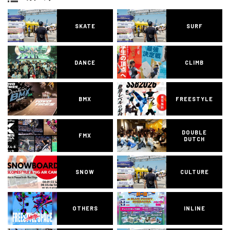
SKATE
SURF
DANCE
CLIMB
BMX
FREESTYLE
DOUBLE
FMX
DUTCH
SNOW
CULTURE
OTHERS
INLINE