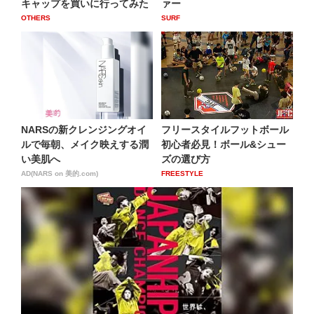
キャップを買いに行ってみた
ァー
OTHERS
SURF
NARSの新クレンジングオイ
フリースタイルフットボール
ルで毎朝、メイク映えする潤
初心者必見！ボール&シュー
い美肌へ
ズの選び方
AD(NARS on 美的.com)
FREESTYLE