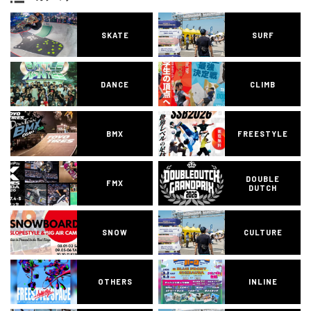
SKATE
SURF
DANCE
CLIMB
BMX
FREESTYLE
DOUBLE
FMX
DUTCH
SNOW
CULTURE
OTHERS
INLINE