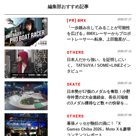
編集部おすすめ記事
[PR] BMX
2026.07.17
「一歩踏み出してみることが可能性
を広げる」BMXレーサーからプロボ
ートレーサーへ転身。上田龍星が体
現する挑戦の軌跡
OTHERS
2026.07.12
日本人だから強い、を証明しにい
く。 TATSUYA / SOME≡LINEZイン
タビュー
SKATE
2026.07.10
日本勢が17個のメダルを奪取！小野
寺吟雲の2大会連続金、長谷川瑞穂
の3メダル獲得など数々の快挙をプ
レイバック「X Games Chiba
2026」
OTHERS
2026.07.09
幕張メッセが熱狂の渦に！「X
Games Chiba 2026」Moto X＆豪華
コンテンツレポート