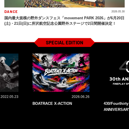
DANCE
2026.05.30
国内最大規模の野外ダンスフェス「movement PARK 2026」が6月20日
(土)・21日(日)に所沢航空記念公園野外ステージで2日間開催決定！
SPECIAL EDITION
2022.05.23
2026.06.26
BOATRACE X-ACTION
430/Fourthirt
ANNIVERSAR