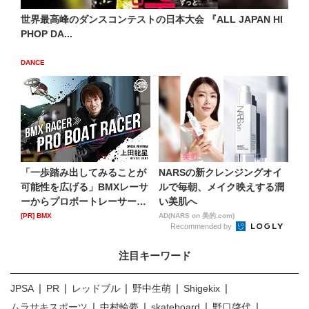
世界最高峰のダンスコンテストの日本大会 『ALL JAPAN HI
PHOP DA...
DANCE
「一歩踏み出してみることが
NARSの新クレンジングオイ
可能性を広げる」BMXレーサ
ルで毎朝、メイク映えする潤
ーからプロボートレーサー
い美肌へ
へ...
[PR] BMX
AD(NARS on 美的.com)
Recommended by
注目キーワード
JPSA
PR
レッドブル
野中生萌
Shigekix
ムラサキスポーツ
中村輪夢
skateboard
野口啓代