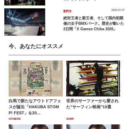
BMX
2026.07.07
絶対王者と新王者、そして国内初開
催の女子BMXパーク。歴史が動いた
2日間「X Games Chiba 2026」
今、あなたにオススメ
白馬で新たなアウトドアフェ
世界のサーファーから愛され
スが誕生「HAKUBA STOM
た“サーフィン映画”10選
P! FEST」を20...
OTHERS
SURF