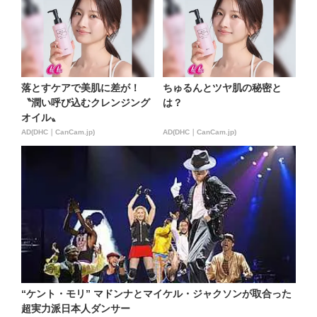
落とすケアで美肌に差が！
ちゅるんとツヤ肌の秘密と
〝潤い呼び込むクレンジング
は？
オイル〟
AD(DHC｜CanCam.jp)
AD(DHC｜CanCam.jp)
“ケント・モリ” マドンナとマイケル・ジャクソンが取合った
超実力派日本人ダンサー