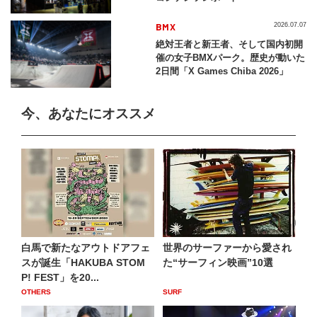
BMX
2026.07.07
絶対王者と新王者、そして国内初開
催の女子BMXパーク。歴史が動いた
2日間「X Games Chiba 2026」
今、あなたにオススメ
白馬で新たなアウトドアフェ
世界のサーファーから愛され
スが誕生「HAKUBA STOM
た“サーフィン映画”10選
P! FEST」を20...
OTHERS
SURF