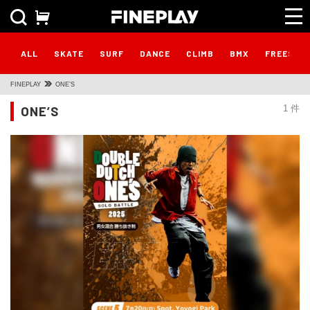
ALL
SKATE
SURF
DANCE
CLIMB
BMX
FREESTY
FINEPLAY
ONE’S
ONE’S
1 件