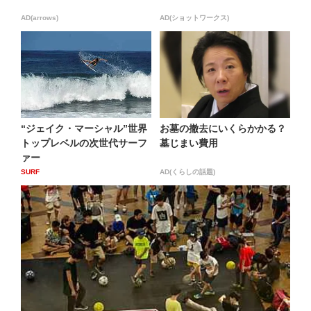
AD(arrows)
AD(ショットワークス)
“ジェイク・マーシャル”世界
お墓の撤去にいくらかかる？
トップレベルの次世代サーフ
墓じまい費用
ァー
SURF
AD(くらしの話題)