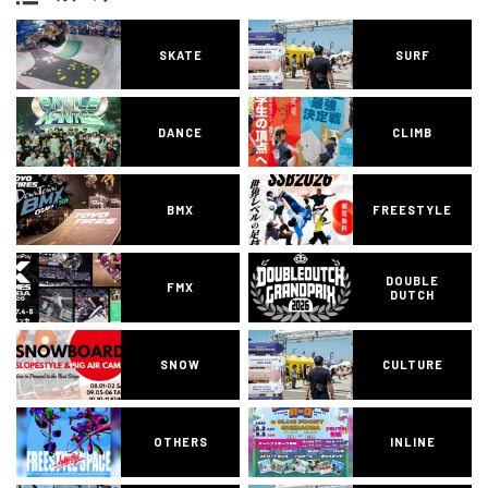
SKATE
SURF
DANCE
CLIMB
BMX
FREESTYLE
DOUBLE
FMX
DUTCH
SNOW
CULTURE
OTHERS
INLINE