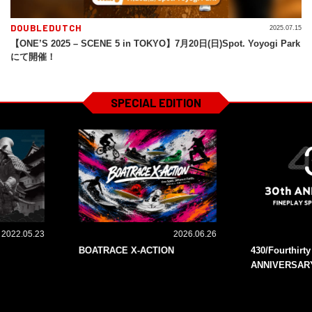
DOUBLEDUTCH
2025.07.15
【ONE’S 2025 – SCENE 5 in TOKYO】7月20日(日)Spot. Yoyogi Park
にて開催！
SPECIAL EDITION
2022.05.23
2026.06.26
BOATRACE X-ACTION
430/Fourthirt
ANNIVERSAR