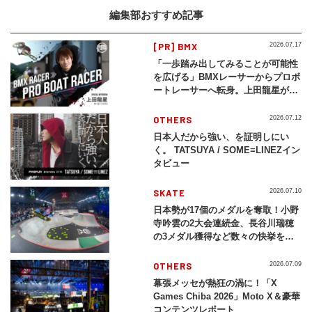
編集部おすすめ記事
[PR] BMX
2026.07.17
「一歩踏み出してみることが可能性
を広げる」BMXレーサーからプロボ
ートレーサーへ転身。上田龍星が体
現する挑戦の軌跡
OTHERS
2026.07.12
日本人だから強い、を証明しにい
く。 TATSUYA / SOME≡LINEZイン
タビュー
SKATE
2026.07.10
日本勢が17個のメダルを奪取！小野
寺吟雲の2大会連続金、長谷川瑞穂
の3メダル獲得など数々の快挙をプ
レイバック「X Games Chiba
2026」
OTHERS
2026.07.09
幕張メッセが熱狂の渦に！「X
Games Chiba 2026」Moto X＆豪華
コンテンツレポート