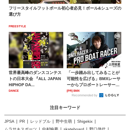
フリースタイルフットボール初心者必見！ボール&シューズの
選び方
FREESTYLE
世界最高峰のダンスコンテス
「一歩踏み出してみることが
トの日本大会 『ALL JAPAN
可能性を広げる」BMXレーサ
HIPHOP DA...
ーからプロボートレーサー
へ...
DANCE
[PR] BMX
Recommended by
注目キーワード
JPSA
PR
レッドブル
野中生萌
Shigekix
ムラサキスポーツ
中村輪夢
skateboard
野口啓代