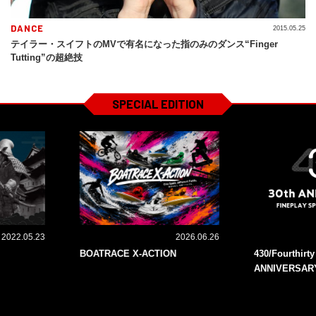
DANCE
2015.05.25
テイラー・スイフトのMVで有名になった指のみのダンス“Finger
Tutting”の超絶技
SPECIAL EDITION
2022.05.23
2026.06.26
BOATRACE X-ACTION
430/Fourthirt
ANNIVERSAR