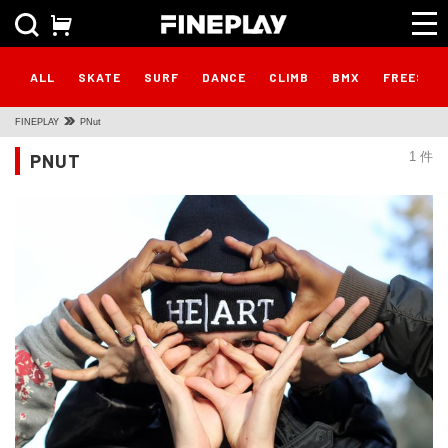
ALL
SKATE
SURF
DANCE
CLIMB
BMX
FREESTY
FINEPLAY
PNut
PNUT
1 件