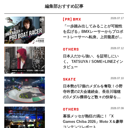
編集部おすすめ記事
[PR] BMX
2026.07.17
「一歩踏み出してみることが可能性
を広げる」BMXレーサーからプロボ
ートレーサーへ転身。上田龍星が体
現する挑戦の軌跡
OTHERS
2026.07.12
日本人だから強い、を証明しにい
く。 TATSUYA / SOME≡LINEZイン
タビュー
SKATE
2026.07.10
日本勢が17個のメダルを奪取！小野
寺吟雲の2大会連続金、長谷川瑞穂
の3メダル獲得など数々の快挙をプ
レイバック「X Games Chiba
2026」
OTHERS
2026.07.09
幕張メッセが熱狂の渦に！「X
Games Chiba 2026」Moto X＆豪華
コンテンツレポート