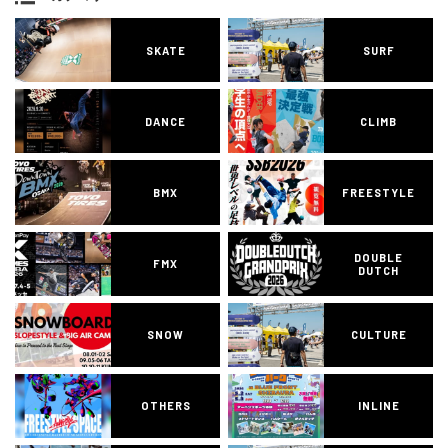
SKATE
SURF
DANCE
CLIMB
BMX
FREESTYLE
DOUBLE
FMX
DUTCH
SNOW
CULTURE
OTHERS
INLINE