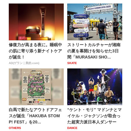
修復力が高まる夜に。睡眠中
ストリートカルチャーが湘南
の肌に寄り添う新ナイトケア
の夏を幕開けを知らせた3日
が誕生！
間「MURASAKI SHO...
AD(ゲラン｜美的.com)
SKATE
白馬で新たなアウトドアフェ
“ケント・モリ” マドンナとマ
スが誕生「HAKUBA STOM
イケル・ジャクソンが取合っ
P! FEST」を20...
た超実力派日本人ダンサー
OTHERS
DANCE