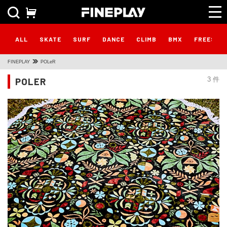
ALL
SKATE
SURF
DANCE
CLIMB
BMX
FREESTY
FINEPLAY
POLeR
POLER
3 件