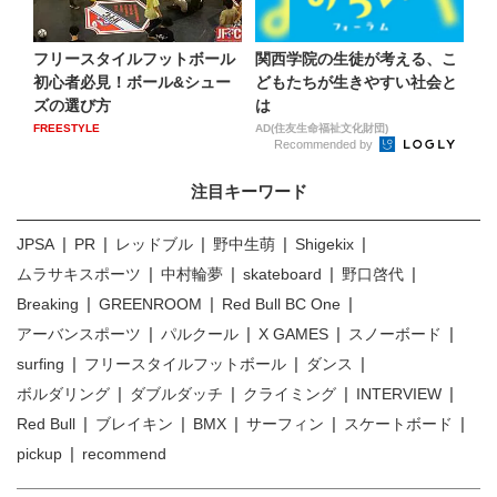
フリースタイルフットボール
関西学院の生徒が考える、こ
初心者必見！ボール&シュー
どもたちが生きやすい社会と
ズの選び方
は
FREESTYLE
AD(住友生命福祉文化財団)
Recommended by
注目キーワード
JPSA
PR
レッドブル
野中生萌
Shigekix
ムラサキスポーツ
中村輪夢
skateboard
野口啓代
Breaking
GREENROOM
Red Bull BC One
アーバンスポーツ
パルクール
X GAMES
スノーボード
surfing
フリースタイルフットボール
ダンス
ボルダリング
ダブルダッチ
クライミング
INTERVIEW
Red Bull
ブレイキン
BMX
サーフィン
スケートボード
pickup
recommend