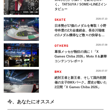
く。 TATSUYA / SOME≡LINEZイン
タビュー
SKATE
2026.07.10
日本勢が17個のメダルを奪取！小野
寺吟雲の2大会連続金、長谷川瑞穂
の3メダル獲得など数々の快挙をプ
レイバック「X Games Chiba
2026」
OTHERS
2026.07.09
幕張メッセが熱狂の渦に！「X
Games Chiba 2026」Moto X＆豪華
コンテンツレポート
BMX
2026.07.07
絶対王者と新王者、そして国内初開
催の女子BMXパーク。歴史が動いた
2日間「X Games Chiba 2026」
今、あなたにオススメ