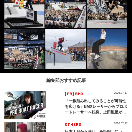
編集部おすすめ記事
[PR] BMX
2026.07.17
「一歩踏み出してみることが可能性
を広げる」BMXレーサーからプロボ
ートレーサーへ転身。上田龍星が体
現する挑戦の軌跡
OTHERS
2026.07.12
日本人だから強い、を証明しにい