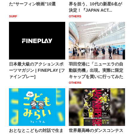
た“サーフィン映画”10選
界を担う、10代の新星6名が
決定！『JAPAN ACT...
SURF
OTHERS
日本最大級のアクションスポ
羽田空港に「ニューエラの自
ーツマガジン | FINEPLAY [フ
動販売機」出現。実際に限定
ァインプレー]
キャップを買いに行ってみた
OTHERS
おとなとこどもの対話で生ま
世界最高峰のダンスコンテス