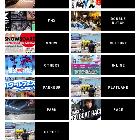
DOUBLE
FMX
DUTCH
SNOW
CULTURE
OTHERS
INLINE
PARKOUR
FLATLAND
PARK
RACE
STREET