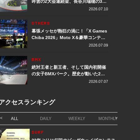
吟雲の2大会連続金、長谷川瑞穂の3メ
ダル獲得など数々の快挙をプレイバッ
2026.07.10
ク「X Games Chiba 2026」
OTHERS
幕張メッセが熱狂の渦に！「X Games
Chiba 2026」Moto X＆豪華コンテン
ツレポート
2026.07.09
BMX
絶対王者と新王者、そして国内初開催
の女子BMXパーク。歴史が動いた2日
間「X Games Chiba 2026」
2026.07.07
アクセスランキング
ALL
DAILY
WEEKLY
MONTHLY
1
SURF
1