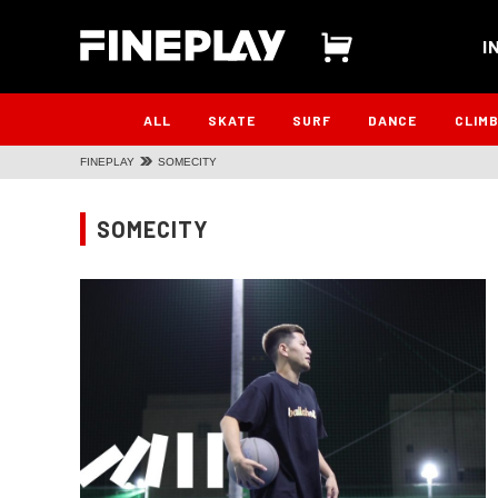
I
ALL
SKATE
SURF
DANCE
CLIM
FINEPLAY
SOMECITY
SOMECITY