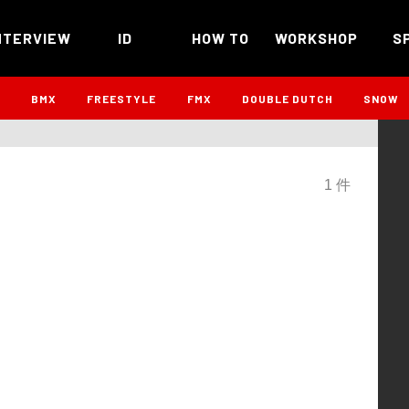
NTERVIEW
ID
HOW TO
WORKSHOP
S
B
BMX
FREESTYLE
FMX
DOUBLE DUTCH
SNOW
1 件