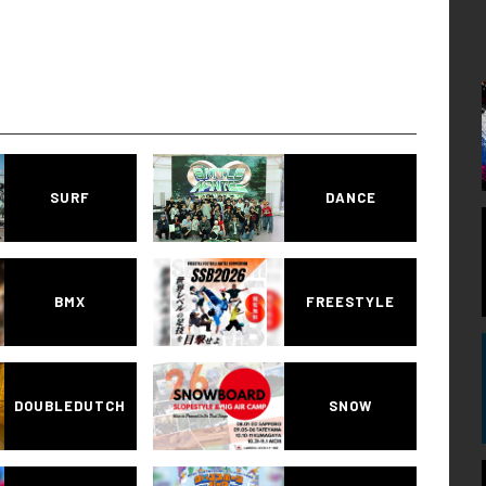
SURF
DANCE
BMX
FREESTYLE
DOUBLEDUTCH
SNOW