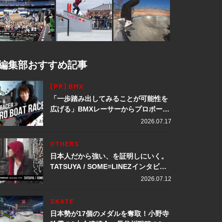
編集部おすすめ記事
[PR] BMX
「一歩踏み出してみることが可能性を
広げる」BMXレーサーからプロボート
レーサーへ転身。上田龍星が体現する
2026.07.17
挑戦の軌跡
OTHERS
日本人だから強い、を証明しにいく。
TATSUYA / SOME≡LINEZインタビュ
ー
2026.07.12
SKATE
日本勢が17個のメダルを奪取！小野寺