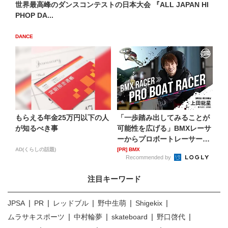
世界最高峰のダンスコンテストの日本大会 『ALL JAPAN HI
PHOP DA...
DANCE
もらえる年金25万円以下の人
「一歩踏み出してみることが
が知るべき事
可能性を広げる」BMXレーサ
ーからプロボートレーサー
へ...
AD(くらしの話題)
[PR] BMX
Recommended by
注目キーワード
JPSA
PR
レッドブル
野中生萌
Shigekix
ムラサキスポーツ
中村輪夢
skateboard
野口啓代