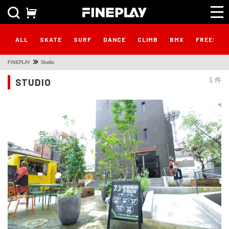
ALL
SKATE
SURF
DANCE
CLIMB
BMX
FREESTY
FINEPLAY
Studio
STUDIO
1 件