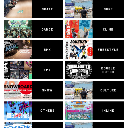
SKATE
SURF
DANCE
CLIMB
BMX
FREESTYLE
DOUBLE
FMX
DUTCH
SNOW
CULTURE
OTHERS
INLINE