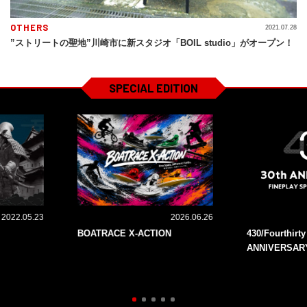
OTHERS
2021.07.28
”ストリートの聖地”川崎市に新スタジオ「BOIL studio」がオープン！
SPECIAL EDITION
2022.05.23
2026.06.26
BOATRACE X-ACTION
430/Fourthirt
ANNIVERSAR