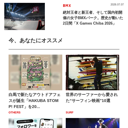
BMX
2026.07.07
絶対王者と新王者、そして国内初開
催の女子BMXパーク。歴史が動いた
2日間「X Games Chiba 2026」
今、あなたにオススメ
白馬で新たなアウトドアフェ
世界のサーファーから愛され
スが誕生「HAKUBA STOM
た“サーフィン映画”10選
P! FEST」を20...
OTHERS
SURF