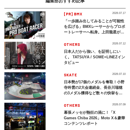
編集部おすすめ記事
[PR] BMX
2026.07.17
「一歩踏み出してみることが可能性
を広げる」BMXレーサーからプロボ
ートレーサーへ転身。上田龍星が体
現する挑戦の軌跡
OTHERS
2026.07.12
日本人だから強い、を証明しにい
く。 TATSUYA / SOME≡LINEZイン
タビュー
SKATE
2026.07.10
日本勢が17個のメダルを奪取！小野
寺吟雲の2大会連続金、長谷川瑞穂
の3メダル獲得など数々の快挙をプ
レイバック「X Games Chiba
2026」
OTHERS
2026.07.09
幕張メッセが熱狂の渦に！「X
Games Chiba 2026」Moto X＆豪華
コンテンツレポート