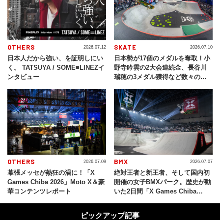
OTHERS
SKATE
2026.07.12
2026.07.10
日本人だから強い、を証明しにい
日本勢が17個のメダルを奪取！小
く。 TATSUYA / SOME≡LINEZイ
野寺吟雲の2大会連続金、長谷川
ンタビュー
瑞穂の3メダル獲得など数々の快
挙をプレイバック「X Games
Chiba 2026」
OTHERS
BMX
2026.07.09
2026.07.07
幕張メッセが熱狂の渦に！「X
絶対王者と新王者、そして国内初
Games Chiba 2026」Moto X＆豪
開催の女子BMXパーク。歴史が動
華コンテンツレポート
いた2日間「X Games Chiba
2026」
ピックアップ記事