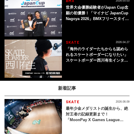
BMX
2026.05.03
世界大会優勝経験者がJapan Cup念
願の初優勝！「マイナビ JapanCup
Nagoya 2026」BMXフリースタイ
ル・フラットランド種目
SKATE
2026.04.27
「海外のライダーたちからも認めら
れるスケートボーダーになりたい」
スケートボーダー西川有生インタビ
ュー
新着記事
SKATE
2026.08.09
最年少金メダリストの誕生から、絶
対王者の記録更新まで！
「MoonPay X Games League
2026」 スケートボード・バート結
果まとめ