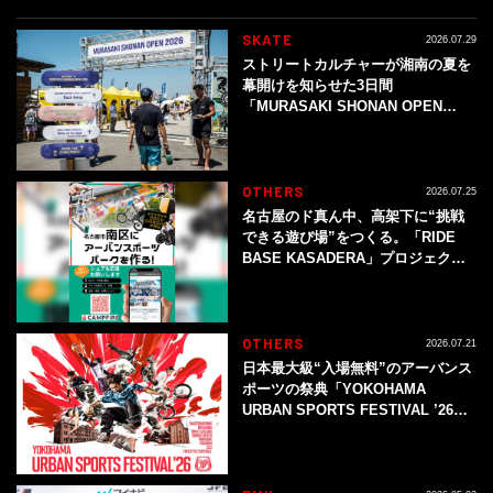
SKATE
2026.07.29
ストリートカルチャーが湘南の夏を
幕開けを知らせた3日間
「MURASAKI SHONAN OPEN
2026」イベントレポート
OTHERS
2026.07.25
名古屋のド真ん中、高架下に“挑戦
できる遊び場”をつくる。「RIDE
BASE KASADERA」プロジェクト
始動
OTHERS
2026.07.21
日本最大級“入場無料”のアーバンス
ポーツの祭典「YOKOHAMA
URBAN SPORTS FESTIVAL ’26」
開催決定！スケートボードなど全8
種の人気アーバンスポーツが集結！