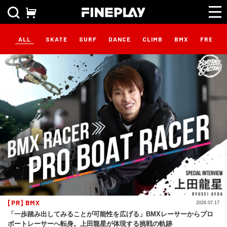
ALL
SKATE
SURF
DANCE
CLIMB
BMX
FREEST
[PR] BMX
2026.07.17
「一歩踏み出してみることが可能性を広げる」BMXレーサーからプロ
ボートレーサーへ転身。上田龍星が体現する挑戦の軌跡