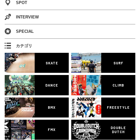
SPOT
INTERVIEW
SPECIAL
カテゴリ
SKATE
SURF
DANCE
CLIMB
BMX
FREESTYLE
DOUBLE
FMX
DUTCH