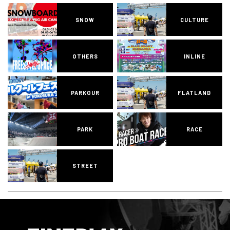
SNOW
CULTURE
OTHERS
INLINE
PARKOUR
FLATLAND
PARK
RACE
STREET