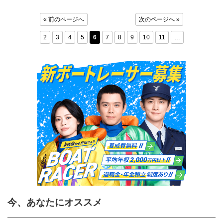
« 前のページへ
次のページへ »
2
3
4
5
6
7
8
9
10
11
…
今、あなたにオススメ