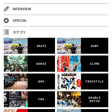
INTERVIEW
SPECIAL
カテゴリ
SKATE
SURF
DANCE
CLIMB
BMX
FREESTYLE
DOUBLE
FMX
DUTCH