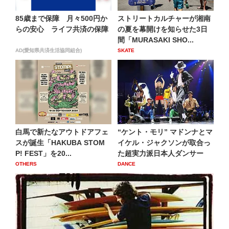
85歳まで保障 月々500円か
ストリートカルチャーが湘南
らの安心 ライフ共済の保障
の夏を幕開けを知らせた3日
間「MURASAKI SHO...
AD(愛知県共済生活協同組合)
SKATE
白馬で新たなアウトドアフェ
“ケント・モリ” マドンナとマ
スが誕生「HAKUBA STOM
イケル・ジャクソンが取合っ
P! FEST」を20...
た超実力派日本人ダンサー
OTHERS
DANCE