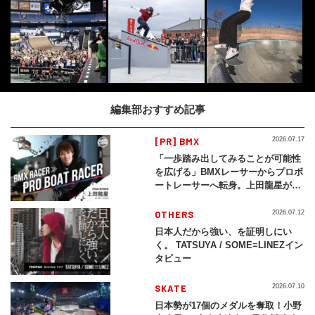
編集部おすすめ記事
[PR] BMX
2026.07.17
「一歩踏み出してみることが可能性
を広げる」BMXレーサーからプロボ
ートレーサーへ転身。上田龍星が体
現する挑戦の軌跡
OTHERS
2026.07.12
日本人だから強い、を証明しにい
く。 TATSUYA / SOME≡LINEZイン
タビュー
SKATE
2026.07.10
日本勢が17個のメダルを奪取！小野