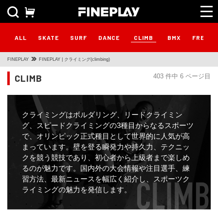
CLIMB
ALL
SKATE
SURF
DANCE
BMX
FREEST
FINEPLAY
FINEPLAY | クライミング(climbing)
CLIMB
403 件中 6 ページ目
クライミングはボルダリング、リードクライミン
グ、スピードクライミングの3種目からなるスポーツ
で、オリンピック正式種目として世界的に人気が高
まっています。壁を登る瞬発力や持久力、テクニッ
クを競う競技であり、初心者から上級者まで楽しめ
るのが魅力です。国内外の大会情報や注目選手、練
習方法、最新ニュースを幅広く紹介し、スポーツク
ライミングの魅力を発信します。