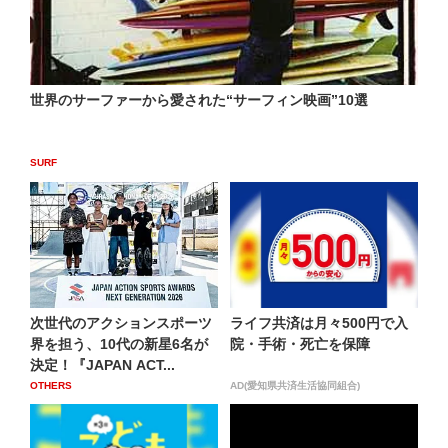
世界のサーファーから愛された“サーフィン映画”10選
SURF
次世代のアクションスポーツ
ライフ共済は月々500円で入
界を担う、10代の新星6名が
院・手術・死亡を保障
決定！『JAPAN ACT...
OTHERS
AD(愛知県共済生活協同組合)