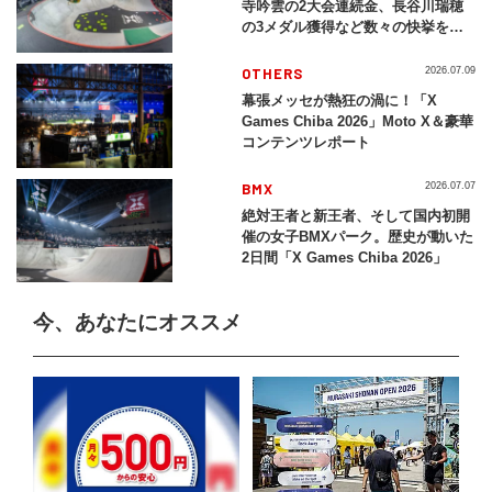
寺吟雲の2大会連続金、長谷川瑞穂
の3メダル獲得など数々の快挙をプ
レイバック「X Games Chiba
2026」
OTHERS
2026.07.09
幕張メッセが熱狂の渦に！「X
Games Chiba 2026」Moto X＆豪華
コンテンツレポート
BMX
2026.07.07
絶対王者と新王者、そして国内初開
催の女子BMXパーク。歴史が動いた
2日間「X Games Chiba 2026」
今、あなたにオススメ