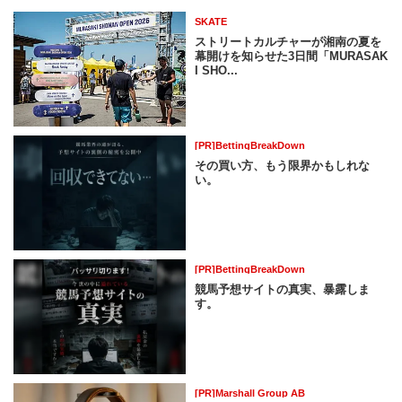
SKATE
ストリートカルチャーが湘南の夏を
幕開けを知らせた3日間「MURASAK
I SHO...
[PR]BettingBreakDown
その買い方、もう限界かもしれな
い。
[PR]BettingBreakDown
競馬予想サイトの真実、暴露しま
す。
[PR]Marshall Group AB