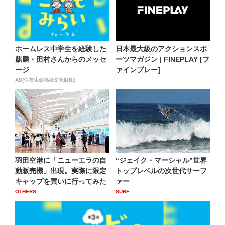
ホームレス中学生を経験した
日本最大級のアクションスポ
麒麟・田村さんからのメッセ
ーツマガジン | FINEPLAY [フ
ージ
ァインプレー]
AD(住友生命福祉文化財団)
羽田空港に「ニューエラの自
“ジェイク・マーシャル”世界
動販売機」出現。実際に限定
トップレベルの次世代サーフ
キャップを買いに行ってみた
ァー
OTHERS
SURF