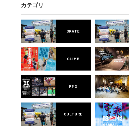
カテゴリ
SKATE
CLIMB
FMX
CULTURE