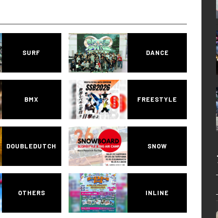
SURF
DANCE
BMX
FREESTYLE
DOUBLEDUTCH
SNOW
OTHERS
INLINE