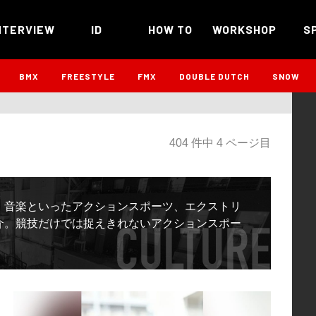
NTERVIEW
ID
HOW TO
WORKSHOP
S
BMX
FREESTYLE
FMX
DOUBLE DUTCH
SNOW
404 件中 4 ページ目
、音楽といったアクションスポーツ、エクストリ
介。競技だけでは捉えきれないアクションスポー