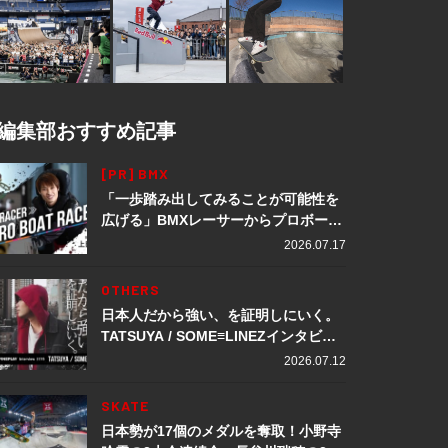
編集部おすすめ記事
[PR] BMX
「一歩踏み出してみることが可能性を
広げる」BMXレーサーからプロボート
レーサーへ転身。上田龍星が体現する
2026.07.17
挑戦の軌跡
OTHERS
日本人だから強い、を証明しにいく。
TATSUYA / SOME≡LINEZインタビュ
ー
2026.07.12
SKATE
日本勢が17個のメダルを奪取！小野寺