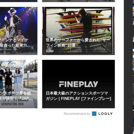
 マドンナとマイケ
世界のサーファーから愛された“サー
取合った超実力派
フィン映画”10選
SURF
ンスポーツ界を担
日本最大級のアクションスポーツマ
名が決定！『JAPA
ガジン | FINEPLAY [ファインプレー]
Recommended by