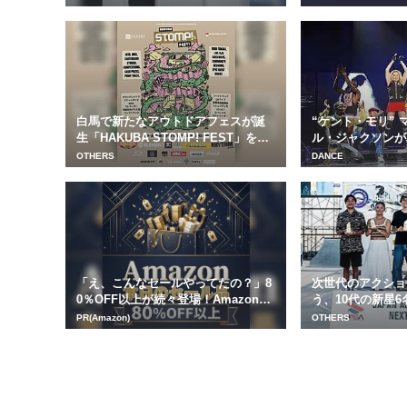
白馬で新たなアウトドアフェスが誕
“ケント・モリ”
生「HAKUBA STOMP! FEST」を2
ル・ジャクソンが
0...
日本人ダンサー
OTHERS
DANCE
「え、こんなセールやってたの？」8
次世代のアクショ
0％OFF以上が続々登場！Amazonの
う、10代の新星6
本気が...
N ACT...
PR(Amazon)
OTHERS