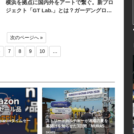
横浜を拠点に国内外をアートで繋ぐ。新プロ
ジェクト「GT Lab.」とは？ガーデングロー
ブ合同会社 代表 佐藤航インタビュー
次のページへ »
6
7
8
9
10
…
azonタイムセー
ストリートカルチャーが湘南の夏を
幕開けを知らせた3日間「MURASAK
I SHO...
SKATE