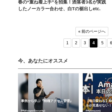
春の“重ね着上手”を招集！洒落者3名が実践
したノーカラー合わせ、白Tの裾出しetc.
« 前のページへ
1
2
3
4
5
今、あなたにオススメ
事例から学ぶ『特権アクセス管理』
【毎日変わる】Am
ルが見逃せない！
PR(KeeperSecurity)
PR(Amazon)