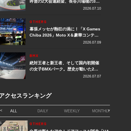
吟雲の2大会連続金、長谷川瑞穂の3メ
ダル獲得など数々の快挙をプレイバッ
2026.07.10
ク「X Games Chiba 2026」
OTHERS
幕張メッセが熱狂の渦に！「X Games
Chiba 2026」Moto X＆豪華コンテン
ツレポート
2026.07.09
BMX
絶対王者と新王者、そして国内初開催
の女子BMXパーク。歴史が動いた2日
間「X Games Chiba 2026」
2026.07.07
アクセスランキング
ALL
DAILY
WEEKLY
MONTHLY
1
OTHERS
1