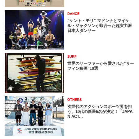
DANCE
“ケント・モリ” マドンナとマイケ
ル・ジャクソンが取合った超実力派
日本人ダンサー
SURF
世界のサーファーから愛された“サー
フィン映画”10選
OTHERS
次世代のアクションスポーツ界を担
う、10代の新星6名が決定！『JAPA
N ACT...