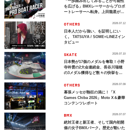
「一歩踏み出してみることが可能性
を広げる」BMXレーサーからプロボ
ートレーサーへ転身。上田龍星が体
現する挑戦の軌跡
OTHERS
2026.07.12
日本人だから強い、を証明しにい
く。 TATSUYA / SOME≡LINEZイン
タビュー
SKATE
2026.07.10
日本勢が17個のメダルを奪取！小野
寺吟雲の2大会連続金、長谷川瑞穂
の3メダル獲得など数々の快挙をプ
レイバック「X Games Chiba
2026」
OTHERS
2026.07.09
幕張メッセが熱狂の渦に！「X
Games Chiba 2026」Moto X＆豪華
コンテンツレポート
BMX
2026.07.07
絶対王者と新王者、そして国内初開
催の女子BMXパーク。歴史が動いた