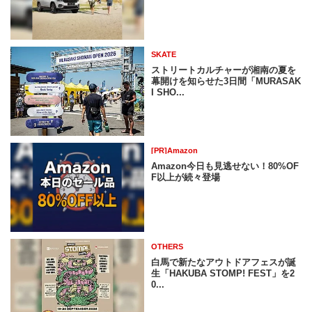
SKATE
ストリートカルチャーが湘南の夏を
幕開けを知らせた3日間「MURASAK
I SHO...
[PR]Amazon
Amazon今日も見逃せない！80%OF
F以上が続々登場
OTHERS
白馬で新たなアウトドアフェスが誕
生「HAKUBA STOMP! FEST」を2
0...