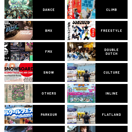
DANCE
CLIMB
BMX
FREESTYLE
DOUBLE
FMX
DUTCH
SNOW
CULTURE
OTHERS
INLINE
PARKOUR
FLATLAND