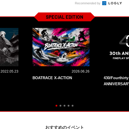
Recommended by
SPECIAL EDITION
2022.05.23
2026.06.26
BOATRACE X-ACTION
430/Fourthirt
ANNIVERSAR
おすすめのイベント