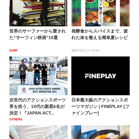
世界のサーファーから愛され
発酵食からスパイスまで、疲
た“サーフィン映画”10選
れた体を整える簡単夏レシピ
SURF
AD(マガジンハウス)
次世代のアクションスポーツ
日本最大級のアクションスポ
界を担う、10代の新星6名が
ーツマガジン | FINEPLAY [フ
決定！『JAPAN ACT...
ァインプレー]
OTHERS