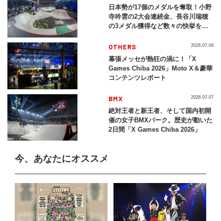
日本勢が17個のメダルを奪取！小野
寺吟雲の2大会連続金、長谷川瑞穂
の3メダル獲得など数々の快挙をプ
レイバック「X Games Chiba
2026」
OTHERS
2026.07.09
幕張メッセが熱狂の渦に！「X
Games Chiba 2026」Moto X＆豪華
コンテンツレポート
BMX
2026.07.07
絶対王者と新王者、そして国内初開
催の女子BMXパーク。歴史が動いた
2日間「X Games Chiba 2026」
今、あなたにオススメ