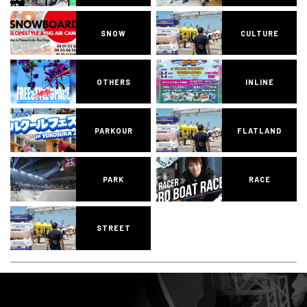
SNOW
CULTURE
OTHERS
INLINE
PARKOUR
FLATLAND
PARK
RACE
STREET