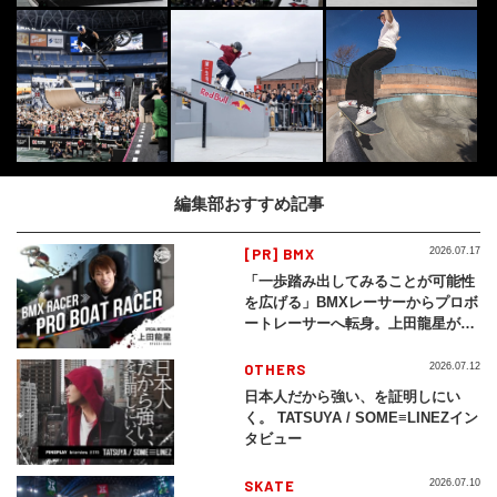
編集部おすすめ記事
[PR] BMX
2026.07.17
「一歩踏み出してみることが可能性
を広げる」BMXレーサーからプロボ
ートレーサーへ転身。上田龍星が体
現する挑戦の軌跡
OTHERS
2026.07.12
日本人だから強い、を証明しにい
く。 TATSUYA / SOME≡LINEZイン
タビュー
SKATE
2026.07.10