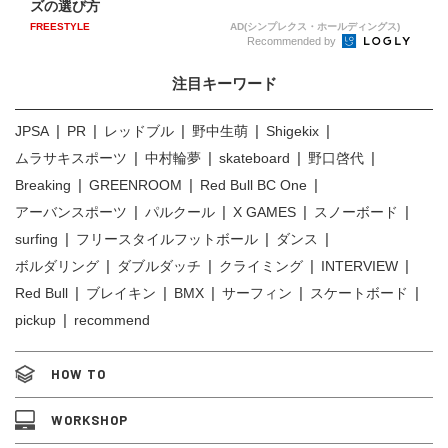
ズの選び方
FREESTYLE
AD(シンプレクス・ホールディングス)
Recommended by
注目キーワード
JPSA
PR
レッドブル
野中生萌
Shigekix
ムラサキスポーツ
中村輪夢
skateboard
野口啓代
Breaking
GREENROOM
Red Bull BC One
アーバンスポーツ
パルクール
X GAMES
スノーボード
surfing
フリースタイルフットボール
ダンス
ボルダリング
ダブルダッチ
クライミング
INTERVIEW
Red Bull
ブレイキン
BMX
サーフィン
スケートボード
pickup
recommend
HOW TO
WORKSHOP