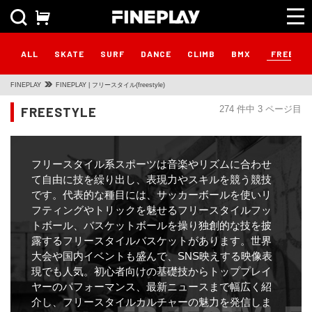
FREEST
ALL
SKATE
SURF
DANCE
CLIMB
BMX
FINEPLAY
FINEPLAY | フリースタイル(freestyle)
FREESTYLE
274 件中 3 ページ目
フリースタイル系スポーツは音楽やリズムに合わせ
て自由に技を繰り出し、表現力やスキルを競う競技
です。代表的な種目には、サッカーボールを使いリ
フティングやトリックを魅せるフリースタイルフッ
トボール、バスケットボールを操り独創的な技を披
露するフリースタイルバスケットがあります。世界
大会や国内イベントも盛んで、SNS映えする映像表
現でも人気。初心者向けの基礎技からトッププレイ
ヤーのパフォーマンス、最新ニュースまで幅広く紹
介し、フリースタイルカルチャーの魅力を発信しま