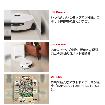
[PR]Dreame
いつもきれいなモップで床掃除。ロ
ボット掃除機の進化がすごい！
[PR]Dreame
100℃でモップ洗浄、圧倒的な吸引
力…今注目のロボット掃除機
OTHERS
白馬で新たなアウトドアフェスが誕
生「HAKUBA STOMP! FEST」を2
0...