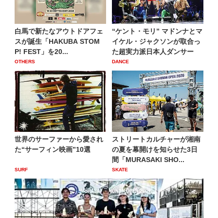
白馬で新たなアウトドアフェ
“ケント・モリ” マドンナとマ
スが誕生「HAKUBA STOM
イケル・ジャクソンが取合っ
P! FEST」を20...
た超実力派日本人ダンサー
OTHERS
DANCE
世界のサーファーから愛され
ストリートカルチャーが湘南
た“サーフィン映画”10選
の夏を幕開けを知らせた3日
間「MURASAKI SHO...
SURF
SKATE