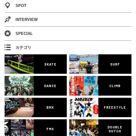
SPOT
INTERVIEW
SPECIAL
カテゴリ
SKATE
SURF
DANCE
CLIMB
BMX
FREESTYLE
DOUBLE
FMX
DUTCH