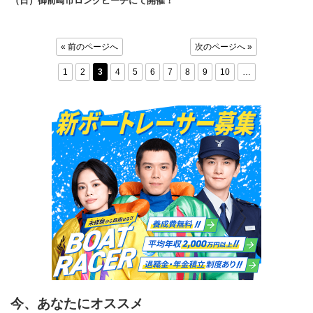
（日）御前崎市ロングビーチにて開催！
« 前のページへ
次のページへ »
1
2
3
4
5
6
7
8
9
10
…
今、あなたにオススメ