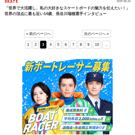
SKATE
2025.09.24
「世界で大活躍し、私の大好きなスケートボードの魅力を伝えたい！」
世界の頂点に最も近い14歳、長谷川瑞穂選手インタビュー
« 前のページへ
次のページへ »
1
2
3
4
5
6
7
8
9
10
…