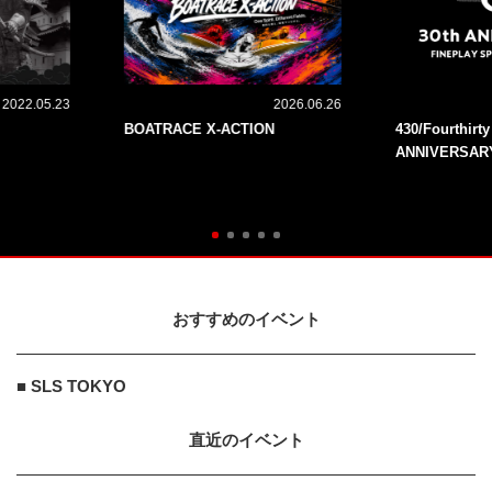
2022.05.23
2026.06.26
BOATRACE X-ACTION
430/Fourthirt
ANNIVERSAR
おすすめのイベント
■ SLS TOKYO
直近のイベント