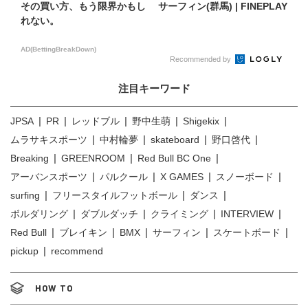
その買い方、もう限界かもし
サーフィン(群馬) | FINEPLAY
れない。
AD(BettingBreakDown)
Recommended by
注目キーワード
JPSA
PR
レッドブル
野中生萌
Shigekix
ムラサキスポーツ
中村輪夢
skateboard
野口啓代
Breaking
GREENROOM
Red Bull BC One
アーバンスポーツ
パルクール
X GAMES
スノーボード
surfing
フリースタイルフットボール
ダンス
ボルダリング
ダブルダッチ
クライミング
INTERVIEW
Red Bull
ブレイキン
BMX
サーフィン
スケートボード
pickup
recommend
HOW TO