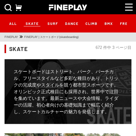
SKATE
ALL
SURF
DANCE
CLIMB
BMX
FREEST
FINEPLAY
FINEPLAY | スケートボード(skateboarding)
SKATE
672 件中 3 ページ目
スケートボードはストリート、パーク、バーチカ
ル、フリースタイルなど多彩な種目があり、トリッ
クの完成度やスタイルを競う都市型スポーツです。
オリンピック正式種目にも採用され、世界中で注目
を集めています。最新ニュースや大会情報、ライダ
ーの活躍、初心者向けの基礎知識まで幅広く紹介
し、スケートカルチャーの魅力を発信します。