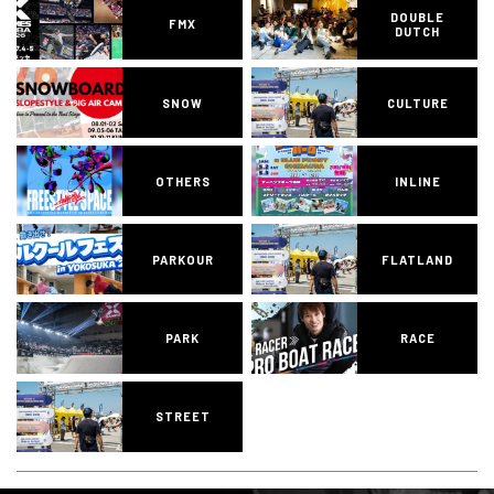
DOUBLE
FMX
DUTCH
SNOW
CULTURE
OTHERS
INLINE
PARKOUR
FLATLAND
PARK
RACE
STREET