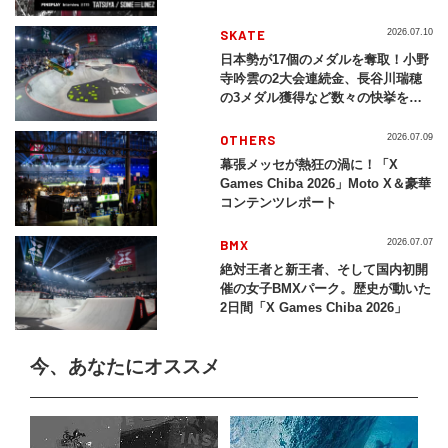
SKATE
2026.07.10
日本勢が17個のメダルを奪取！小野
寺吟雲の2大会連続金、長谷川瑞穂
の3メダル獲得など数々の快挙をプ
レイバック「X Games Chiba
2026」
OTHERS
2026.07.09
幕張メッセが熱狂の渦に！「X
Games Chiba 2026」Moto X＆豪華
コンテンツレポート
BMX
2026.07.07
絶対王者と新王者、そして国内初開
催の女子BMXパーク。歴史が動いた
2日間「X Games Chiba 2026」
今、あなたにオススメ