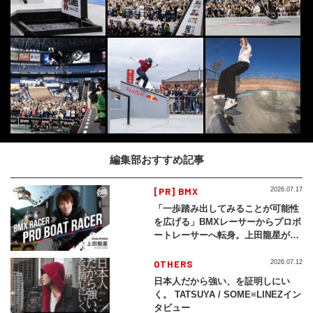
編集部おすすめ記事
[PR] BMX
2026.07.17
「一歩踏み出してみることが可能性
を広げる」BMXレーサーからプロボ
ートレーサーへ転身。上田龍星が体
現する挑戦の軌跡
OTHERS
2026.07.12
日本人だから強い、を証明しにい
く。 TATSUYA / SOME≡LINEZイン
タビュー