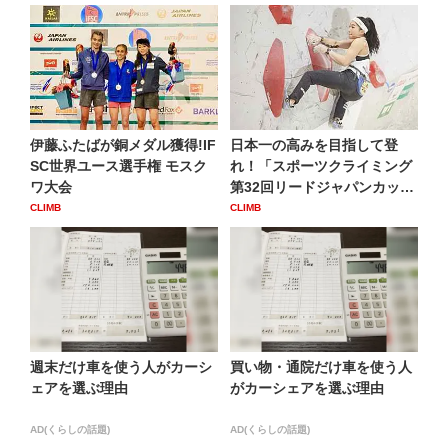
伊藤ふたばが銅メダル獲得!IF
日本一の高みを目指して登
SC世界ユース選手権 モスク
れ！「スポーツクライミング
ワ大会
第32回リードジャパンカッ
プ」
CLIMB
CLIMB
週末だけ車を使う人がカーシ
買い物・通院だけ車を使う人
ェアを選ぶ理由
がカーシェアを選ぶ理由
AD(くらしの話題)
AD(くらしの話題)