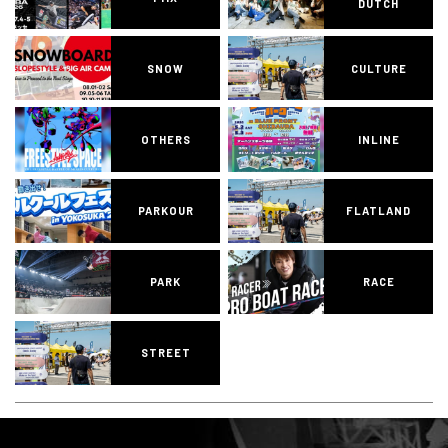
DUTCH
SNOW
CULTURE
OTHERS
INLINE
PARKOUR
FLATLAND
PARK
RACE
STREET