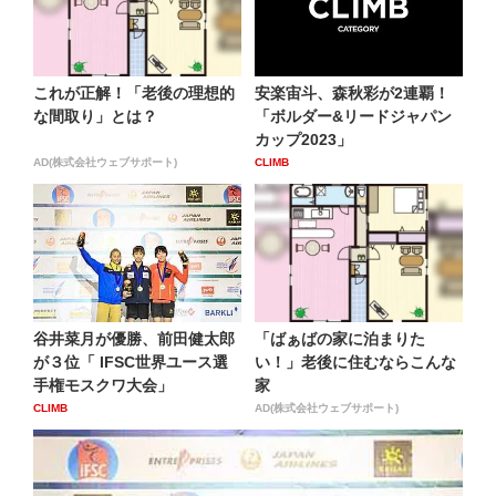
これが正解！「老後の理想的
安楽宙斗、森秋彩が2連覇！
な間取り」とは？
「ボルダー&リードジャパン
カップ2023」
AD(株式会社ウェブサポート)
CLIMB
谷井菜月が優勝、前田健太郎
「ばぁばの家に泊まりた
が３位「 IFSC世界ユース選
い！」老後に住むならこんな
手権モスクワ大会」
家
CLIMB
AD(株式会社ウェブサポート)