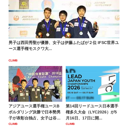
男子は西田秀聖が優勝、女子は伊藤ふたばが２位 IFSC世界ユ
ース選手権モスクワ大...
CLIMB
アジアユース選手権ユースB
第14回リードユース日本選手
ボルダリング決勝で日本勢男
権多久大会（LYC2026）が5
子が表彰台独占、女子は谷井
月16日、17日に開...
菜...
CLIMB
CLIMB