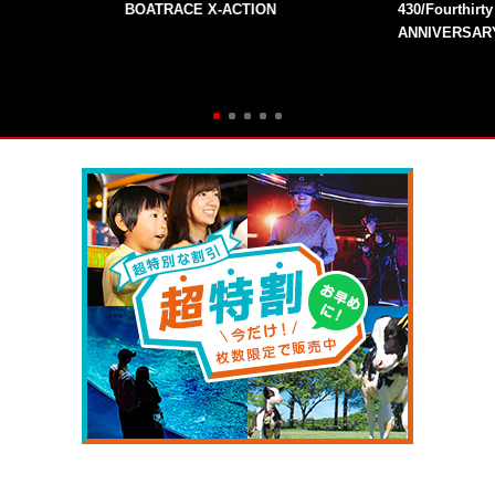
BOATRACE X-ACTION
430/Fourthirt
ANNIVERSAR