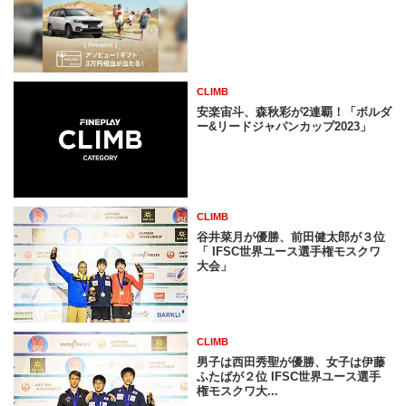
CLIMB
安楽宙斗、森秋彩が2連覇！「ボルダ
ー&リードジャパンカップ2023」
CLIMB
谷井菜月が優勝、前田健太郎が３位
「 IFSC世界ユース選手権モスクワ
大会」
CLIMB
男子は西田秀聖が優勝、女子は伊藤
ふたばが２位 IFSC世界ユース選手
権モスクワ大...