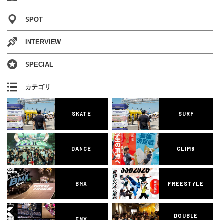
SPOT
INTERVIEW
SPECIAL
カテゴリ
SKATE
SURF
DANCE
CLIMB
BMX
FREESTYLE
DOUBLE
FMX