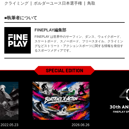
クライミング
ボルダーユース日本選手権
鳥取
執筆者について
FINEPLAY編集部
FINEPLAY は世界中のサーフィン、ダンス、ウェイクボード、
スケートボード、スノーボード、フリースタイル、クライミン
グなどストリート・アクションスポーツに関する情報を発信す
るスポーツメディアです。
SPECIAL EDITION
2022.05.23
2026.06.26