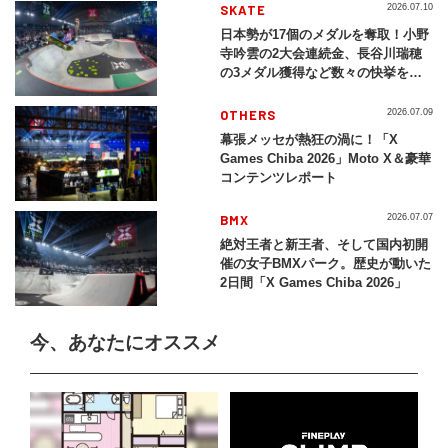
SKATE
2026.07.10
日本勢が17個のメダルを奪取！小野
寺吟雲の2大会連続金、長谷川瑞穂
の3メダル獲得など数々の快挙をプ
レイバック「X Games Chiba
2026」
OTHERS
2026.07.09
幕張メッセが熱狂の渦に！「X
Games Chiba 2026」Moto X＆豪華
コンテンツレポート
BMX
2026.07.07
絶対王者と新王者、そして国内初開
催の女子BMXパーク。歴史が動いた
2日間「X Games Chiba 2026」
今、あなたにオススメ