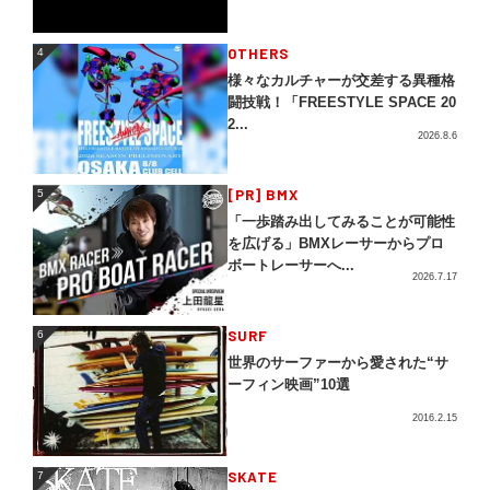
4
OTHERS
4
様々なカルチャーが交差する異種格
闘技戦！「FREESTYLE SPACE 20
2...
2026.8.6
5
[PR] BMX
5
「一歩踏み出してみることが可能性
を広げる」BMXレーサーからプロ
ボートレーサーへ...
2026.7.17
SURF
6
6
世界のサーファーから愛された“サ
ーフィン映画”10選
2016.2.15
SKATE
7
7