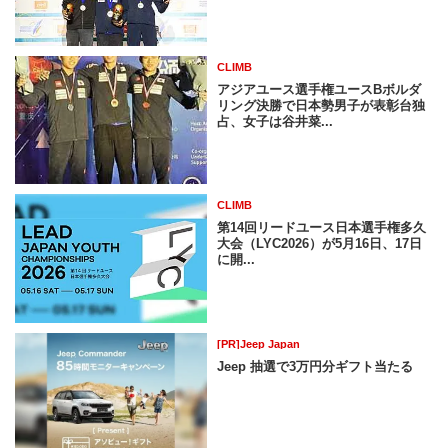
CLIMB
アジアユース選手権ユースBボルダ
リング決勝で日本勢男子が表彰台独
占、女子は谷井菜...
CLIMB
第14回リードユース日本選手権多久
大会（LYC2026）が5月16日、17日
に開...
[PR]Jeep Japan
Jeep 抽選で3万円分ギフト当たる