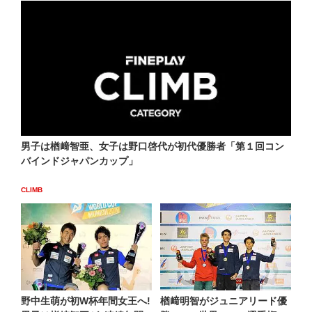
男子は楢﨑智亜、女子は野口啓代が初代優勝者「第１回コン
バインドジャパンカップ」
CLIMB
野中生萌が初W杯年間女王へ!
楢﨑明智がジュニアリード優