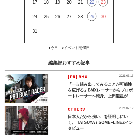
17
18
19
20
21
22
23
24
25
26
27
28
29
30
31
●今日 ○イベント開催日
編集部おすすめ記事
[PR] BMX
2026.07.17
「一歩踏み出してみることが可能性
を広げる」BMXレーサーからプロボ
ートレーサーへ転身。上田龍星が体
現する挑戦の軌跡
OTHERS
2026.07.12
日本人だから強い、を証明しにい
く。 TATSUYA / SOME≡LINEZイン
タビュー