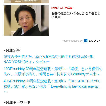
[PR]くらしの話題
お墓の撤去にいくらかかる？墓じま
い費用
Recommended by
関連記事
競技の枠を超えた、新たなBMXの可能性を追求し続ける。
NAO YOSHIDAインタビュー
430/Fourthirty 30周年記念連載：第4弾～「継続」という価値の
先へ。上原洋が描く、仲間と共に切り拓くFourthirtyの未来～
430/Fourthirty 30周年記念連載：第3弾～「DECADE TOKYO」
始動と30年変わらない信念「 Everything is fuel to our energy」
～
関連キーワード