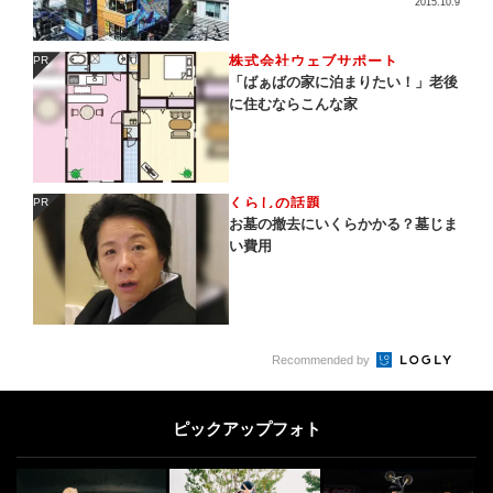
2015.10.9
株式会社ウェブサポート
PR
PR
「ばぁばの家に泊まりたい！」老後
に住むならこんな家
くらしの話題
PR
PR
お墓の撤去にいくらかかる？墓じま
い費用
Recommended by
ピックアップフォト