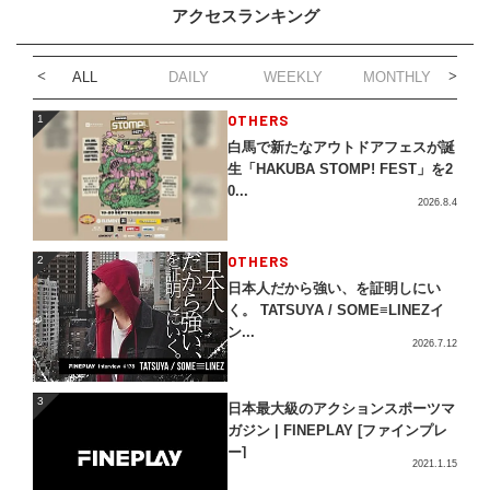
アクセスランキング
ALL
DAILY
WEEKLY
MONTHLY
1
OTHERS
1
白馬で新たなアウトドアフェスが誕
生「HAKUBA STOMP! FEST」を2
0...
2026.8.4
2
OTHERS
2
日本人だから強い、を証明しにい
く。 TATSUYA / SOME≡LINEZイ
ン...
2026.7.12
3
3
日本最大級のアクションスポーツマ
ガジン | FINEPLAY [ファインプレ
ー]
2021.1.15