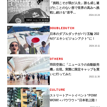
「挑戦こそが我が人生」誰も成し遂
げたことのない形で世界の高みへ挑
戦し続ける“若手...
2024.10.24
DOUBLEDUTCH
8
8
日本のダブルダッチがパリ五輪 202
4の“エキシビジョンアクト”に！
2024.10.11
OTHERS
9
9
羽田空港に「ニューエラの自動販売
機」出現。実際に限定キャップを買
いに行ってみた
2022.11.30
CULTURE
10
10
ストリートアートイベント“POW!
WOW!＜パウワウ＞”日本初上陸！