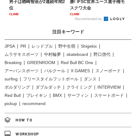
男子は楢崎智亜が2連続年間2
勝! IFSC世界ユース選手権モ
位
スクワ大会
CLIMB
CLIMB
Recommended by
注目キーワード
JPSA
PR
レッドブル
野中生萌
Shigekix
ムラサキスポーツ
中村輪夢
skateboard
野口啓代
Breaking
GREENROOM
Red Bull BC One
アーバンスポーツ
パルクール
X GAMES
スノーボード
surfing
フリースタイルフットボール
ダンス
ボルダリング
ダブルダッチ
クライミング
INTERVIEW
Red Bull
ブレイキン
BMX
サーフィン
スケートボード
pickup
recommend
HOW TO
WORKSHOP