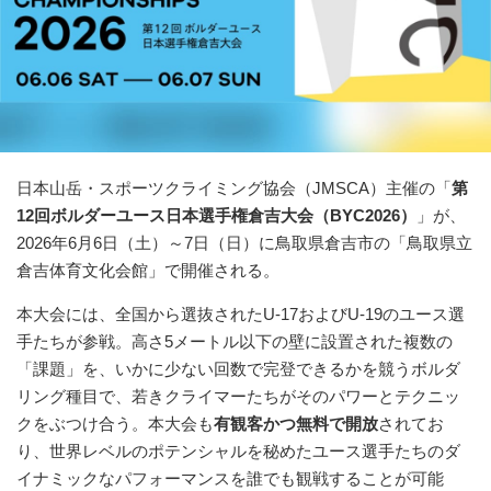
日本山岳・スポーツクライミング協会（JMSCA）主催の「
第
12回ボルダーユース日本選手権倉吉大会（BYC2026）
」が、
2026年6月6日（土）～7日（日）に鳥取県倉吉市の「鳥取県立
倉吉体育文化会館」で開催される。
本大会には、全国から選抜されたU-17およびU-19のユース選
手たちが参戦。高さ5メートル以下の壁に設置された複数の
「課題」を、いかに少ない回数で完登できるかを競うボルダ
リング種目で、若きクライマーたちがそのパワーとテクニッ
クをぶつけ合う。本大会も
有観客かつ無料で開放
されてお
り、世界レベルのポテンシャルを秘めたユース選手たちのダ
イナミックなパフォーマンスを誰でも観戦することが可能