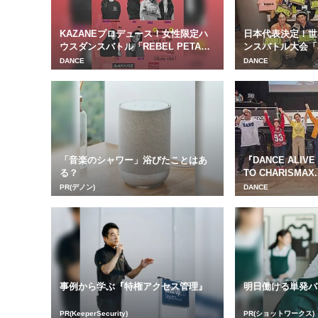
KAZANEプロデュース！女性限定ハ
日本代表決定！世
ウスダンスバトル「REBEL PETA
ンスバトル大会「Jus
L」が...
日...
DANCE
DANCE
「音楽のシャワー」浴びたことはあ
『DANCE ALIVE 
る？
TO CHARISMAX..
PR(デノン)
DANCE
事例から学ぶ『特権アクセス管理』
明日働ける単発バ
PR(KeeperSecurity)
PR(ショットワークス)