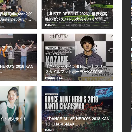
界最高峰の2on2ダ
【JUSTE DEBOUT 2026】世界最高
te Debout」
峰のダンスバトル大会がパリで開
催！
DANCE
HERO’S 2018 KAN
【スペシャルインタビュー】フリー
.
スタイルフットボーラーKAZANE
FREESTYLE
イト求人サイト
『DANCE ALIVE HERO’S 2018 KAN
TO CHARISMAX...
DANCE