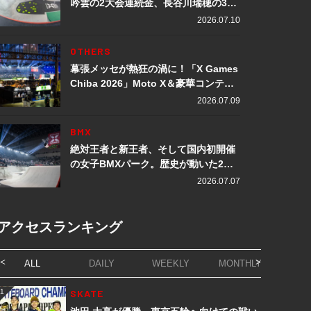
吟雲の2大会連続金、長谷川瑞穂の3メ
ダル獲得など数々の快挙をプレイバッ
2026.07.10
ク「X Games Chiba 2026」
OTHERS
幕張メッセが熱狂の渦に！「X Games
Chiba 2026」Moto X＆豪華コンテン
ツレポート
2026.07.09
BMX
絶対王者と新王者、そして国内初開催
の女子BMXパーク。歴史が動いた2日
間「X Games Chiba 2026」
2026.07.07
アクセスランキング
ALL
DAILY
WEEKLY
MONTHLY
1
SKATE
1