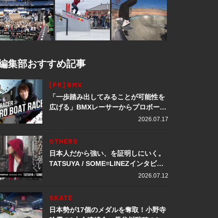
編集部おすすめ記事
[PR] BMX
「一歩踏み出してみることが可能性を
広げる」BMXレーサーからプロボート
レーサーへ転身。上田龍星が体現する
2026.07.17
挑戦の軌跡
OTHERS
日本人だから強い、を証明しにいく。
TATSUYA / SOME≡LINEZインタビュ
ー
2026.07.12
SKATE
日本勢が17個のメダルを奪取！小野寺