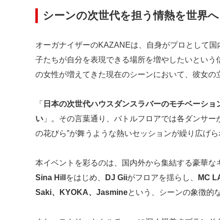
シーンの次世代を担う情熱を世界へ
オーガナイザーのKAZANEは、自身がプロとして
子たちが自分を表現できる場所を増やしたいという
の女性が増えてきた現在のシーンにおいて、彼女の
「
日本の次世代ハウスダンスラバーのモチベーショ
い
」。その言葉通り、バトルフロアでは各ダンサー
の花びら”が舞うような熱いセッションが繰り広げら
本イベントを彩るのは、国内外から集結する豪華なキャ
Sina Hill
をはじめ、
DJ Gii
がフロアを揺らし、
MC L
Saki、KYOKA、Jasmine
という、シーンの象徴的