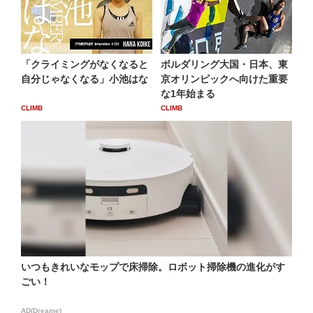
「クライミングがなくなると
ボルダリング大国・日本、東
自分じゃなくなる」小池はな
京オリンピックへ向けた重要
な1年始まる
CLIMB
CLIMB
いつもきれいなモップで床掃除。ロボット掃除機の進化がす
ごい！
AD(Dreame)