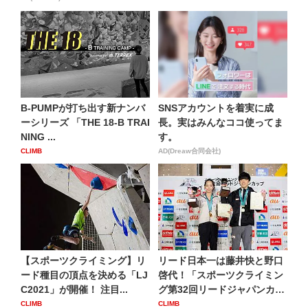
B-PUMPが打ち出す新ナンバ
SNSアカウントを着実に成
ーシリーズ 「THE 18-B TRAI
長。実はみんなココ使ってま
NING ...
す。
CLIMB
AD(Dreaw合同会社)
【スポーツクライミング】リ
リード日本一は藤井快と野口
ード種目の頂点を決める「LJ
啓代！「スポーツクライミン
C2021」が開催！ 注目...
グ第32回リードジャパンカ
ッ...
CLIMB
CLIMB