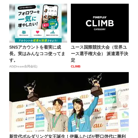
SNSアカウントを着実に成
ユース国際競技大会（世界ユ
長。実はみんなココ使ってま
ース選手権大会） 派遣選手決
す。
定
AD(Dreaw合同会社)
CLIMB
新世代ボルダリング女王誕生！伊藤ふたばが野口啓代に勝利