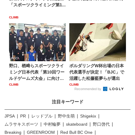
「スポーツクライミング第1...
CLIMB
野口、楢﨑らスポーツクライ
ボルダリングW杯出場の日本
ミング日本代表「第10回ワー
代表選手が決定！「BJC」で
ルドゲームズ大会」に向け
活躍した松藤藍夢らが選出
て...
CLIMB
CLIMB
Recommended by
注目キーワード
JPSA
PR
レッドブル
野中生萌
Shigekix
ムラサキスポーツ
中村輪夢
skateboard
野口啓代
Breaking
GREENROOM
Red Bull BC One