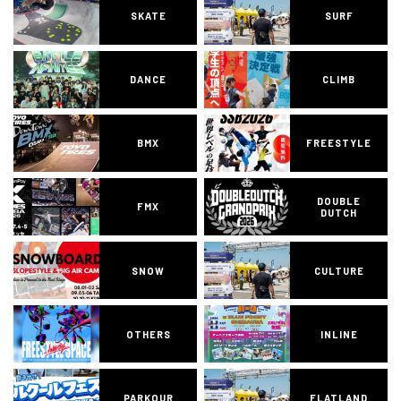
SKATE
SURF
DANCE
CLIMB
BMX
FREESTYLE
DOUBLE
FMX
DUTCH
SNOW
CULTURE
OTHERS
INLINE
PARKOUR
FLATLAND