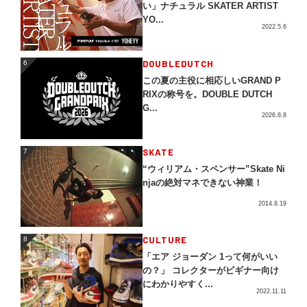
い」ナチュラル SKATER ARTIST
YO...
2022.5.6
DOUBLEDUTCH
6
6
この夏の主役に相応しいGRAND P
RIXの称号を。DOUBLE DUTCH
G...
2026.8.8
SKATE
7
7
“ウィリアム・スペンサー”Skate Ni
njaの絶対マネできない神業！
2014.8.19
CULTURE
8
8
「エア ジョーダン 1って何がいい
の？」 コレクターがビギナー向け
にわかりやすく...
2022.11.11