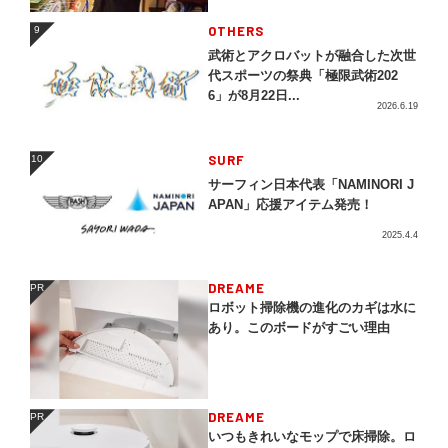
OTHERS
9
9
武術とアクロバットが融合した次世
代スポーツの祭典「極限武術202
6」が8月22日...
2026.6.19
SURF
10
10
サーフィン日本代表「NAMINORI J
APAN」応援アイテム発売！
2025.4.4
DREAME
PR
PR
ロボット掃除機の進化のカギは水に
あり。このボードがすごい理由
DREAME
PR
PR
いつもきれいなモップで床掃除。ロ