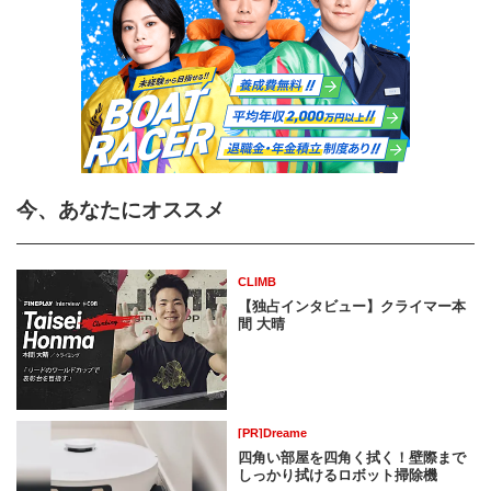
今、あなたにオススメ
CLIMB
【独占インタビュー】クライマー本
間 大晴
[PR]Dreame
四角い部屋を四角く拭く！壁際まで
しっかり拭けるロボット掃除機