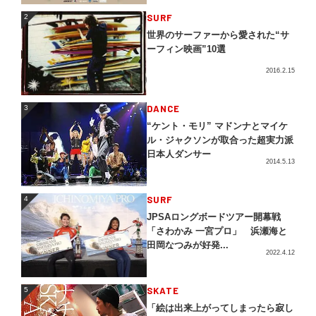
2
SURF
2
世界のサーファーから愛された“サ
ーフィン映画”10選
2016.2.15
3
DANCE
3
“ケント・モリ” マドンナとマイケ
ル・ジャクソンが取合った超実力派
日本人ダンサー
2014.5.13
4
SURF
4
JPSAロングボードツアー開幕戦
「さわかみ 一宮プロ」 浜瀬海と
田岡なつみが好発...
2022.4.12
5
SKATE
5
「絵は出来上がってしまったら寂し