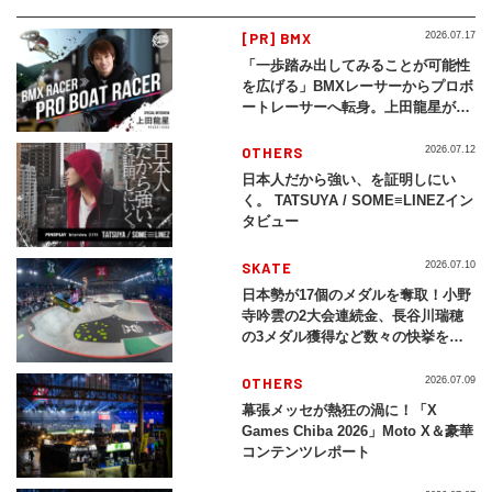
[PR] BMX
2026.07.17
「一歩踏み出してみることが可能性
を広げる」BMXレーサーからプロボ
ートレーサーへ転身。上田龍星が体
現する挑戦の軌跡
OTHERS
2026.07.12
日本人だから強い、を証明しにい
く。 TATSUYA / SOME≡LINEZイン
タビュー
SKATE
2026.07.10
日本勢が17個のメダルを奪取！小野
寺吟雲の2大会連続金、長谷川瑞穂
の3メダル獲得など数々の快挙をプ
レイバック「X Games Chiba
2026」
OTHERS
2026.07.09
幕張メッセが熱狂の渦に！「X
Games Chiba 2026」Moto X＆豪華
コンテンツレポート