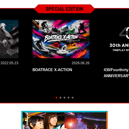
SPECIAL EDITION
2022.05.23
2026.06.26
BOATRACE X-ACTION
430/Fourthirt
ANNIVERSAR