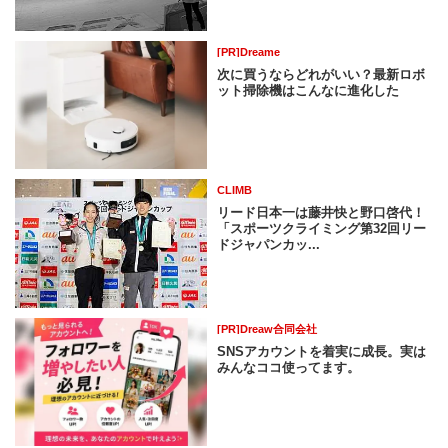
[PR]Dreame
次に買うならどれがいい？最新ロボ
ット掃除機はこんなに進化した
CLIMB
リード日本一は藤井快と野口啓代！
「スポーツクライミング第32回リー
ドジャパンカッ...
[PR]Dreaw合同会社
SNSアカウントを着実に成長。実は
みんなココ使ってます。