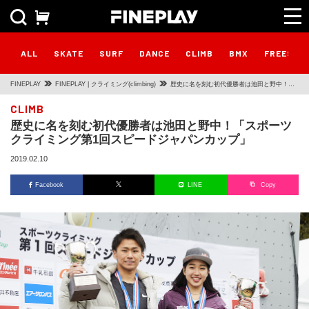
ALL
SKATE
SURF
DANCE
CLIMB
BMX
FREESTY
FINEPLAY
FINEPLAY | クライミング(climbing)
歴史に名を刻む初代優勝者は池田と野中！
「スポーツクライミング第1回スピードジャパ
CLIMB
歴史に名を刻む初代優勝者は池田と野中！「スポーツ
ンカップ」
クライミング第1回スピードジャパンカップ」
2019.02.10
Facebook
LINE
Copy