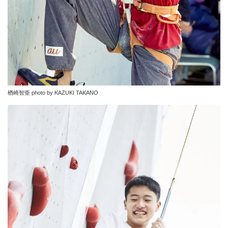
楢崎智亜 photo by KAZUKI TAKANO