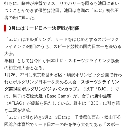
打ちに。藤井が序盤でミス、リカバリーを図るも池田に追い
つくことができず優勝は池田。池田は念願の「SJC」初代王
者の座に輝いた。
3月にはリード日本一決定戦が開催
「SJC」はボルダリング、リードをはじめとするスポーツク
ライミング3種目のうち、スピード競技の国内日本一を決める
大会。
単種目としては今回が日本山岳・スポーツクライミング協会
の初主催大会となる。
1月26、27日に東京都世田谷区・駒沢オリンピック公園で行わ
れたボルダリング日本一を決める大会「
スポーツクライミン
グ第14回ボルダリングジャパンカップ
」（以下「BJC」）で
は、男子は
石松大晟
（Base Camp）が、女子は
野中生萌
（XFLAG）が優勝を果たしている。野中は「BJC」に引き続
き二冠を達成。
「SJC」に引き続き3月2、3日には、千葉県印西市・松山下公
園総合体育館でリード日本一の座を争う大会である「
スポー