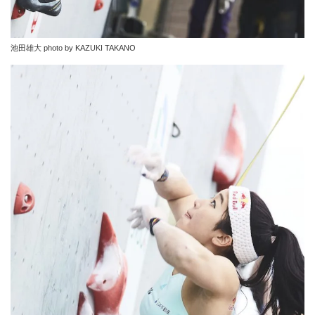
池田雄大 photo by KAZUKI TAKANO