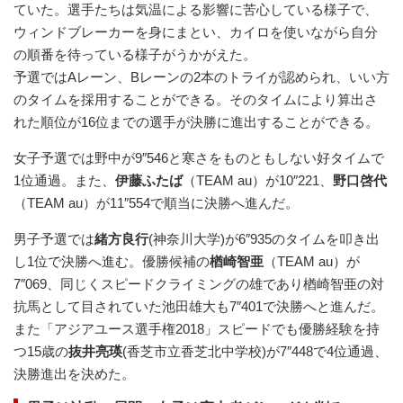
ていた。選手たちは気温による影響に苦心している様子で、
ウィンドブレーカーを身にまとい、カイロを使いながら自分
の順番を待っている様子がうかがえた。
予選ではAレーン、Bレーンの2本のトライが認められ、いい方
のタイムを採用することができる。そのタイムにより算出さ
れた順位が16位までの選手が決勝に進出することができる。
女子予選では野中が9″546と寒さをものともしない好タイムで
1位通過。また、
伊藤ふたば
（TEAM au）が10″221、
野口啓代
（TEAM au）が11″554で順当に決勝へ進んだ。
男子予選では
緒方良行
(神奈川大学)が6″935のタイムを叩き出
し1位で決勝へ進む。優勝候補の
楢崎智亜
（TEAM au）が
7″069、同じくスピードクライミングの雄であり楢崎智亜の対
抗馬として目されていた池田雄大も7″401で決勝へと進んだ。
また「アジアユース選手権2018」スピードでも優勝経験を持
つ15歳の
抜井亮瑛
(香芝市立香芝北中学校)が7″448で4位通過、
決勝進出を決めた。