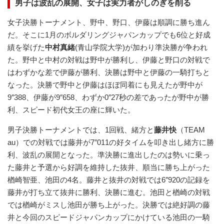
男子は波乱の展開、女子は実力者がしのぎを削る
女子決勝トーナメント、野中、野口、伊藤は順調に勝ち進ん
だ。そこに1月のボルダリングジャパンカップでも6位と好成
績を挙げた
中村真緒
(青山学院大学)が加わり準決勝が争われ
た。野中と中村の対戦は野中が勝利し、伊藤と野口の対戦で
はわずかな差で伊藤が勝利、決勝は野中と伊藤の一騎打ちと
なった。決勝で野中と伊藤はほぼ同着にも見えたが野中が
9″388、伊藤が9″658、わずか0″27秒の差であったが野中が勝
利、スピード初代女王の座に輝いた。
男子決勝トーナメントでは、1回戦、緒方と
藤井快
（TEAM
au）での対戦では藤井が7″011の好タイムを叩き出し緒方に勝
利、波乱の展開となった。準決勝に進出したのは勢いに乗っ
た藤井と予選から好調を維持した抜井、順当に勝ち上がった
楢崎智亜、池田の4名。藤井と抜井の対戦では6″920の記録を
藤井が打ち立て抜井に勝利、決勝に進む。池田と楢崎の対戦
では楢崎がミスし池田が勝ち上がった。決勝では絶好調の藤
井と今回のスピードジャパンカップにかけている池田の一騎