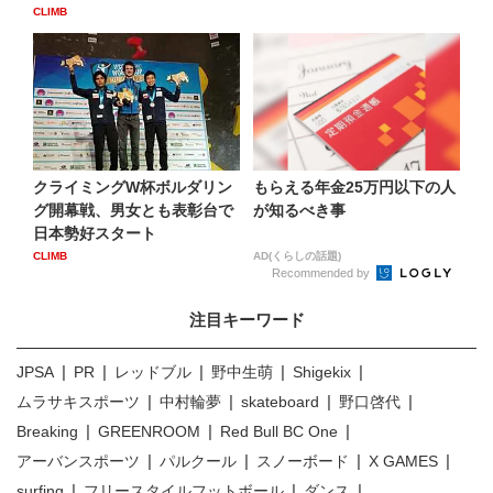
CLIMB
クライミングW杯ボルダリン
もらえる年金25万円以下の人
グ開幕戦、男女とも表彰台で
が知るべき事
日本勢好スタート
CLIMB
AD(くらしの話題)
Recommended by
注目キーワード
JPSA
PR
レッドブル
野中生萌
Shigekix
ムラサキスポーツ
中村輪夢
skateboard
野口啓代
Breaking
GREENROOM
Red Bull BC One
アーバンスポーツ
パルクール
スノーボード
X GAMES
surfing
フリースタイルフットボール
ダンス