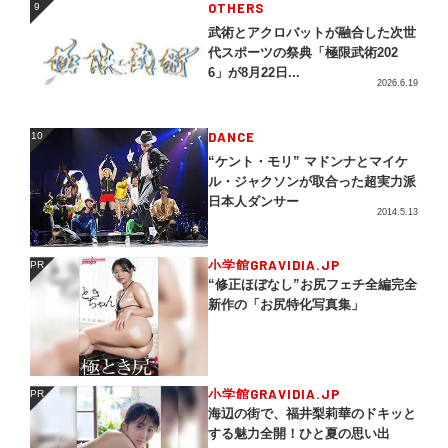
OTHERS
9
9
武術とアクロバットが融合した次世
代スポーツの祭典「極限武術202
6」が8月22日...
2026.6.19
DANCE
10
10
“ケント・モリ” マドンナとマイケ
ル・ジャクソンが取合った超実力派
日本人ダンサー
2014.5.13
小学館GRAVIDIA.JP
PR
PR
“修正ほぼなし”お尻フェチ全編完全
新作の「お尻特化写真集」
小学館GRAVIDIA.JP
PR
PR
海辺の街で、福井梨莉華のドキッと
する魅力全開！ひと夏の思い出