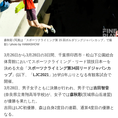
森秋彩 (写真は「スポーツクライミング第 15 回ボルダリングジャパンカップ」で撮
影) / photo by HAMASHOW
3月26日から3月28日の3日間、千葉県印西市・松山下公園総合
体育館においてスポーツクライミング・リード競技日本一を
決める大会「
スポーツクライミング第34回リードジャパンカ
ップ
」(以下、「
LJC2021
」)が約1年ぶりとなる有観客試合で
開催。
3月28日、男子女子ともに決勝が行われ、男子では
吉田智音
(奈良県立青翔高等学校)が、女子では
森秋彩
(茨城県山岳連盟)
が優勝を果たした。
吉田はLJC初優勝、森は自身2度目の連覇、通算4度目の優勝と
なる。