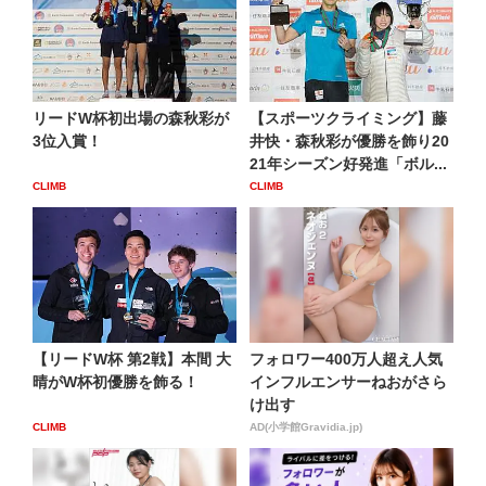
リードW杯初出場の森秋彩が
【スポーツクライミング】藤
3位入賞！
井快・森秋彩が優勝を飾り20
21年シーズン好発進「ボル...
CLIMB
CLIMB
【リードW杯 第2戦】本間 大
フォロワー400万人超え人気
晴がW杯初優勝を飾る！
インフルエンサーねおがさら
け出す
CLIMB
AD(小学館Gravidia.jp)