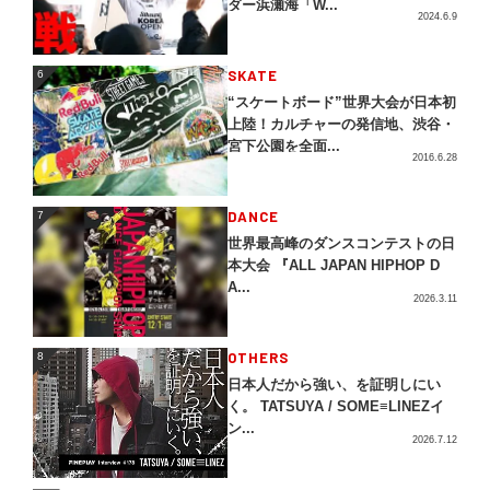
ダー浜瀬海「W...
2024.6.9
SKATE
6
6
“スケートボード”世界大会が日本初
上陸！カルチャーの発信地、渋谷・
宮下公園を全面...
2016.6.28
DANCE
7
7
世界最高峰のダンスコンテストの日
本大会 『ALL JAPAN HIPHOP D
A...
2026.3.11
OTHERS
8
8
日本人だから強い、を証明しにい
く。 TATSUYA / SOME≡LINEZイ
ン...
2026.7.12