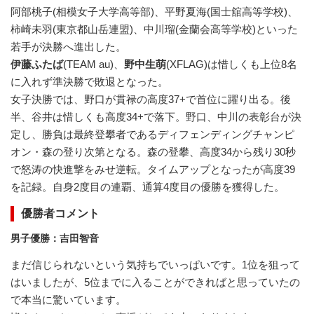
阿部桃子(相模女子大学高等部)、平野夏海(国士舘高等学校)、
柿崎未羽(東京都山岳連盟)、中川瑠(金蘭会高等学校)といった
若手が決勝へ進出した。
伊藤ふたば
(TEAM au)、
野中生萌
(XFLAG)は惜しくも上位8名
に入れず準決勝で敗退となった。
女子決勝では、野口が貫禄の高度37+で首位に躍り出る。後
半、谷井は惜しくも高度34+で落下。野口、中川の表彰台が決
定し、勝負は最終登攀者であるディフェンディングチャンピ
オン・森の登り次第となる。森の登攀、高度34から残り30秒
で怒涛の快進撃をみせ逆転。タイムアップとなったが高度39
を記録。自身2度目の連覇、通算4度目の優勝を獲得した。
優勝者コメント
男子優勝：吉田智音
まだ信じられないという気持ちでいっぱいです。1位を狙って
はいましたが、5位までに入ることができればと思っていたの
で本当に驚いています。