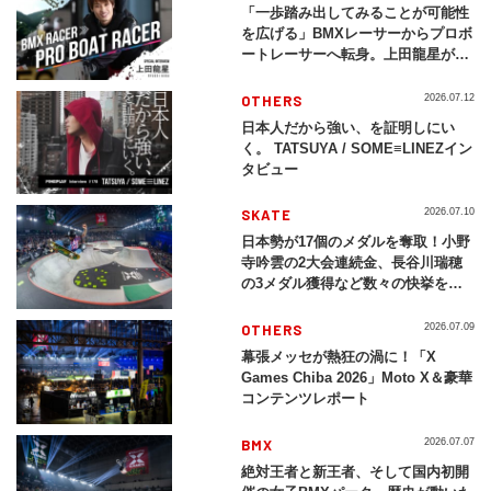
「一歩踏み出してみることが可能性
を広げる」BMXレーサーからプロボ
ートレーサーへ転身。上田龍星が体
現する挑戦の軌跡
OTHERS
2026.07.12
日本人だから強い、を証明しにい
く。 TATSUYA / SOME≡LINEZイン
タビュー
SKATE
2026.07.10
日本勢が17個のメダルを奪取！小野
寺吟雲の2大会連続金、長谷川瑞穂
の3メダル獲得など数々の快挙をプ
レイバック「X Games Chiba
2026」
OTHERS
2026.07.09
幕張メッセが熱狂の渦に！「X
Games Chiba 2026」Moto X＆豪華
コンテンツレポート
BMX
2026.07.07
絶対王者と新王者、そして国内初開