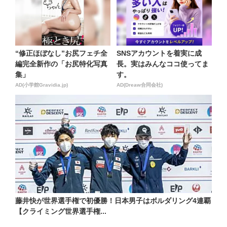
“修正ほぼなし”お尻フェチ全
SNSアカウントを着実に成
編完全新作の「お尻特化写真
長。実はみんなココ使ってま
集」
す。
AD(小学館Gravidia.jp)
AD(Dreaw合同会社)
藤井快が世界選手権で初優勝！日本男子はボルダリング4連覇
【クライミング世界選手権...