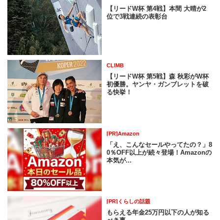
【リードW杯 第4戦】本間 大晴が2
位で3戦連続の表彰台
CLIMB
【リードW杯 第5戦】森 秋彩がW杯
初優勝。ヤンヤ・ガンブレットを破
る快挙！
[PR]Amazon
「え、こんなセールやってたの？」8
0％OFF以上が続々登場！Amazonの
本気が...
[PR]くらしの話題
もらえる年金25万円以下の人が知る