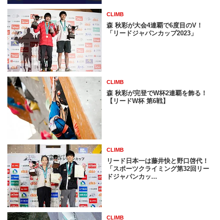
CLIMB
森 秋彩が大会4連覇で6度目のV！
「リードジャパンカップ2023」
CLIMB
森 秋彩が完登でW杯2連覇を飾る！
【リードW杯 第6戦】
CLIMB
リード日本一は藤井快と野口啓代！
「スポーツクライミング第32回リー
ドジャパンカッ...
CLIMB