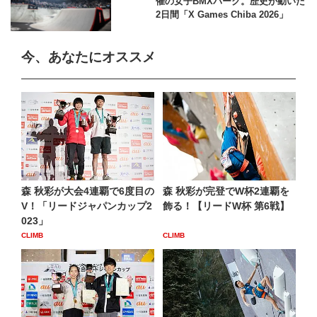
催の女子BMXパーク。歴史が動いた
2日間「X Games Chiba 2026」
今、あなたにオススメ
森 秋彩が大会4連覇で6度目の
森 秋彩が完登でW杯2連覇を
V！「リードジャパンカップ2
飾る！【リードW杯 第6戦】
023」
CLIMB
CLIMB