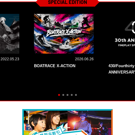
SPECIAL EDITION
2022.05.23
2026.06.26
BOATRACE X-ACTION
430/Fourthirt
ANNIVERSAR