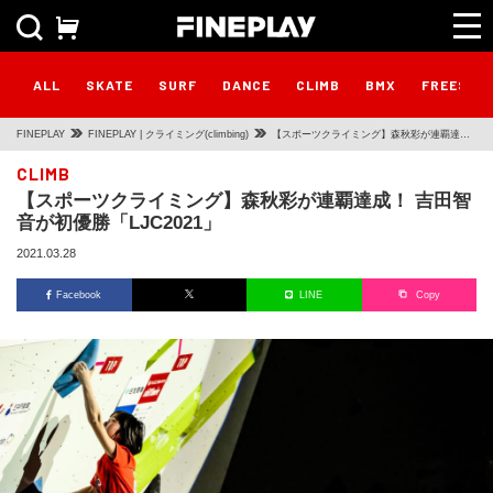
ALL
SKATE
SURF
DANCE
CLIMB
BMX
FREESTY
FINEPLAY
FINEPLAY | クライミング(climbing)
【スポーツクライミング】森秋彩が連覇達
成！ 吉田智音が初優勝「LJC2021」
CLIMB
【スポーツクライミング】森秋彩が連覇達成！ 吉田智
音が初優勝「LJC2021」
2021.03.28
Facebook
LINE
Copy