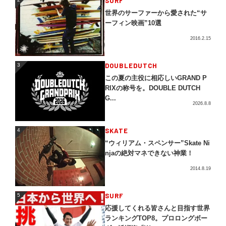
SURF
世界のサーファーから愛された“サ
ーフィン映画”10選
2016.2.15
3
DOUBLEDUTCH
3
この夏の主役に相応しいGRAND P
RIXの称号を。DOUBLE DUTCH
G...
2026.8.8
4
SKATE
4
“ウィリアム・スペンサー”Skate Ni
njaの絶対マネできない神業！
2014.8.19
5
SURF
5
応援してくれる皆さんと目指す世界
ランキングTOP8。プロロングボー