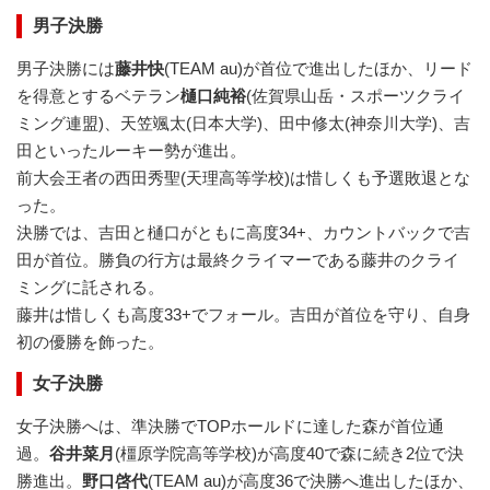
男子決勝
男子決勝には
藤井快
(TEAM au)が首位で進出したほか、リード
を得意とするベテラン
樋口純裕
(佐賀県山岳・スポーツクライ
ミング連盟)、天笠颯太(日本大学)、田中修太(神奈川大学)、吉
田といったルーキー勢が進出。
前大会王者の西田秀聖(天理高等学校)は惜しくも予選敗退とな
った。
決勝では、吉田と樋口がともに高度34+、カウントバックで吉
田が首位。勝負の行方は最終クライマーである藤井のクライ
ミングに託される。
藤井は惜しくも高度33+でフォール。吉田が首位を守り、自身
初の優勝を飾った。
女子決勝
女子決勝へは、準決勝でTOPホールドに達した森が首位通
過。
谷井菜月
(橿原学院高等学校)が高度40で森に続き2位で決
勝進出。
野口啓代
(TEAM au)が高度36で決勝へ進出したほか、