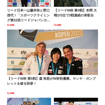
リード日本一は藤井快と野口
【リードW杯 第4戦】本間 大
啓代！「スポーツクライミン
晴が2位で3戦連続の表彰台
グ第32回リードジャパンカ
ッ...
CLIMB
CLIMB
【リードW杯 第5戦】森 秋彩がW杯初優勝。ヤンヤ・ガンブ
レットを破る快挙！
CLIMB