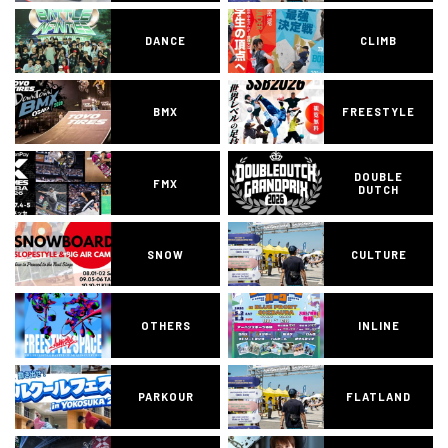
DANCE
CLIMB
BMX
FREESTYLE
DOUBLE
FMX
DUTCH
SNOW
CULTURE
OTHERS
INLINE
PARKOUR
FLATLAND