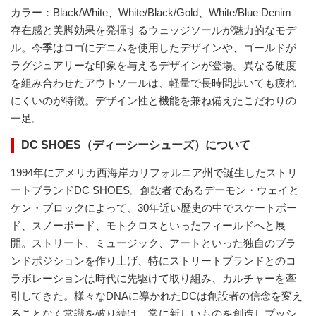
カラー：Black/White、White/Black/Gold、White/Blue Denim
存在感と美脚効果を発揮するウェッジソールが魅力的なモデ
ル。今季はロゴにデニムを使用したデザインや、ゴールドが
ラグジュアリーな印象を与えるデザインが登場。異なる硬度
を組み合わせたアウトソールは、軽量で長時間歩いても疲れ
にくいのが特徴。デザイン性と機能を兼ね備えたこだわりの
一足。
DC SHOES（ディーシーシューズ）について
1994年にアメリカ西海岸カリフォルニア州で誕生したストリ
ートブランドDC SHOES。創設者であるデーモン・ウェイと
ケン・ブロックによって、30年近い歴史の中でスケートボー
ド、スノーボード、モトクロスといったフィールドへと展
開。ストリート、ミュージック、アートといった独自のブラ
ンドポジションを作り上げ、特にストリートブランドとのコ
ラボレーションは時代に先駆けて取り組み、カルチャーを牽
引してきた。様々なDNAに導かれたDCは創設者の信念を変え
ることなく常識を破り続け、常に新しいものを創造しプッシ