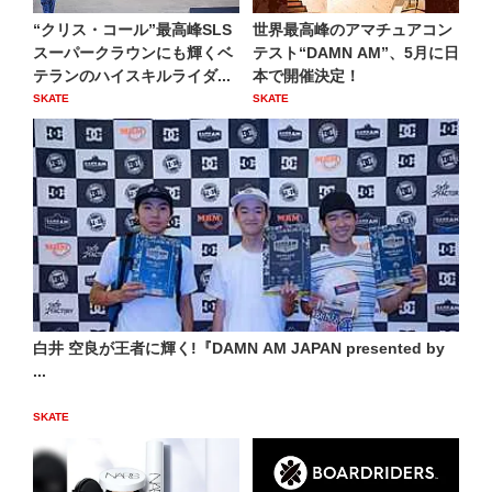
“クリス・コール”最高峰SLS
世界最高峰のアマチュアコン
スーパークラウンにも輝くベ
テスト“DAMN AM”、5月に日
テランのハイスキルライダ...
本で開催決定！
SKATE
SKATE
白井 空良が王者に輝く!『DAMN AM JAPAN presented by
...
SKATE