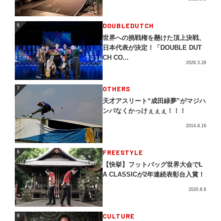
DOUBLEDUTCH
6
6
世界への挑戦権を懸けた頂上決戦、
日本代表が決定！「DOUBLE DUT
CH CO...
2026.3.26
OTHERS
7
7
天才アスリート“成田緑夢”がマジハ
ンパなくかっけぇぇぇ！！！
2014.8.16
FREESTYLE
8
8
【快挙】フットバッグ世界大会でL
A CLASSICが2年連続表彰台入賞！
2020.8.6
CULTURE
9
9