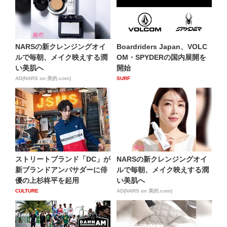
NARSの新クレンジングオイ
Boardriders Japan、VOLC
ルで毎朝、メイク映えする潤
OM・SPYDERの国内展開を
い美肌へ
開始
AD(NARS on 美的.com)
SURF
ストリートブランド「DC」が
NARSの新クレンジングオイ
新ブランドアンバサダーに俳
ルで毎朝、メイク映えする潤
優の上杉柊平を起用
い美肌へ
CULTURE
AD(NARS on 美的.com)