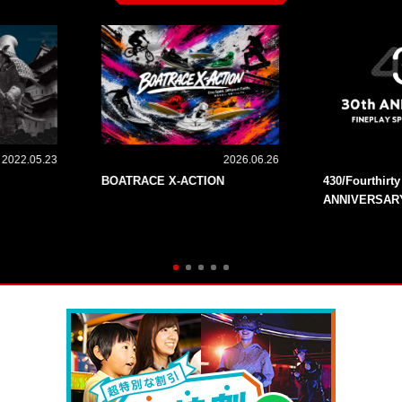
2022.05.23
2026.06.26
BOATRACE X-ACTION
430/Fourthirt
ANNIVERSAR