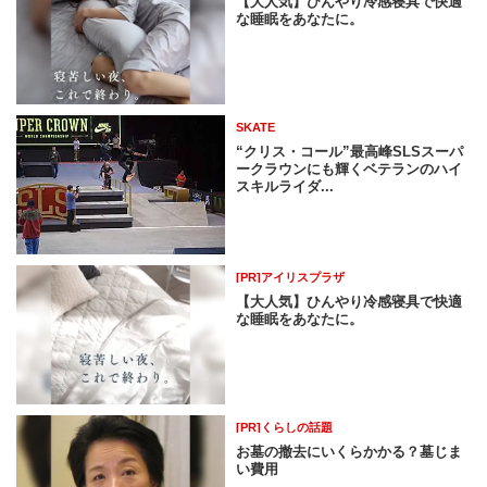
【大人気】ひんやり冷感寝具で快適
な睡眠をあなたに。
SKATE
“クリス・コール”最高峰SLSスーパ
ークラウンにも輝くベテランのハイ
スキルライダ...
[PR]アイリスプラザ
【大人気】ひんやり冷感寝具で快適
な睡眠をあなたに。
[PR]くらしの話題
お墓の撤去にいくらかかる？墓じま
い費用