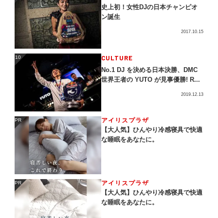
史上初！女性DJの日本チャンピオ
ン誕生
2017.10.15
CULTURE
10
10
No.1 DJ を決める日本決勝、DMC
世界王者の YUTO が見事優勝! R...
2019.12.13
アイリスプラザ
PR
PR
【大人気】ひんやり冷感寝具で快適
な睡眠をあなたに。
アイリスプラザ
PR
PR
【大人気】ひんやり冷感寝具で快適
な睡眠をあなたに。