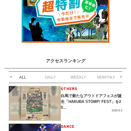
アクセスランキング
ALL
DAILY
WEEKLY
MONTHLY
1
OTHERS
1
白馬で新たなアウトドアフェスが誕
生「HAKUBA STOMP! FEST」を2
0...
2026.8.4
2
DANCE
2