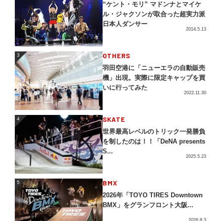
“ケント・モリ” マドンナとマイケ
ル・ジャクソンが取合った超実力派
日本人ダンサー
2014.5.13
3
OTHERS
3
羽田空港に「ニューエラの自動販売
機」出現。実際に限定キャップを買
いに行ってみた
2022.11.30
4
SKATE
4
世界最高レベルのトリック一発勝負
を制したのは！！「DeNA presents
S...
2025.5.23
5
BMX
5
2026年「TOYO TIRES Downtown
BMX」をグランフロント大阪...
2026.8.3