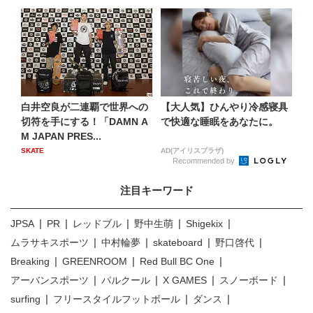
白井空良が二連覇で世界への
【大人気】ひんやり冷感寝具
切符を手にする！「DAMN A
で快適な睡眠をあなたに。
M JAPAN PRES...
SKATE
AD(アイリスプラザ)
Recommended by
注目キーワード
JPSA
PR
レッドブル
野中生萌
Shigekix
ムラサキスポーツ
中村輪夢
skateboard
野口啓代
Breaking
GREENROOM
Red Bull BC One
アーバンスポーツ
パルクール
X GAMES
スノーボード
surfing
フリースタイルフットボール
ダンス