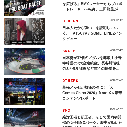
を広げる」BMXレーサーからプロボ
ートレーサーへ転身。上田龍星が体
現する挑戦の軌跡
OTHERS
2026.07.12
日本人だから強い、を証明しにい
く。 TATSUYA / SOME≡LINEZイン
タビュー
SKATE
2026.07.10
日本勢が17個のメダルを奪取！小野
寺吟雲の2大会連続金、長谷川瑞穂
の3メダル獲得など数々の快挙をプ
レイバック「X Games Chiba
2026」
OTHERS
2026.07.09
幕張メッセが熱狂の渦に！「X
Games Chiba 2026」Moto X＆豪華
コンテンツレポート
BMX
2026.07.07
絶対王者と新王者、そして国内初開
催の女子BMXパーク。歴史が動いた