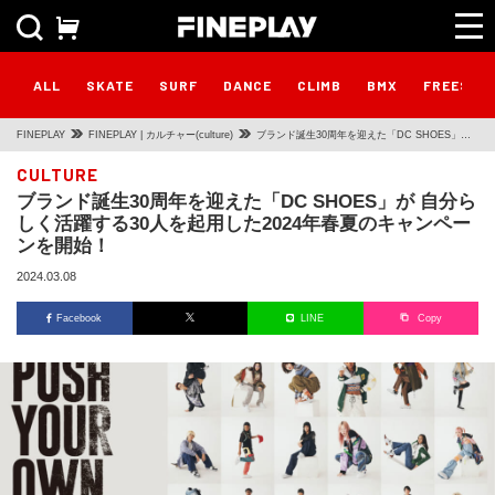
ALL
SKATE
SURF
DANCE
CLIMB
BMX
FREESTY
FINEPLAY
FINEPLAY | カルチャー(culture)
ブランド誕生30周年を迎えた「DC SHOES」が
自分らしく活躍する30人を起用した2024年春夏の
CULTURE
ブランド誕生30周年を迎えた「DC SHOES」が 自分ら
キャンペーンを開始！
しく活躍する30人を起用した2024年春夏のキャンペー
ンを開始！
2024.03.08
Facebook
LINE
Copy