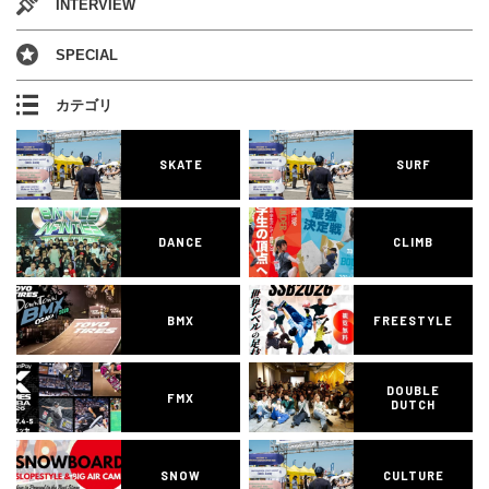
INTERVIEW
SPECIAL
カテゴリ
SKATE
SURF
DANCE
CLIMB
BMX
FREESTYLE
DOUBLE
FMX
DUTCH
SNOW
CULTURE