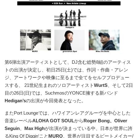
第6弾出演アーティストとして、DJ含む総勢8組のアーティス
トの出演が決定し、初日25日(土)では、作詞・作曲・アレン
ジ、アートワークや映像に至るまで全てをセルフプロデュー
スする、 21世紀生まれのソロアーティスト
WurtS
、そして2日
目の26日(日)では、SuchmosのYONCE擁する新バンド
Hedigan’s
の出演が今回発表となった。
またPort Loungeでは、ハワイアンレアグルーヴを中心とした
音楽レーベル
ALOHA GOT SOUL
から
Roger Bong、Oliver
Seguin
、
Max High
が出演が決まっている中、日本が世界に誇
るKing Of Diggin‘こと
MURO
、世界が注目するビートメイカー/