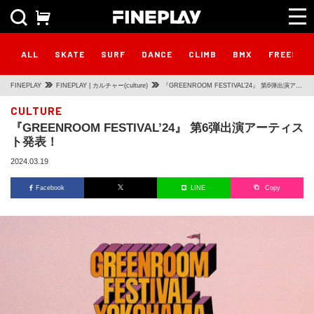
ALL
SKATE
SURF
DANCE
CLIMB
BMX
FREESTY
FINEPLAY
FINEPLAY | カルチャー(culture)
『GREENROOM FESTIVAL’24』 第6弾出演アー
ティスト発表！
CULTURE
『GREENROOM FESTIVAL’24』 第6弾出演アーティス
ト発表！
2024.03.19
Facebook
LINE
Copy