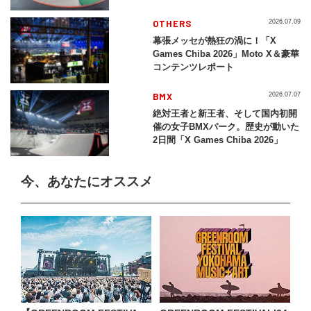
レイバック「X Games Chiba
2026」
OTHERS
2026.07.09
幕張メッセが熱狂の渦に！「X
Games Chiba 2026」Moto X＆豪華
コンテンツレポート
BMX
2026.07.07
絶対王者と新王者、そして国内初開
催の女子BMXパーク。歴史が動いた
2日間「X Games Chiba 2026」
今、あなたにオススメ