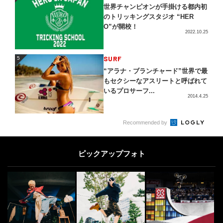
世界チャンピオンが手掛ける都内初
のトリッキングスタジオ “HER
O”が開校！
2022.10.25
5
SURF
5
“アラナ・ブランチャード”世界で最
もセクシーなアスリートと呼ばれて
いるプロサーフ...
2014.4.25
CULTURE
6
6
Recommended by
「エア ジョーダン 1って何がいい
の？」 コレクターがビギナー向け
ピックアップフォト
にわかりやすく...
2022.11.11
7
7
FINEPLAY では、みなさまからの
アスリート情報（プロ・アマ問わ
ず）、プレス...
2021.1.15