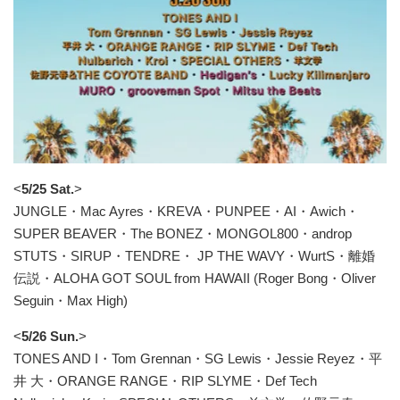
<
5/25 Sat.
>
JUNGLE・Mac Ayres・KREVA・PUNPEE・AI・Awich・
SUPER BEAVER・The BONEZ・MONGOL800・androp
STUTS・SIRUP・TENDRE・ JP THE WAVY・WurtS・離婚
伝説・ALOHA GOT SOUL from HAWAII (Roger Bong・Oliver
Seguin・Max High)
<
5/26 Sun.
>
TONES AND I・Tom Grennan・SG Lewis・Jessie Reyez・平
井 大・ORANGE RANGE・RIP SLYME・Def Tech