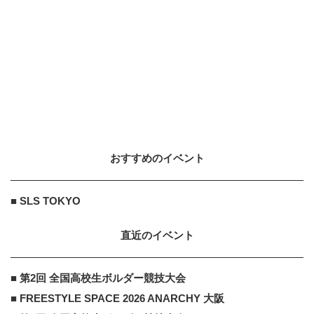
PR
「え、こんなセールやってたの？」
80％OFF以上が続々登場！Amazon
の本気が...
くらしの話題
PR
PR
もらえる年金25万円以下の人が知る
べき事
おすすめのイベント
■ SLS TOKYO
直近のイベント
■ 第2回 全国高校生ボルダー競技大会
■ FREESTYLE SPACE 2026 ANARCHY 大阪