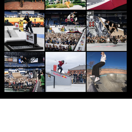
8
8
日本最大級のアクションスポーツマ
ガジン | FINEPLAY [ファインプレ
ー]
2021.1.15
SURF
9
9
「いまは畑を耕してる」プロフリー
サーファー小林直海・親子ロングイ
ンタビュー。自身...
2020.10.9
CLIMB
10
10
日本人クライマー本間大晴が、スペ
インのシウラナにある最高難度ルー
ト「ラ・ランブラ...
2025.1.6
AMAZON
PR