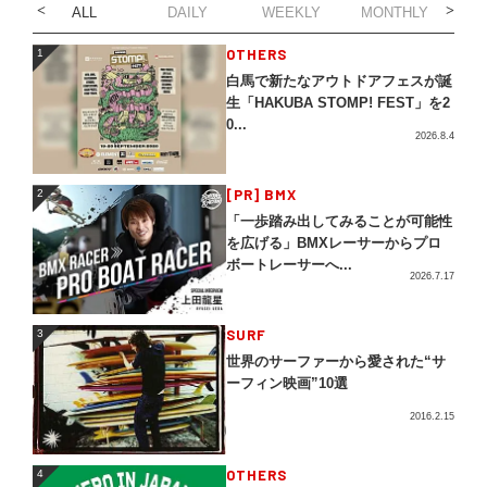
ALL
DAILY
WEEKLY
MONTHLY
1
OTHERS
1
白馬で新たなアウトドアフェスが誕
生「HAKUBA STOMP! FEST」を2
0...
2026.8.4
2
[PR] BMX
2
「一歩踏み出してみることが可能性
を広げる」BMXレーサーからプロ
ボートレーサーへ...
2026.7.17
3
SURF
3
世界のサーファーから愛された“サ
ーフィン映画”10選
2016.2.15
4
OTHERS
4