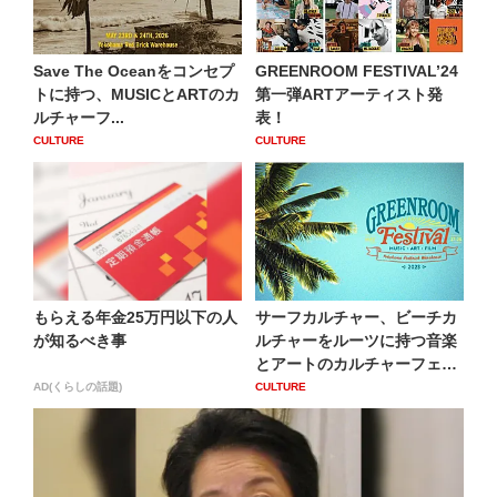
Save The Oceanをコンセプ
GREENROOM FESTIVAL’24
トに持つ、MUSICとARTのカ
第一弾ARTアーティスト発
ルチャーフ...
表！
CULTURE
CULTURE
もらえる年金25万円以下の人
サーフカルチャー、ビーチカ
が知るべき事
ルチャーをルーツに持つ音楽
とアートのカルチャーフェス
テ...
AD(くらしの話題)
CULTURE