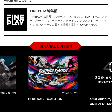
執筆者について
FINEPLAY編集部
FINEPLAY は世界中のサーフィン、ダンス、BMX、FMX、スケ
ートボード、スノーボード、クライミングなどストリート・ア
クションスポーツに関する情報を提供するWebマガジン
SPECIAL EDITION
2022.05.23
2026.06.26
BOATRACE X-ACTION
430/Fourthirt
ANNIVERSAR