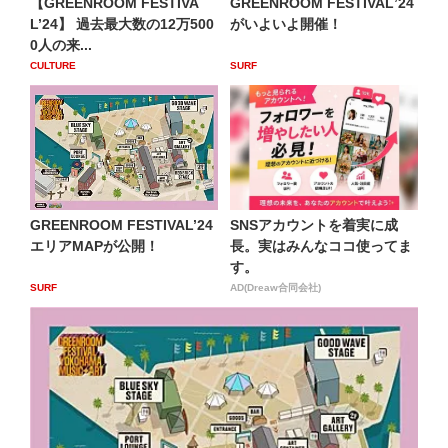
【GREENROOM FESTIVA
GREENROOM FESTIVALʼ24
L’24】 過去最大数の12万500
がいよいよ開催！
0人の来...
CULTURE
SURF
GREENROOM FESTIVAL’24
SNSアカウントを着実に成
エリアMAPが公開！
長。実はみんなココ使ってま
す。
SURF
AD(Dreaw合同会社)