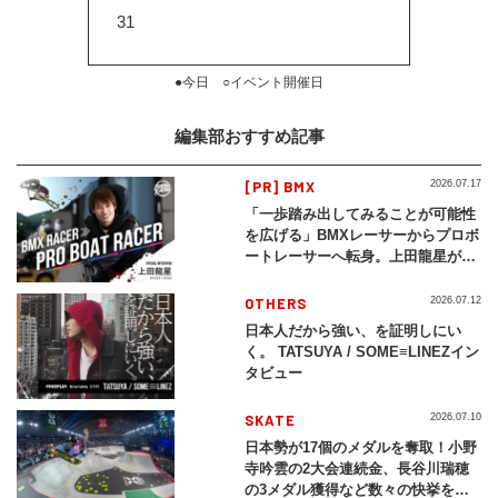
31
●今日 ○イベント開催日
編集部おすすめ記事
[PR] BMX
2026.07.17
「一歩踏み出してみることが可能性
を広げる」BMXレーサーからプロボ
ートレーサーへ転身。上田龍星が体
現する挑戦の軌跡
OTHERS
2026.07.12
日本人だから強い、を証明しにい
く。 TATSUYA / SOME≡LINEZイン
タビュー
SKATE
2026.07.10
日本勢が17個のメダルを奪取！小野
寺吟雲の2大会連続金、長谷川瑞穂
の3メダル獲得など数々の快挙をプ