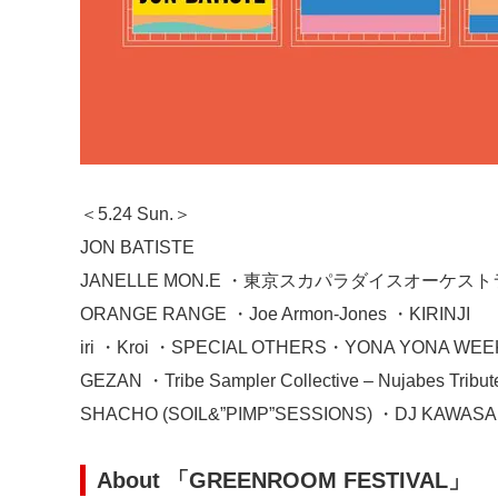
＜5.24 Sun.＞
JON BATISTE
JANELLE MON.E ・東京スカパラダイスオーケストラ
ORANGE RANGE ・Joe Armon-Jones ・KIRINJI
iri ・Kroi ・SPECIAL OTHERS・YONA YONA WE
GEZAN ・Tribe Sampler Collective – Nujabes Tribute
SHACHO (SOIL&”PIMP”SESSIONS) ・DJ KAWASA
About 「GREENROOM FESTIVAL」