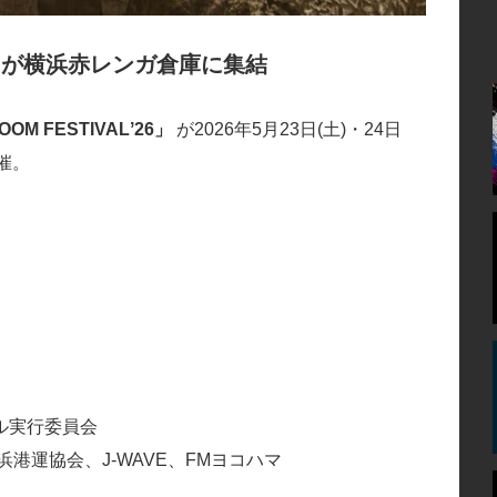
トが横浜⾚レンガ倉庫に集結
OM FESTIVALʼ26」
が2026年5⽉23⽇(⼟)・24⽇
催。
ル実⾏委員会
港運協会、J-WAVE、FMヨコハマ