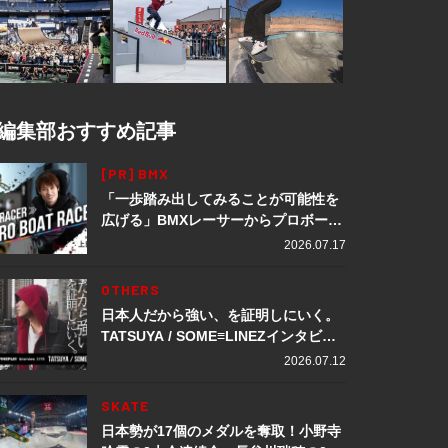
編集部おすすめ記事
[PR] BMX
「一歩踏み出してみることが可能性を
広げる」BMXレーサーからプロボート
レーサーへ転身。上田龍星が体現する
2026.07.17
挑戦の軌跡
OTHERS
日本人だから強い、を証明しにいく。
TATSUYA / SOME≡LINEZインタビュ
ー
2026.07.12
SKATE
日本勢が17個のメダルを奪取！小野寺