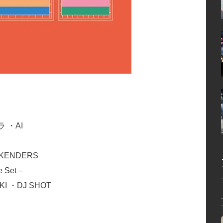
 ・AI
EKENDERS
 Set –
KI ・DJ SHOT