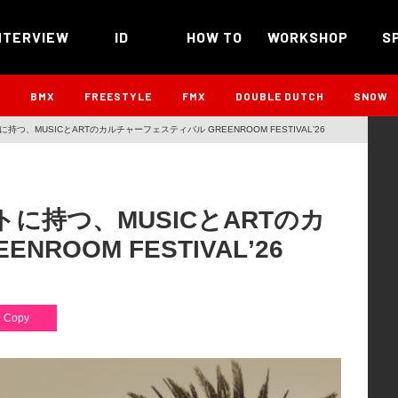
NTERVIEW
ID
HOW TO
WORKSHOP
S
B
BMX
FREESTYLE
FMX
DOUBLE DUTCH
SNOW
プトに持つ、MUSICとARTのカルチャーフェスティバル GREENROOM FESTIVALʼ26
セプトに持つ、MUSICとARTのカ
ROOM FESTIVALʼ26
Copy