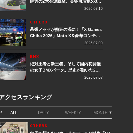
吟雲の2大会連続金、長谷川瑞穂の3メ
ダル獲得など数々の快挙をプレイバッ
2026.07.10
ク「X Games Chiba 2026」
OTHERS
幕張メッセが熱狂の渦に！「X Games
Chiba 2026」Moto X＆豪華コンテン
ツレポート
2026.07.09
BMX
絶対王者と新王者、そして国内初開催
の女子BMXパーク。歴史が動いた2日
間「X Games Chiba 2026」
2026.07.07
アクセスランキング
ALL
DAILY
WEEKLY
MONTHLY
1
OTHERS
1