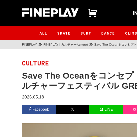
I
ALL
SKATE
SURF
DANCE
CLIM
FINEPLAY
FINEPLAY | カルチャー(culture)
Save The Oceanをコンセ
CULTURE
Save The Oceanをコン
ルチャーフェスティバル GREEN
2026.05.18
Facebook
LINE