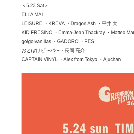
＜5.23 Sat＞
ELLA MAI
LEISURE ・KREVA ・Dragon Ash ・平井 ⼤
KID FRESINO ・Emma-Jean Thackray ・Matteo Ma
go!go!vanillas ・GADORO ・PES
おとぼけビ〜バ〜・⻑岡 亮介
CAPTAIN VINYL ・Alex from Tokyo ・Ajuchan