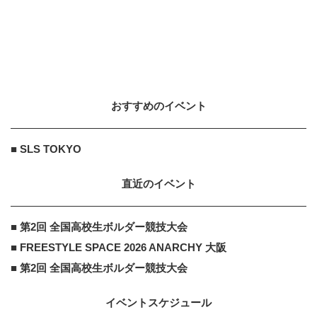
AMAZON
PR
PR
「今日の目玉商品は？」毎日変わる
Amazonタイムセールが見逃せない
おすすめのイベント
AMAZON
PR
PR
「え、こんなセールやってたの？」
■ SLS TOKYO
80％OFF以上が続々登場！Amazon
の本気が...
直近のイベント
■ 第2回 全国高校生ボルダー競技大会
■ FREESTYLE SPACE 2026 ANARCHY 大阪
■ 第2回 全国高校生ボルダー競技大会
イベントスケジュール