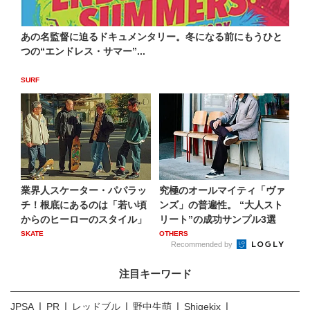
あの名監督に迫るドキュメンタリー。冬になる前にもうひと
つの“エンドレス・サマー”...
SURF
業界人スケーター・パパラッ
究極のオールマイティ「ヴァ
チ！根底にあるのは「若い頃
ンズ」の普遍性。 “大人スト
からのヒーローのスタイル」
リート”の成功サンプル3選
SKATE
OTHERS
Recommended by
注目キーワード
JPSA
PR
レッドブル
野中生萌
Shigekix