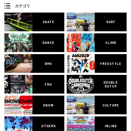
カテゴリ
SKATE
SURF
DANCE
CLIMB
BMX
FREESTYLE
DOUBLE
FMX
DUTCH
SNOW
CULTURE
OTHERS
INLINE