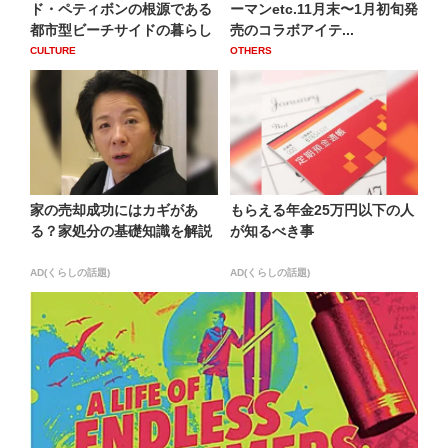
ド・ペティボンの根源である
ーマンetc.11月末〜1月初旬発
都市型ビーチサイドの暮らし
売のコラボアイテ...
CULTURE
OTHERS
家の売却成功にはカギがあ
もらえる年金25万円以下の人
る？家処分の基礎知識を解説
が知るべき事
AD(くらしの話題)
AD(くらしの話題)