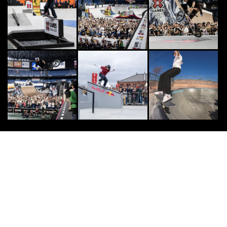
様々なカルチャーが交差する異種格
闘技戦！「FREESTYLE SPACE 20
2...
2026.8.6
SURF
8
8
第22回「SURF TOWN FESTA 202
6」開催決定 千葉県いすみ市で
全...
2026.5.20
OTHERS
9
9
羽田空港に「ニューエラの自動販売
機」出現。実際に限定キャップを買
いに行ってみた
2022.11.30
DOUBLEDUTCH
10
10
｢笑顔で戦おう｣2024年の“主人公”
REG☆STYLE・KAIが振り返る、
激...
2025.2.16