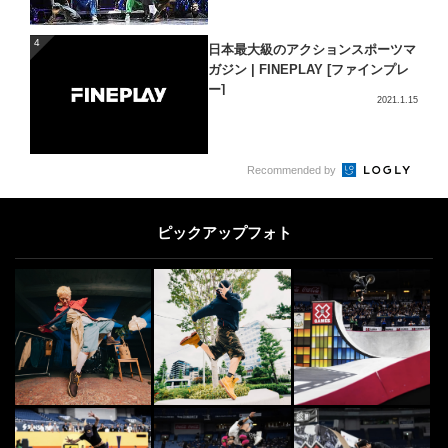
4
4
日本最大級のアクションスポーツマ
ガジン | FINEPLAY [ファインプレ
ー]
2021.1.15
5
Recommended by
[PR] DOUBLEDUTCH
5
FINEPLAY編集部がアクションスポ
ーツの魅力をDig！ 「ダブルダッ
ピックアップフォト
チ」の歴...
2020.5.25
SURF
6
6
世界のサーファーから愛された“サ
ーフィン映画”10選
2016.2.15
OTHERS
7
7