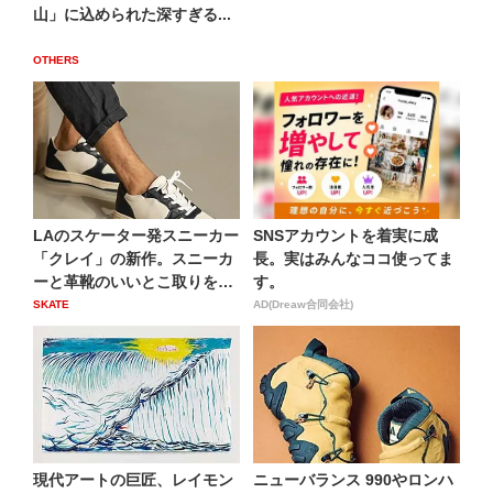
山」に込められた深すぎる...
OTHERS
LAのスケーター発スニーカー
SNSアカウントを着実に成
「クレイ」の新作。スニーカ
長。実はみんなココ使ってま
ーと革靴のいいとこ取りを
す。
し...
SKATE
AD(Dreaw合同会社)
現代アートの巨匠、レイモン
ニューバランス 990やロンハ