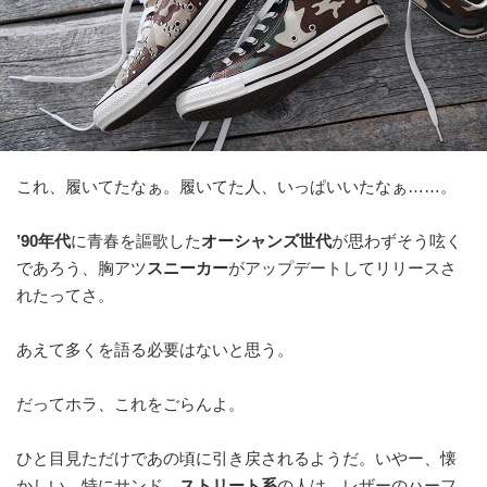
これ、履いてたなぁ。履いてた人、いっぱいいたなぁ……。
’90年代
に青春を謳歌した
オーシャンズ世代
が思わずそう呟く
であろう、胸アツ
スニーカー
がアップデートしてリリースさ
れたってさ。
あえて多くを語る必要はないと思う。
だってホラ、これをごらんよ。
ひと目見ただけであの頃に引き戻されるようだ。いやー、懐
かしい。特にサンド。
ストリート系
の人は、レザーのハーフ