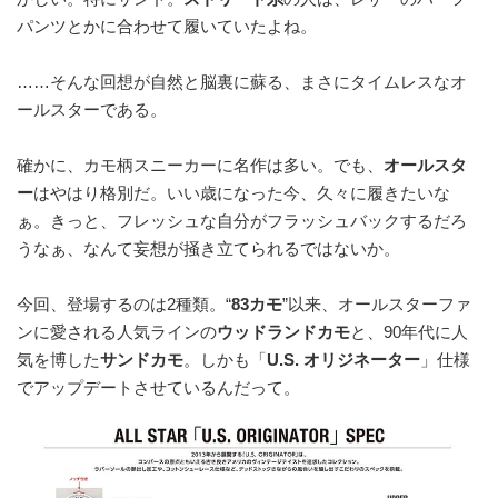
パンツとかに合わせて履いていたよね。
……そんな回想が自然と脳裏に蘇る、まさにタイムレスなオ
ールスターである。
確かに、カモ柄スニーカーに名作は多い。でも、
オールスタ
ー
はやはり格別だ。いい歳になった今、久々に履きたいな
ぁ。きっと、フレッシュな自分がフラッシュバックするだろ
うなぁ、なんて妄想が掻き立てられるではないか。
今回、登場するのは2種類。“
83カモ
”以来、オールスターファ
ンに愛される人気ラインの
ウッドランドカモ
と、90年代に人
気を博した
サンドカモ
。しかも「
U.S. オリジネーター
」仕様
でアップデートさせているんだって。