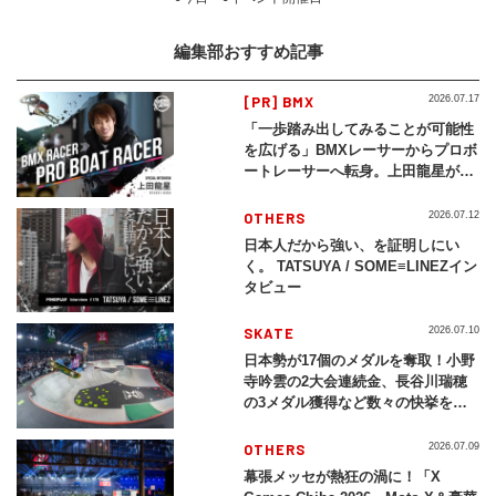
編集部おすすめ記事
[PR] BMX
2026.07.17
「一歩踏み出してみることが可能性
を広げる」BMXレーサーからプロボ
ートレーサーへ転身。上田龍星が体
現する挑戦の軌跡
OTHERS
2026.07.12
日本人だから強い、を証明しにい
く。 TATSUYA / SOME≡LINEZイン
タビュー
SKATE
2026.07.10
日本勢が17個のメダルを奪取！小野
寺吟雲の2大会連続金、長谷川瑞穂
の3メダル獲得など数々の快挙をプ
レイバック「X Games Chiba
2026」
OTHERS
2026.07.09
幕張メッセが熱狂の渦に！「X