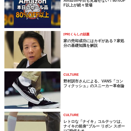
Amazon今日も見逃せない！80%OF
F以上が続々登場
[PR]くらしの話題
家の売却成功にはカギがある？家処
分の基礎知識を解説
CULTURE
野村訓市さんによる、VANS「コン
フィクッシュ」のスニーカー革命論
CULTURE
レトロな「ナイキ」コルテッツは、
ナイキの前身“ブルー リボン スポー
ツ”時代をオ...