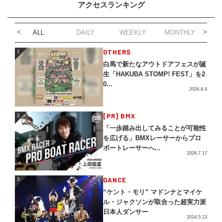
アクセスランキング
ALL
DAILY
WEEKLY
MONTHLY
1
OTHERS
1
白馬で新たなアウトドアフェスが誕
生「HAKUBA STOMP! FEST」を2
0...
2026.8.4
2
[PR] BMX
2
「一歩踏み出してみることが可能性
を広げる」BMXレーサーからプロ
ボートレーサーへ...
2026.7.17
3
DANCE
3
“ケント・モリ” マドンナとマイケ
ル・ジャクソンが取合った超実力派
日本人ダンサー
2014.5.13