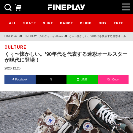
ALL
SKATE
SURF
DANCE
CLIMB
BMX
FREESTY
FINEPLAY
FINEPLAY | カルチャー(culture)
くぅ〜懐かしい。’90年代を代表する迷彩オールス
ターが現代に登場！
CULTURE
くぅ〜懐かしい。’90年代を代表する迷彩オールスター
が現代に登場！
2020.12.25
Facebook
LINE
Copy