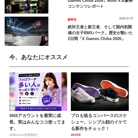
Games Chiba 2026」Moto X＆豪華
コンテンツレポート
BMX
2026.07.07
絶対王者と新王者、そして国内初開
催の女子BMXパーク。歴史が動いた
2日間「X Games Chiba 2026」
今、あなたにオススメ
SNSアカウントを着実に成
プロも唸るコンバースのスケ
長。実はみんなココ使ってま
シュー。シンプル顔のイケて
す。
る新作をチェック！
AD(Dreaw合同会社)
SKATE