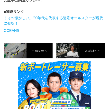
元記事は関連リンクへ↓
関連リンク
くぅ〜懐かしい。’90年代を代表する迷彩オールスターが現代
に登場！
OCEANS
< 前の記事へ
次の記事へ >