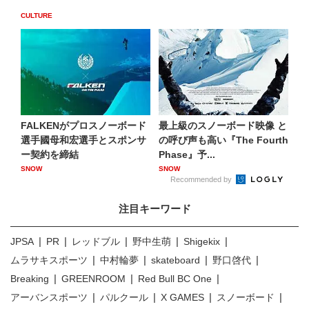
CULTURE
FALKENがプロスノーボード
最上級のスノーボード映像 と
選手國母和宏選手とスポンサ
の呼び声も高い『The Fourth
ー契約を締結
Phase』予...
SNOW
SNOW
Recommended by
注目キーワード
JPSA
PR
レッドブル
野中生萌
Shigekix
ムラサキスポーツ
中村輪夢
skateboard
野口啓代
Breaking
GREENROOM
Red Bull BC One
アーバンスポーツ
パルクール
X GAMES
スノーボード