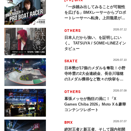
「一歩踏み出してみることが可能性
を広げる」BMXレーサーからプロボ
ートレーサーへ転身。上田龍星が体
現する挑戦の軌跡
OTHERS
2026.07.12
日本人だから強い、を証明しにい
く。 TATSUYA / SOME≡LINEZイン
タビュー
SKATE
2026.07.10
日本勢が17個のメダルを奪取！小野
寺吟雲の2大会連続金、長谷川瑞穂
の3メダル獲得など数々の快挙をプ
レイバック「X Games Chiba
2026」
OTHERS
2026.07.09
幕張メッセが熱狂の渦に！「X
Games Chiba 2026」Moto X＆豪華
コンテンツレポート
BMX
2026.07.07
絶対王者と新王者、そして国内初開