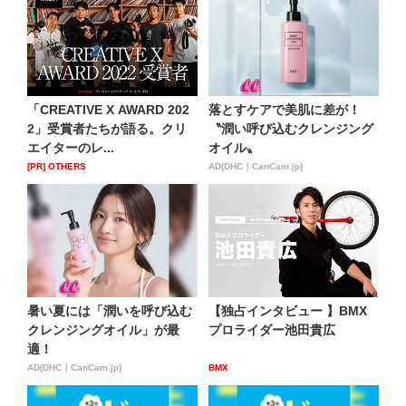
「CREATIVE X AWARD 202
落とすケアで美肌に差が！
2」受賞者たちが語る。クリ
〝潤い呼び込むクレンジング
エイターのレ...
オイル〟
[PR] OTHERS
AD(DHC｜CanCam.jp)
暑い夏には「潤いを呼び込む
【独占インタビュー 】BMX
クレンジングオイル」が最
プロライダー池田貴広
適！
AD(DHC｜CanCam.jp)
BMX