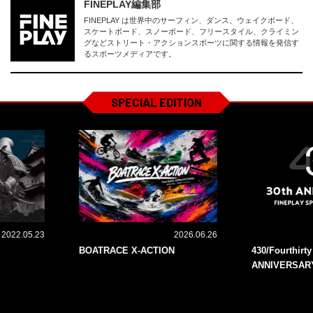
FINEPLAY編集部
FINEPLAY は世界中のサーフィン、ダンス、ウェイクボード、
スケートボード、スノーボード、フリースタイル、クライミン
グなどストリート・アクションスポーツに関する情報を発信す
るスポーツメディアです。
SPECIAL EDITION
2022.05.23
2026.06.26
BOATRACE X-ACTION
430/Fourthirt
ANNIVERSAR