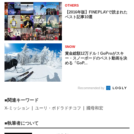
OTHERS
【2016年版】FINEPLAYで読まれた
ベスト記事10選
SNOW
賞金総額12万ドル！GoProがスキ
ー・スノーボードのベスト動画を決
める「GoP...
Recommended by
関連キーワード
X-ミッション
ユーリ・ポドラドチコフ
國母和宏
執筆者について