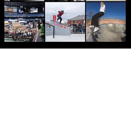
OTHERS
8
8
渋谷・代々木公園にて日本最大級の
ドローンショーやアーバンスポーツ
イベントを開催！...
2026.1.30
FREESTYLE
9
9
フリースタイルフットボールのトッ
ププレイヤー達が集結。「Eyes on
me 2...
2026.4.14
SKATE
10
10
“堀米雄斗”世界最高峰のコンテスト
を駆け抜ける次世代スケーター
2015.2.3
住友生命福祉文化財団
PR
PR
ホームレス中学生を経験した麒麟・
田村さんからのメッセージ