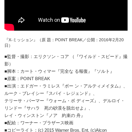
『X-ミッション』（原 題：POINT BREAK／公開：2016年2月20
日）
■監督・撮影：エリクソン・コア （『ワイルド・スピード』撮
影）
■脚本：カート・ウィマー『完全な る報復』『ソルト』
■原案：POINT BREAK
■出演：エドガー・ラミレス『ボー ン・アルティメイタム』、
ルーク・ブレイシー『スパイ・レジェンド』、
テリーサ・パーマー『ウォーム・ボ ディーズ』、デルロイ・
リンドー『サハラ 死の砂漠を脱出せよ』、
レイ・ウィンストン『ノア 約束の 舟』
■配給：ワーナー・ブラザース映画
■コピーライト：(c) 2015 Warner Bros. Ent. (c)Alcon