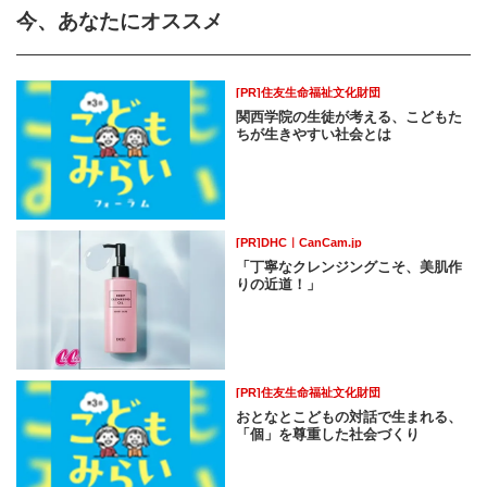
今、あなたにオススメ
[PR]住友生命福祉文化財団
関西学院の生徒が考える、こどもた
ちが生きやすい社会とは
[PR]DHC｜CanCam.jp
「丁寧なクレンジングこそ、美肌作
りの近道！」
[PR]住友生命福祉文化財団
おとなとこどもの対話で生まれる、
「個」を尊重した社会づくり