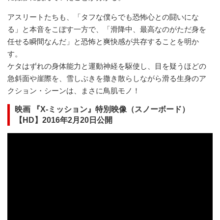
アスリートたちも、「タフな僕らでも恐怖心との闘いにな
る」と本音をこぼす一方で、「滑降中、最高なのがただ身を
任せる瞬間なんだ」と恐怖と爽快感が共存することを明か
す。
ケタはずれの身体能力と運動神経を駆使し、目を疑うほどの
急斜面や崖際を、雪しぶきを撒き散らしながら滑る生身のア
クション・シーンは、まさに鳥肌モノ！
映画 『X-ミッション』特別映像（スノーボード）
【HD】2016年2月20日公開