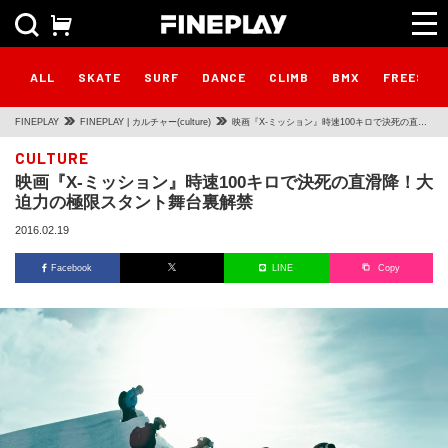
ALL
SKATE
SURF
DANCE
CLIMB
BMX
FREESTY
FINEPLAY
FINEPLAY | カルチャー(culture)
映画『X-ミッション』時速100キロで決死の直滑
降！大迫力の極限スタント舞台裏解禁
CULTURE
映画『X-ミッション』時速100キロで決死の直滑降！大
迫力の極限スタント舞台裏解禁
2016.02.19
Facebook
LINE
Copy