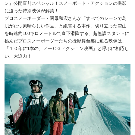
ン』公開直前スペシャル！スノーボード・アクションの撮影
に迫った特別映像が解禁！
プロスノーボーダー・國母和宏さんが「すべてのシーンで鳥
肌がたつ素晴らしい作品」と絶賛する本作。切り立った雪山
を時速約100キロメートルで直下滑降する、超無謀スタントに
挑んだプロスノーボーダーたちの撮影舞台裏に迫る映像は、
「１０年に1本の、ノーＣＧアクション映画」と呼ぶに相応し
い、大迫力！