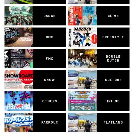
DANCE
CLIMB
BMX
FREESTYLE
DOUBLE
FMX
DUTCH
SNOW
CULTURE
OTHERS
INLINE
PARKOUR
FLATLAND