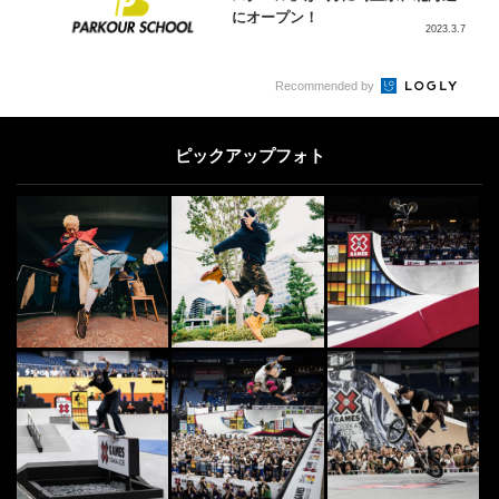
にオープン！
2023.3.7
5
Recommended by
SURF
5
“アナスタシア・アシュリー”美女サ
ーファーの悩殺ウォームアップ！
ピックアップフォト
2015.2.23
[PR] FREESTYLE
6
6
フリースタイルフットボールの
「今」を歴史に刻み、シーンの未来
を描く2人のプロフェ...
2026.5.25
PARK
7
7
「みんなから憧れられるBMXライ
ダーになりたい」弱冠15歳のBMX
エリートライダ...
2023.3.17