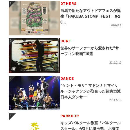
1
OTHERS
1
白馬で新たなアウトドアフェスが誕
生「HAKUBA STOMP! FEST」を2
0...
2026.8.4
2
SURF
2
世界のサーファーから愛された“サ
ーフィン映画”10選
2016.2.15
3
DANCE
3
“ケント・モリ” マドンナとマイケ
ル・ジャクソンが取合った超実力派
日本人ダンサー
2014.5.13
4
PARKOUR
4
キッズパルクール教室「パルクール
スクール」が3月に埼玉県、北海道