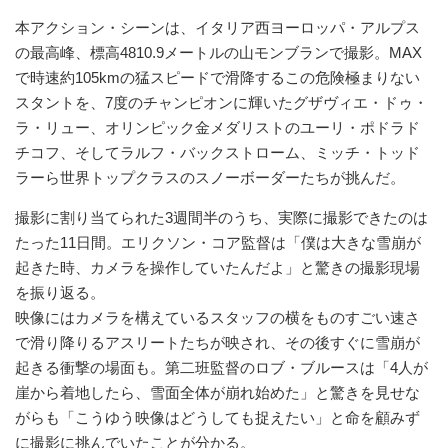
本アクション・シーンは、イタリア西ヨーロッパ・アルプス
の最高峰、標高4810.9メートルの山モンブランで撮影。MAX
で時速約105kmの猛スピードで滑降するこの危険極まりない
スタントを、7度のチャンピオンに輝いたグザヴィエ・ドゥ・
ラ・リュー、オリンピック金メダリストのユーリ・ポドラド
チコフ、そしてラルフ・バックストローム、ミッチ・トッド
ラーら世界トップクラスのスノーボーダーたちが挑んだ。
撮影に割り当てられた3週間半のうち、実際に撮影できたのは
たった11日間。エリクソン・コア監督は「僕は大きな雪崩が
起きた時、カメラを操作していたんだよ」と驚きの撮影現場
を振り返る。
映像にはカメラを構えているスタッフの横をものすごい速さ
で滑り降りるアスリートたちが映され、その後すぐに雪崩が
起きる衝撃の場面も。第二班監督のロブ・ブルースは「4人が
崖から着地したら、雪面全体が崩れ始めた」と驚きを見せな
がらも「こうゆう映像はどうしても捉えたい」と命を顧みず
に撮影に挑んでいたことが分かる。