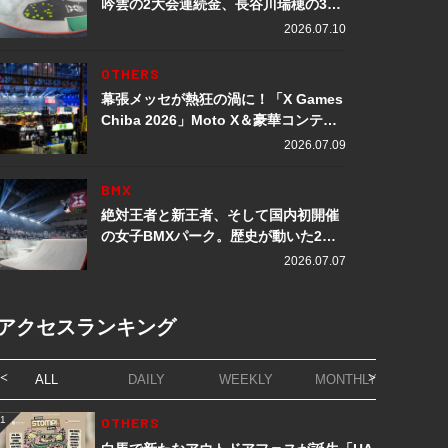
吟雲の2大会連続金、長谷川瑞穂の3メ
ダル獲得など数々の快挙をプレイバッ
2026.07.10
ク「X Games Chiba 2026」
OTHERS
幕張メッセが熱狂の渦に！「X Games
Chiba 2026」Moto X＆豪華コンテン
ツレポート
2026.07.09
BMX
絶対王者と新王者、そして国内初開催
の女子BMXパーク。歴史が動いた2日
間「X Games Chiba 2026」
2026.07.07
アクセスランキング
ALL
DAILY
WEEKLY
MONTHLY
1
OTHERS
1