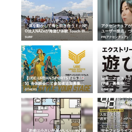
「体を動かして海と向き合う！」NP
アクセンチュアが
O法人NAZeが海遊び体験 Touch th
ユーザー接点」づ
e...
SURF
PR(アクセンチュア)
【UBE URBAN SPORTS FES 202
日産、エクストリ
5】各体験会にて参加者追加募集...
び場」募集中！
OTHERS
OTHERS
「老後は小さい平屋がいい」その理
サーフィンライフ