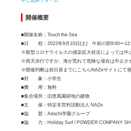
申し込みフォーム
開催概要
■開催名称：​Touch the Sea
■日 程：2022年9月10日(土) 午前の部9:00〜12:0
※新型コロナウイルスの感染拡大状況によっては中
※雨天決行ですが、海が荒れて危険な場合は中止さ
※開催判断は前日昼までにこちらNAZeサイトにて
■対 象：小学生
■費 用：無料
■集合場所：旧恵風園跡地の建物
■主 催：特定非営利活動法人 NAZe
■協 賛：Adachi学園グループ
■協 力：Holiday Surf / POWDER COMPANY S