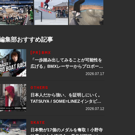
編集部おすすめ記事
[PR] BMX
「一歩踏み出してみることが可能性を
広げる」BMXレーサーからプロボート
レーサーへ転身。上田龍星が体現する
2026.07.17
挑戦の軌跡
OTHERS
日本人だから強い、を証明しにいく。
TATSUYA / SOME≡LINEZインタビュ
ー
2026.07.12
SKATE
日本勢が17個のメダルを奪取！小野寺