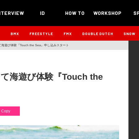
NTERVIEW
ID
HOW TO
WORKSHOP
S
B
BMX
FREESTYLE
FMX
DOUBLE DUTCH
SNOW
海遊び体験『Touch the Sea』申し込みスタート
て海遊び体験『Touch the
Copy