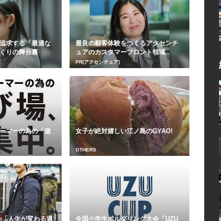
追求する「最適な
最良の顧客体験をつくるアクセンチ
くりの舞台裏
ュアのカスタマーフロント領域
PR(アクセンチュア)
ーマーの為の「遊
女子が絶対嬉しい江ノ島のGYAO!
OTHERS
 「人生が変わる週
全国小学生ボルダリング大会「UZU