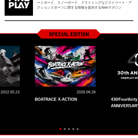
ートボード、スノーボード、クライミングなどストリート・ア
クションスポーツに関する情報を提供するWebマガジン
SPECIAL EDITION
2022.05.23
2026.06.26
BOATRACE X-ACTION
430/Fourthirt
ANNIVERSAR