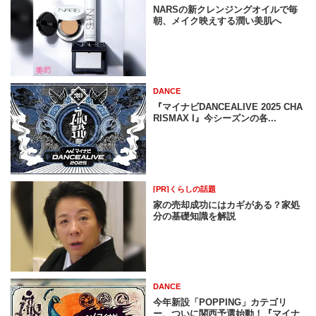
NARSの新クレンジングオイルで毎
朝、メイク映えする潤い美肌へ
DANCE
『マイナビDANCEALIVE 2025 CHA
RISMAX I』今シーズンの各...
[PR]くらしの話題
家の売却成功にはカギがある？家処
分の基礎知識を解説
DANCE
今年新設「POPPING」カテゴリ
ー、ついに関西予選始動！『マイナ