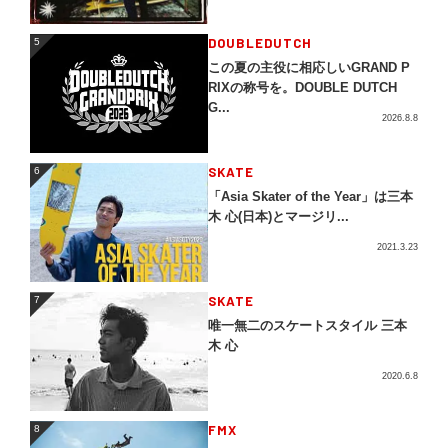
5
DOUBLEDUTCH
5
この夏の主役に相応しいGRAND P
RIXの称号を。DOUBLE DUTCH
G...
2026.8.8
SKATE
6
6
「Asia Skater of the Year」は三本
木 心(日本)とマージリ...
2021.3.23
SKATE
7
7
唯一無二のスケートスタイル 三本
木 心
2020.6.8
FMX
8
8