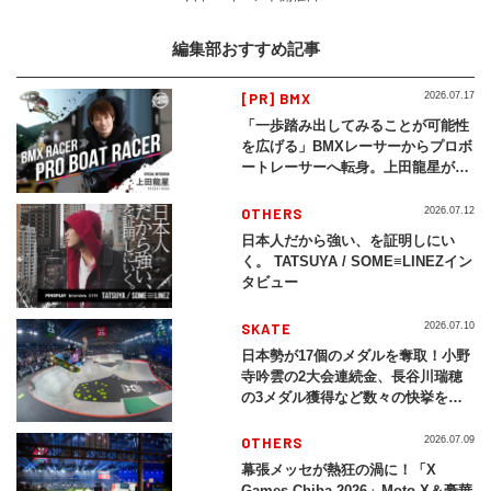
編集部おすすめ記事
[PR] BMX
2026.07.17
「一歩踏み出してみることが可能性
を広げる」BMXレーサーからプロボ
ートレーサーへ転身。上田龍星が体
現する挑戦の軌跡
OTHERS
2026.07.12
日本人だから強い、を証明しにい
く。 TATSUYA / SOME≡LINEZイン
タビュー
SKATE
2026.07.10
日本勢が17個のメダルを奪取！小野
寺吟雲の2大会連続金、長谷川瑞穂
の3メダル獲得など数々の快挙をプ
レイバック「X Games Chiba
2026」
OTHERS
2026.07.09
幕張メッセが熱狂の渦に！「X
Games Chiba 2026」Moto X＆豪華