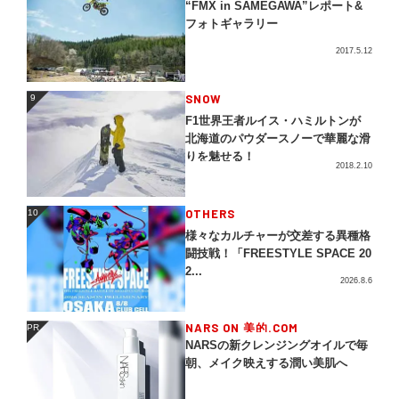
“FMX in SAMEGAWA”レポート&
フォトギャラリー
2017.5.12
SNOW
9
9
F1世界王者ルイス・ハミルトンが
北海道のパウダースノーで華麗な滑
りを魅せる！
2018.2.10
OTHERS
10
10
様々なカルチャーが交差する異種格
闘技戦！「FREESTYLE SPACE 20
2...
2026.8.6
NARS ON 美的.COM
PR
PR
NARSの新クレンジングオイルで毎
朝、メイク映えする潤い美肌へ