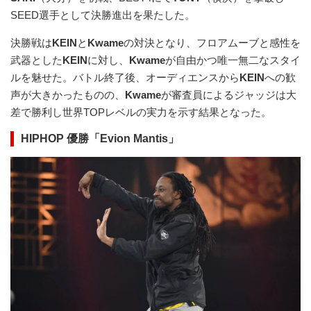
SEED選手として決勝進出を果たした。
決勝戦は
KEIN
と
Kwame
の対決となり、フロアムーブと感性を
武器とした
KEIN
に対し、
Kwame
が自由かつ唯一無二なスタイ
ルを魅せた。バトル終了後、オーディエンスから
KEIN
への歓
声が大きかったものの、
Kwame
が審査員によるジャッジは大
差で勝利し世界TOPレベルの実力を示す結果となった。
HIPHOP 優勝「Evion Mantis」