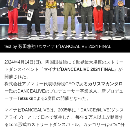
text by 薮田悠翔 / ©マイナビDANCEALIVE 2024 FINAL
2024年4月14日(日)、両国国技館にて世界最大規模のストリー
トダンスイベント『
マイナビDANCEALIVE 2024 FINAL
』が
開催された。
株式会社アノマリー代表取締役CEOである
カリスマカンタロ
ー
氏のDANCEALIVEのプロデューサー卒業以来、新プロデュ
ーサー
Tatsuki
による2度目の開催となった。
マイナビDANCEALIVEは、2005年に「DANCE@LIVE(ダンス
アライブ)」として日本で誕生した、毎年１万人以上が動員す
る1on1形式のストリートダンスバトル。カテゴリーは6つに分