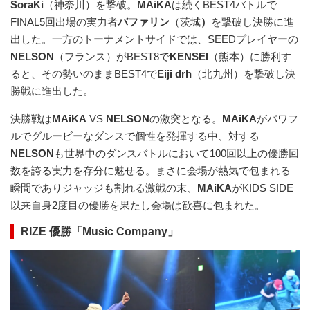
SoraKi
（神奈川）を撃破。
MAiKA
は続くBEST4バトルで
FINAL5回出場の実力者
バファリン
（茨城
）
を撃破し決勝に進
出した。一方のトーナメントサイドでは、SEEDプレイヤーの
NELSON
（フランス）がBEST8で
KENSEI
（熊本）に勝利す
ると、その勢いのままBEST4で
Eiji drh
（北九州）を撃破し決
勝戦に進出した。
決勝戦は
MAiKA
VS
NELSON
の激突となる。
MAiKA
がパワフ
ルでグルービーなダンスで個性を発揮する中、対する
NELSON
も世界中のダンスバトルにおいて100回以上の優勝回
数を誇る実力を存分に魅せる。まさに会場が熱気で包まれる
瞬間でありジャッジも割れる激戦の末、
MAiKA
がKIDS SIDE
以来自身2度目の優勝を果たし会場は歓喜に包まれた。
RIZE 優勝「Music Company」