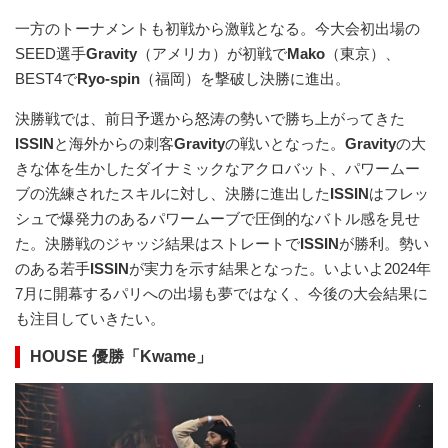
一方のトーナメントも初戦から激戦となる。今大会初出場の
SEED選手
Gravity
（アメリカ）が初戦で
Mako
（東京）、
BEST4で
Ryo-spin
（福岡）を撃破し決勝に進出。
決勝戦では、前日予選から怒涛の勢いで勝ち上がってきた
ISSIN
と海外からの刺客
Gravity
の戦いとなった。
Gravity
の大
きな体を生かしたダイナミックなアクロバット、パワームー
ブの洗練されたスキルに対し、決勝に進出した
ISSIN
はフレッ
シュで爆発力のあるパワームーブで圧倒的なバトル感を見せ
た。決勝戦のジャッジ結果はストレートで
ISSIN
が勝利。勢い
のある若手
ISSIN
が実力を示す結果となった。いよいよ2024年
7月に開幕するパリへの出場も夢ではなく、今後の大会結果に
も注目していきたい。
HOUSE 優勝「Kwame」