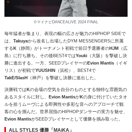
©マイナビDANCEALIVE 2024 FINAL
毎年猛者が集まり、表現の幅の広さが魅力のHIPHOP SIDEで
は、
Takuya
から改名し出場したDYM MESSENGERSに所属
する
K
（静岡）がトーナメント初戦で前日予選勝者の
HJM
（広
島）に打ち勝ち、その後BEST4では
Youki
（大阪）を撃破し決
勝に進出する。一方、SEEDプレイヤーの
Evion Mantis
（イギ
リス）が初戦で
YUUSHIN
（浜松）、BEST4で
TakE/SlasH
（神戸）を撃破し決勝に進出した。
決勝戦では
K
の会場の空気を自分のものとする独特な雰囲気の
あるスタイルに対し、
Evion Mantis
が
K
の身に付けていたタオ
ルを拾うムーヴによる即興性や多彩な音へのアプローチで観
客の心を掴んだ。世界屈指のHIPHOPダンサーの実力を魅せ、
Evion Mantis
がSEEDプレイヤーとして優勝を掴み取った。
ALL STYLES 優勝「MAiKA」