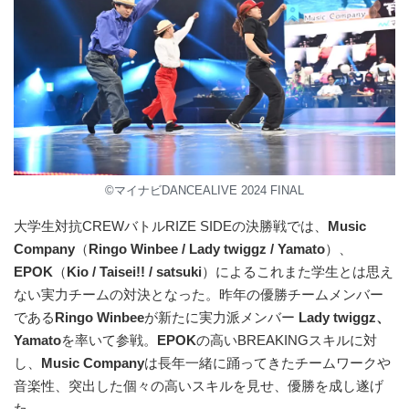
©マイナビDANCEALIVE 2024 FINAL
大学生対抗CREWバトルRIZE SIDEの決勝戦では、
Music
Company
（
Ringo Winbee / Lady twiggz / Yamato
）、
EPOK
（
Kio / Taisei!! / satsuki
）によるこれまた学生とは思え
ない実力チームの対決となった。昨年の優勝チームメンバー
である
Ringo Winbee
が新たに実力派メンバー
Lady twiggz、
Yamato
を率いて参戦。
EPOK
の高いBREAKINGスキルに対
し、
Music Company
は長年一緒に踊ってきたチームワークや
音楽性、突出した個々の高いスキルを見せ、優勝を成し遂げ
た。