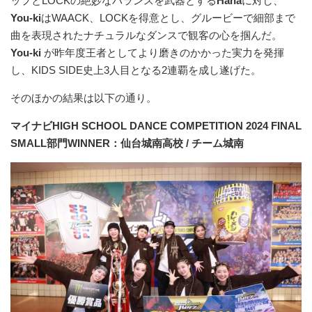
ップとLOCKの絶妙なバランスを武器とする
Hana
に対し、
You-ki
はWAACK、LOCKを得意とし、グルービーで細部まで
曲を表現されたナチュラルなダンスで観客の心を掴んだ。
You-ki
が昨年度王者としてより磨きのかかった実力を発揮
し、KIDS SIDE史上3人目となる2連覇を成し遂げた。
そのほかの結果は以下の通り。
マイナビHIGH SCHOOL DANCE COMPETITION 2024 FINAL
SMALL部門WINNER：仙台城南高校 / チーム城南