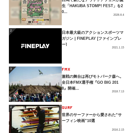
生「HAKUBA STOMP! FEST」を2
0...
2026.8.4
2
2
日本最大級のアクションスポーツマ
ガジン | FINEPLAY [ファインプレ
ー]
2021.1.15
3
FMX
3
激戦の舞台は再びモトパーク森へ。
全日本FMX選手権『GO BIG 201
8』開催...
2018.7.13
4
SURF
4
世界のサーファーから愛された“サ
ーフィン映画”10選
2016.2.15