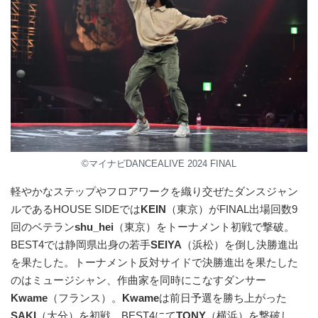
©マイナビDANCEALIVE 2024 FINAL
軽やかなステップやフロアワークを織り交ぜたダンスジャン
ルであるHOUSE SIDEでは
KEIN
（東京）がFINAL出場回数9
回のベテラン
shu_hei
（東京）をトーナメント初戦で撃破。
BEST4では静岡県出身の若手
SEIYA
（浜松）を倒し決勝進出
を果たした。トーナメント反対サイドで決勝進出を果たした
のはミュージシャン、作曲家を同時にこなすダンサー
Kwame
（フランス）。
Kwame
は前日予選を勝ち上がった
SAKI
（大分）を初戦、BEST4にて
TONY
（横浜）を撃破し