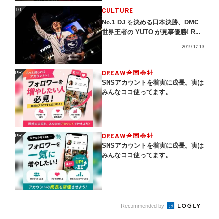
CULTURE
10
10
No.1 DJ を決める日本決勝、DMC
世界王者の YUTO が見事優勝! R...
2019.12.13
DREAW合同会社
PR
PR
SNSアカウントを着実に成長。実は
みんなココ使ってます。
DREAW合同会社
PR
PR
SNSアカウントを着実に成長。実は
みんなココ使ってます。
Recommended by