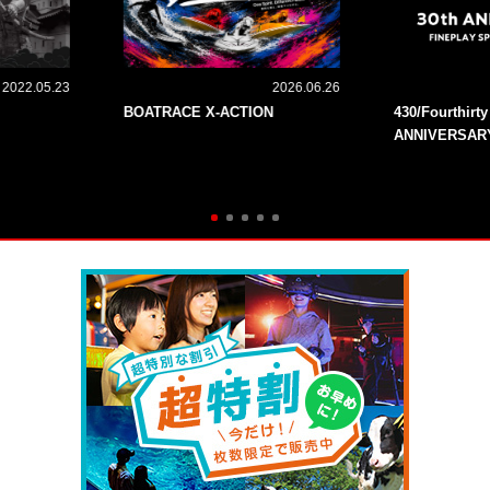
2022.05.23
2026.06.26
BOATRACE X-ACTION
430/Fourthirt
ANNIVERSAR