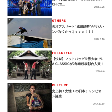
CH CO...
2026.3.26
OTHERS
7
7
天才アスリート“成田緑夢”がマジハ
ンパなくかっけぇぇぇ！！！
2014.8.16
FREESTYLE
8
8
【快挙】フットバッグ世界大会でL
A CLASSICが2年連続表彰台入賞！
2020.8.6
CULTURE
9
9
史上初！女性DJの日本チャンピオ
ン誕生
2017.10.15