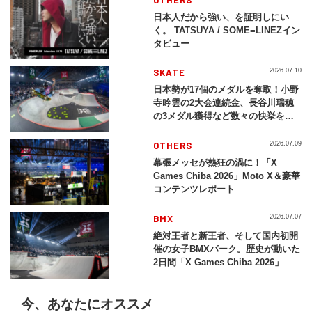
日本人だから強い、を証明しにい
く。 TATSUYA / SOME≡LINEZイン
タビュー
SKATE
2026.07.10
日本勢が17個のメダルを奪取！小野
寺吟雲の2大会連続金、長谷川瑞穂
の3メダル獲得など数々の快挙をプ
レイバック「X Games Chiba
2026」
OTHERS
2026.07.09
幕張メッセが熱狂の渦に！「X
Games Chiba 2026」Moto X＆豪華
コンテンツレポート
BMX
2026.07.07
絶対王者と新王者、そして国内初開
催の女子BMXパーク。歴史が動いた
2日間「X Games Chiba 2026」
今、あなたにオススメ