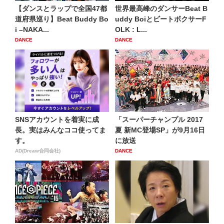
【ダンスとラップで全国47都
世界最高峰のダンサーBeat B
道府県巡り】Beat Buddy Bo
uddy BoiとビートボクサーF
i –NAKA...
OLK : L...
DANCE
DANCE
SNSアカウントを着実に成
「スーパーチャンプル 2017
長。実はみんなココ使ってま
夏 新MC登場SP」が9月16日
す。
に放送
AD(Dreaw合同会社)
DANCE