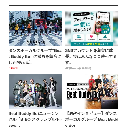
ダンスボーカルグループ“Bea
SNSアカウントを着実に成
t Buddy Boi”の渋谷を舞台に
長。実はみんなココ使ってま
したMVが話...
す。
DANCE
AD(Dreaw合同会社)
Beat Buddy Boiニューシン
【独占インタビュー】ダンス
グル「B-BOIスクランブル/Fir
ボーカルグループ Beat Budd
ewo...
y Boi