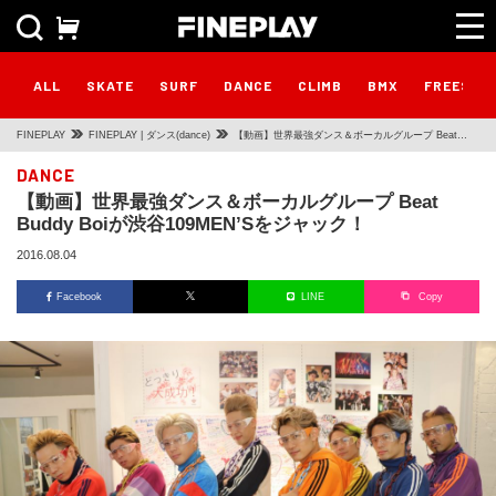
ALL
SKATE
SURF
DANCE
CLIMB
BMX
FREESTY
FINEPLAY
FINEPLAY | ダンス(dance)
【動画】世界最強ダンス＆ボーカルグループ Beat
Buddy Boiが渋谷109MEN’Sをジャック！
DANCE
【動画】世界最強ダンス＆ボーカルグループ Beat
Buddy Boiが渋谷109MEN’Sをジャック！
2016.08.04
Facebook
LINE
Copy