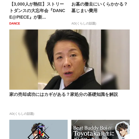
​【3,000人が熱狂】ストリー
お墓の撤去にいくらかかる？
トダンスの大忘年会『DANC
墓じまい費用
E@PIECE』が新...
DANCE
AD(くらしの話題)
家の売却成功にはカギがある？家処分の基礎知識を解説
AD(くらしの話題)