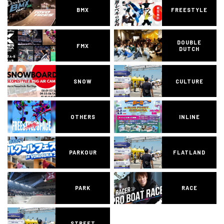
BMX
FREESTYLE
DOUBLE
FMX
DUTCH
SNOW
CULTURE
OTHERS
INLINE
PARKOUR
FLATLAND
PARK
RACE
STREET