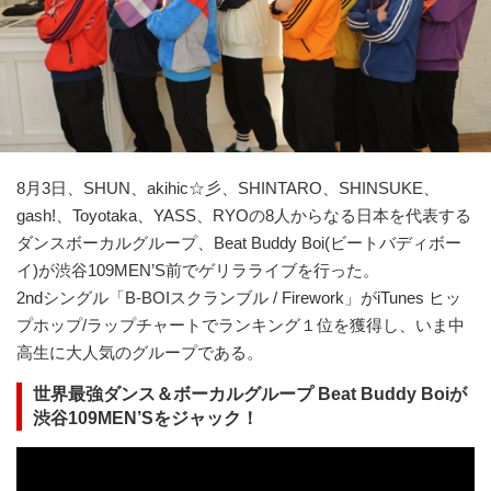
8月3日、SHUN、akihic☆彡、SHINTARO、SHINSUKE、
gash!、Toyotaka、YASS、RYOの8人からなる日本を代表する
ダンスボーカルグループ、Beat Buddy Boi(ビートバディボー
イ)が渋谷109MEN’S前でゲリラライブを行った。
2ndシングル「B-BOIスクランブル / Firework」がiTunes ヒッ
プホップ/ラップチャートでランキング１位を獲得し、いま中
高生に大人気のグループである。
世界最強ダンス＆ボーカルグループ Beat Buddy Boiが
渋谷109MEN’Sをジャック！