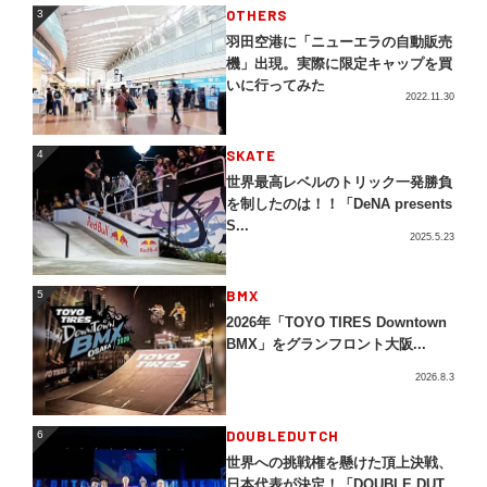
3
OTHERS
3
羽田空港に「ニューエラの自動販売
機」出現。実際に限定キャップを買
いに行ってみた
2022.11.30
4
SKATE
4
世界最高レベルのトリック一発勝負
を制したのは！！「DeNA presents
S...
2025.5.23
5
BMX
5
2026年「TOYO TIRES Downtown
BMX」をグランフロント大阪...
2026.8.3
DOUBLEDUTCH
6
6
世界への挑戦権を懸けた頂上決戦、
日本代表が決定！「DOUBLE DUT