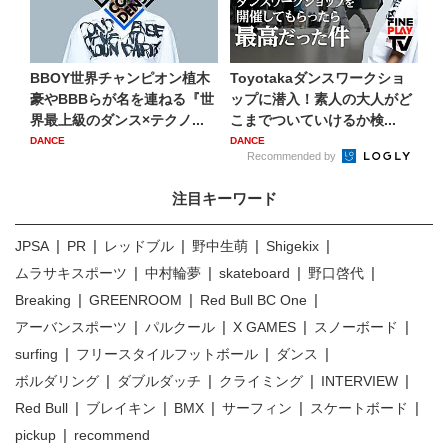
BBOY世界チャンピオン植木
Toyotakaダンスワークショ
豪やBBBらが名を連ねる『世
ップに潜入！素人の大人がど
界最上級のダンス×テクノ...
こまでついていけるか検...
DANCE
DANCE
Recommended by
注目キーワード
JPSA
PR
レッドブル
野中生萌
Shigekix
ムラサキスポーツ
中村輪夢
skateboard
野口啓代
Breaking
GREENROOM
Red Bull BC One
アーバンスポーツ
パルクール
X GAMES
スノーボード
surfing
フリースタイルフットボール
ダンス
ボルダリング
ダブルダッチ
クライミング
INTERVIEW
Red Bull
ブレイキン
BMX
サーフィン
スケートボード
pickup
recommend