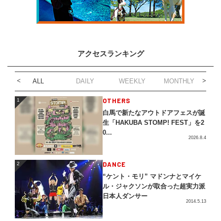
アクセスランキング
ALL
DAILY
WEEKLY
MONTHLY
1
OTHERS
1
白馬で新たなアウトドアフェスが誕
生「HAKUBA STOMP! FEST」を2
0...
2026.8.4
2
DANCE
2
“ケント・モリ” マドンナとマイケ
ル・ジャクソンが取合った超実力派
日本人ダンサー
2014.5.13