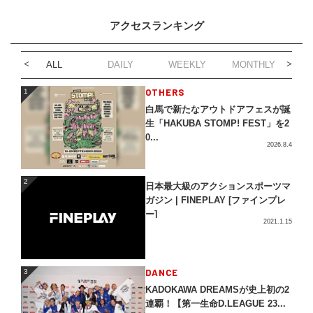
アクセスランキング
ALL
DAILY
WEEKLY
MONTHLY
1
OTHERS
1
白馬で新たなアウトドアフェスが誕
生「HAKUBA STOMP! FEST」を2
0...
2026.8.4
2
2
日本最大級のアクションスポーツマ
ガジン | FINEPLAY [ファインプレ
ー]
2021.1.15
3
DANCE
3
KADOKAWA DREAMSが史上初の2
連覇！【第一生命D.LEAGUE 23...