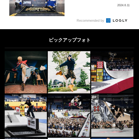
2024.6.11
4
Recommended by
[PR] BMX
4
「一歩踏み出してみることが可能性
を広げる」BMXレーサーからプロ
ピックアップフォト
ボートレーサーへ...
2026.7.17
5
OTHERS
5
U-15の頂上決戦を制したのはスケー
ト・佐々木音憧、ブレイキン・BB
OY HAL...
2019.9.25
[PR] SKATE
6
6
スケートボードを始めよう！ 初心
者向け定番おすすめブランドコンプ
リート6選
2019.10.26