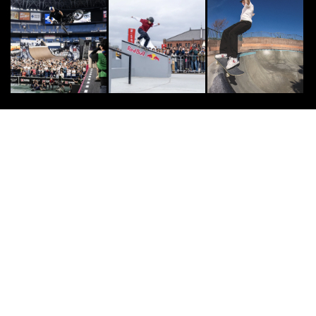
CLIMB
7
7
GoProがとらえたロッククライマー
が落下する瞬間
2014.6.10
SURF
8
8
世界のサーファーから愛された“サ
ーフィン映画”10選
2016.2.15
OTHERS
9
9
SOCIAL INNOVATION WEEK 2021
‐FINEPLAYが厳選す...
2021.11.1
SURF
10
10
プロサーファー・牛越峰統さんに聞
く「50歳、サーフィンとの向き合い