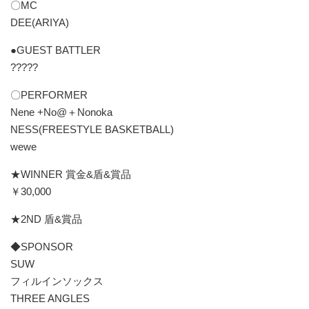
〇MC
DEE(ARIYA)
●GUEST BATTLER
?????
〇PERFORMER
Nene +No@＋Nonoka
NESS(FREESTYLE BASKETBALL)
wewe
★WINNER 賞金&盾&賞品
￥30,000
★2ND 盾&賞品
◆SPONSOR
SUW
フィルインソックス
THREE ANGLES