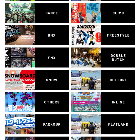
DANCE
CLIMB
BMX
FREESTYLE
DOUBLE
FMX
DUTCH
SNOW
CULTURE
OTHERS
INLINE
PARKOUR
FLATLAND