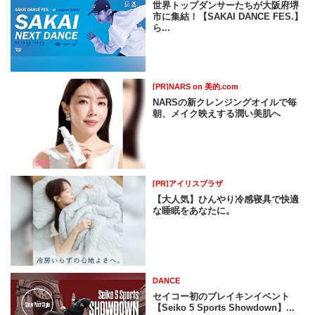
世界トップダンサーたちが大阪府堺
市に集結！【SAKAI DANCE FES.】
ら...
[PR]NARS on 美的.com
NARSの新クレンジングオイルで毎
朝、メイク映えする潤い美肌へ
[PR]アイリスプラザ
【大人気】ひんやり冷感寝具で快適
な睡眠をあなたに。
DANCE
セイコー初のブレイキンイベント
【Seiko 5 Sports Showdown】...