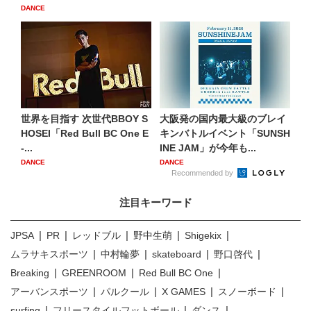
DANCE
世界を目指す 次世代BBOY S
大阪発の国内最大級のブレイ
HOSEI「Red Bull BC One E
キンバトルイベント「SUNSH
-...
INE JAM」が今年も...
DANCE
DANCE
Recommended by
注目キーワード
JPSA
PR
レッドブル
野中生萌
Shigekix
ムラサキスポーツ
中村輪夢
skateboard
野口啓代
Breaking
GREENROOM
Red Bull BC One
アーバンスポーツ
パルクール
X GAMES
スノーボード
surfing
フリースタイルフットボール
ダンス