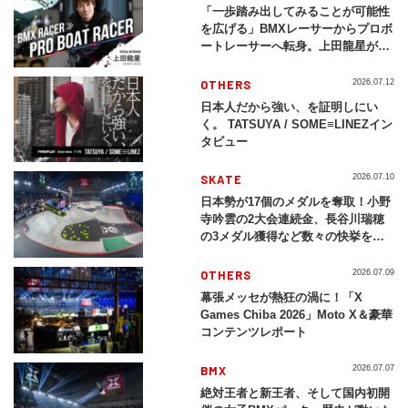
「一歩踏み出してみることが可能性
を広げる」BMXレーサーからプロボ
ートレーサーへ転身。上田龍星が体
現する挑戦の軌跡
OTHERS
2026.07.12
日本人だから強い、を証明しにい
く。 TATSUYA / SOME≡LINEZイン
タビュー
SKATE
2026.07.10
日本勢が17個のメダルを奪取！小野
寺吟雲の2大会連続金、長谷川瑞穂
の3メダル獲得など数々の快挙をプ
レイバック「X Games Chiba
2026」
OTHERS
2026.07.09
幕張メッセが熱狂の渦に！「X
Games Chiba 2026」Moto X＆豪華
コンテンツレポート
BMX
2026.07.07
絶対王者と新王者、そして国内初開