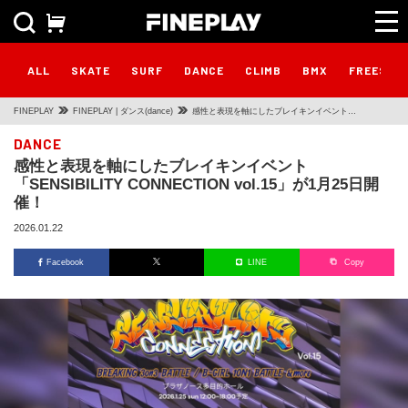
ALL
SKATE
SURF
DANCE
CLIMB
BMX
FREESTY
FINEPLAY
FINEPLAY | ダンス(dance)
感性と表現を軸にしたブレイキンイベント
「SENSIBILITY CONNECTION vol.15」が1月25日開
DANCE
感性と表現を軸にしたブレイキンイベント
催！
「SENSIBILITY CONNECTION vol.15」が1月25日開
催！
2026.01.22
Facebook
LINE
Copy