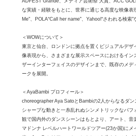
ADFEST Grande、メディア芸術祭 大賞、ACC
な実績・経験をもとに、世界に通じる高度な映像表現を発信
Me”、POLA“Call her name”、Yahoo!“さわれる検索
＜WOWについて＞
東京と仙台、ロンドンに拠点を置くビジュアルデザイ
像表現から、さまざまな展示スペースにおけるイン
ザーインターフェイスのデザインまで、既存のメデ
ークを展開。
＜AyaBambi プロフィール＞
choreographer Aya SatoとBambiの2人からな
シャープな動きと一糸乱れぬシンメトリックなパフ
観で国内外のダンスシーンはもとより、アート、音
マドンナ レベルハートワールドツアー(23か国)にメイ