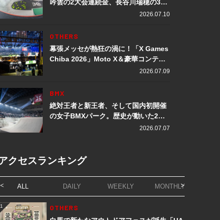
吟雲の2大会連続金、長谷川瑞穂の3メ
ダル獲得など数々の快挙をプレイバッ
2026.07.10
ク「X Games Chiba 2026」
OTHERS
幕張メッセが熱狂の渦に！「X Games
Chiba 2026」Moto X＆豪華コンテン
ツレポート
2026.07.09
BMX
絶対王者と新王者、そして国内初開催
の女子BMXパーク。歴史が動いた2日
間「X Games Chiba 2026」
2026.07.07
アクセスランキング
ALL
DAILY
WEEKLY
MONTHLY
1
OTHERS
1