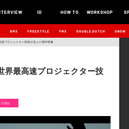
NTERVIEW
ID
HOW TO
WORKSHOP
S
B
BMX
FREESTYLE
FMX
DOUBLE DUTCH
SNOW
界最高速プロジェクター技術が生んだ傑作映像
iと世界最高速プロジェクター技
Copy