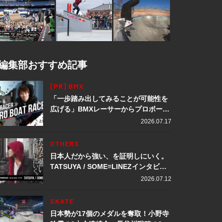
編集部おすすめ記事
[PR] BMX
「一歩踏み出してみることが可能性を
広げる」BMXレーサーからプロボート
レーサーへ転身。上田龍星が体現する
2026.07.17
挑戦の軌跡
OTHERS
日本人だから強い、を証明しにいく。
TATSUYA / SOME≡LINEZインタビュ
ー
2026.07.12
SKATE
日本勢が17個のメダルを奪取！小野寺