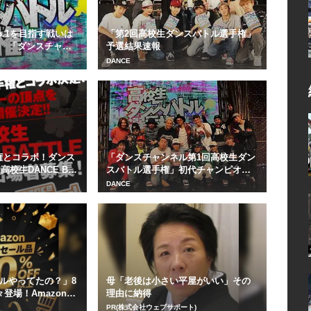
.1を目指す戦いは
「第2回高校生ダンスバトル選手権」
 「ダンスチャン
予選結果速報
DANCE
手権とコラボ！ダンス
「ダンスチャンネル第1回高校生ダン
高校生DANCE BA
スバトル選手権」初代チャンピオン
はTAKUMI...
DANCE
ルやってたの？」8
母「老後は小さい平屋がいい」その
々登場！Amazonの
理由に納得
PR(株式会社ウェブサポート)