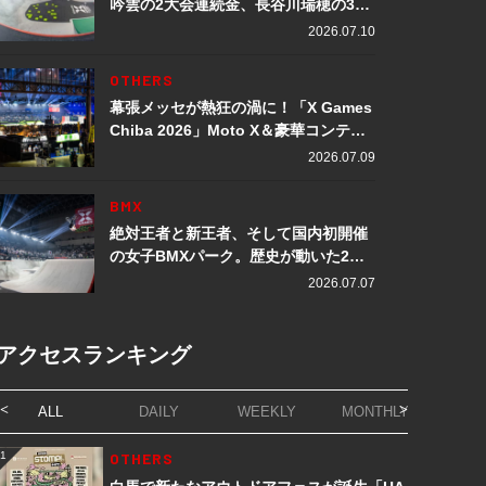
吟雲の2大会連続金、長谷川瑞穂の3メ
ダル獲得など数々の快挙をプレイバッ
2026.07.10
ク「X Games Chiba 2026」
OTHERS
幕張メッセが熱狂の渦に！「X Games
Chiba 2026」Moto X＆豪華コンテン
ツレポート
2026.07.09
BMX
絶対王者と新王者、そして国内初開催
の女子BMXパーク。歴史が動いた2日
間「X Games Chiba 2026」
2026.07.07
アクセスランキング
ALL
DAILY
WEEKLY
MONTHLY
1
OTHERS
1