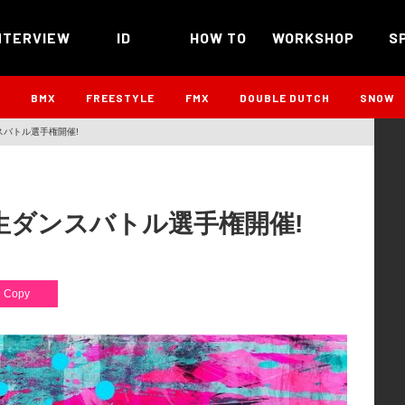
NTERVIEW
ID
HOW TO
WORKSHOP
S
B
BMX
FREESTYLE
FMX
DOUBLE DUTCH
SNOW
スバトル選手権開催!
生ダンスバトル選手権開催!
Copy