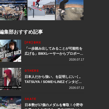
編集部おすすめ記事
[PR] BMX
「一歩踏み出してみることが可能性を
広げる」BMXレーサーからプロボート
レーサーへ転身。上田龍星が体現する
2026.07.17
挑戦の軌跡
OTHERS
日本人だから強い、を証明しにいく。
TATSUYA / SOME≡LINEZインタビュ
ー
2026.07.12
SKATE
日本勢が17個のメダルを奪取！小野寺