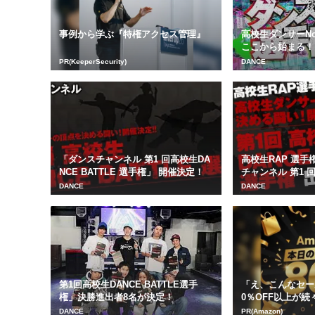
事例から学ぶ『特権アクセス管理』
高校生ダンサーNo
ここから始まる！
ネル 第3回...
PR(KeeperSecurity)
DANCE
「ダンスチャンネル 第1 回高校生DA
高校生RAP 選
NCE BATTLE 選手権」 開催決定！
チャンネル 第1 回
T...
DANCE
DANCE
第1回高校生DANCE BATTLE選手
「え、こんなセー
権」決勝進出者8名が決定！
0％OFF以上が続
本気が...
DANCE
PR(Amazon)