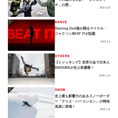
チ」の歴...
2020.5.25
DANCE
7
7
Dancing God達が踊るマイケル・
ジャクソンBEAT ITが話題
2015.5.4
OTHERS
8
8
【トリッキング】世界大会で日本人
DAISUKEが史上初優勝！
2018.1.22
SNOW
9
9
史上最も影響力のあるスノーボーダ
ー「テリエ・ハーコンセン」が栂池
高原に登場！
2018.1.11