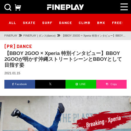
ALL
SKATE
SURF
DANCE
CLIMB
BMX
FREESTY
FINEPLAY
FINEPLAY | ダンス(dance)
【BBOY 2GOO × Xperia 特別インタビュー】BBOY
2GOOが明かす沖縄ストリートシーンとBBOYとして目
[PR]
DANCE
【BBOY 2GOO × Xperia 特別インタビュー】BBOY
指す姿
2GOOが明かす沖縄ストリートシーンとBBOYとして
目指す姿
2021.01.15
Facebook
LINE
Copy