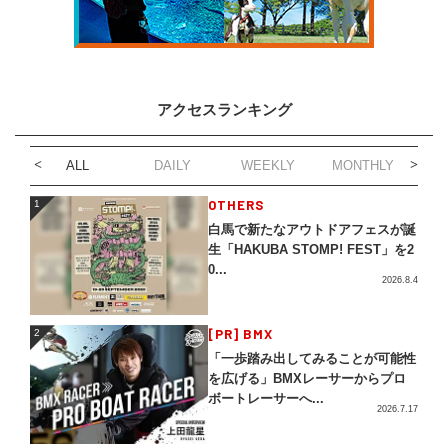
アクセスランキング
ALL
DAILY
WEEKLY
MONTHLY
1
OTHERS
1
白馬で新たなアウトドアフェスが誕
生「HAKUBA STOMP! FEST」を2
0...
2026.8.4
2
[PR] BMX
2
「一歩踏み出してみることが可能性
を広げる」BMXレーサーからプロ
ボートレーサーへ...
2026.7.17