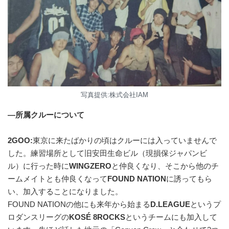
写真提供:株式会社IAM
—所属クルーについて
2GOO:
東京に来たばかりの頃はクルーには入っていませんで
した。練習場所として旧安田生命ビル（現損保ジャパンビ
ル）に行った時に
WINGZERO
と仲良くなり、そこから他のチ
ームメイトとも仲良くなって
FOUND NATION
に誘ってもら
い、加入することになりました。
FOUND NATIONの他にも来年から始まる
D.LEAGUE
というプ
ロダンスリーグの
KOSÉ 8ROCKS
というチームにも加入して