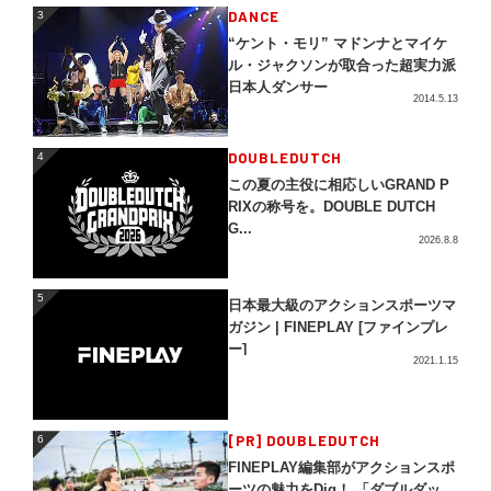
3
DANCE
3
“ケント・モリ” マドンナとマイケ
ル・ジャクソンが取合った超実力派
日本人ダンサー
2014.5.13
4
DOUBLEDUTCH
4
この夏の主役に相応しいGRAND P
RIXの称号を。DOUBLE DUTCH
G...
2026.8.8
5
5
日本最大級のアクションスポーツマ
ガジン | FINEPLAY [ファインプレ
ー]
2021.1.15
[PR] DOUBLEDUTCH
6
6
FINEPLAY編集部がアクションスポ
ーツの魅力をDig！ 「ダブルダッ