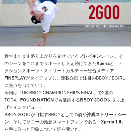
近年ますます盛り上がりを見せている
ブレイキン
シーン。そ
のシーンをこれまでサポートし支え続けてきた
Xperia
と、ア
クションスポーツ・ストリートカルチャー総合メディア
FINEPLAY
がタイアップし、連載企画で注目のBBOY / BGIRL
に焦点を当てていく。
今回は「UK BBOY CHAMPIONSHIPS FINAL」で2度の
TOP4、
FOUND NATION
でも活躍する
BBOY 2GOO
を取り上
げてインタビュー。
BBOY 2GOOが目指すBBOYとしての姿や
沖縄ストリートシー
ン
、そして
ソニー
の最新スマートフォンである「
Xperia 1 II
」
を手に取った印象について話を聞いた。