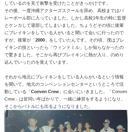
しているのを見て衝撃を受けたことがきっかけです。
その後、一度沖縄アクターズスクールを辞め、高校まではバ
レーボール部に入っていました。しかし高校1年生の時に監督
とケンカして退部してしまいました。ちょうどその頃に後輩
にブレイキンをしている人がいると聞いて会いに行ったので
すが、後輩が「
2000
」をしていたんです。その頃、僕はブレ
イキンの技といったら「ウィンドミル」しか知らなかったの
で驚きました。そこから再びブレイキンに熱が入り、のめり
込んでいったのを覚えています。
それから地元にブレイキンをしている人らがいるという情報
を聞いて、地元のコンベンションセンターというところで活
動している「
Conven Crew
」に会いにいきました。「Conven
Crew」は皆同い年ばかりで、一緒に練習をするようになり、
そこからバトルにも出るようになりました。