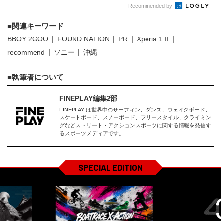
Recommended by
関連キーワード
BBOY 2GOO
FOUND NATION
PR
Xperia 1 II
recommend
ソニー
沖縄
執筆者について
FINEPLAY編集2部
FINEPLAY は世界中のサーフィン、ダンス、ウェイクボード、
スケートボード、スノーボード、フリースタイル、クライミン
グなどストリート・アクションスポーツに関する情報を発信す
るスポーツメディアです。
SPECIAL EDITION