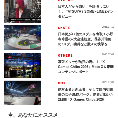
OTHERS
日本人だから強い、を証明しにい
く。 TATSUYA / SOME≡LINEZイン
タビュー
SKATE
2026.07.10
日本勢が17個のメダルを奪取！小野
寺吟雲の2大会連続金、長谷川瑞穂
の3メダル獲得など数々の快挙をプ
レイバック「X Games Chiba
2026」
OTHERS
2026.07.09
幕張メッセが熱狂の渦に！「X
Games Chiba 2026」Moto X＆豪華
コンテンツレポート
BMX
2026.07.07
絶対王者と新王者、そして国内初開
催の女子BMXパーク。歴史が動いた
2日間「X Games Chiba 2026」
今、あなたにオススメ