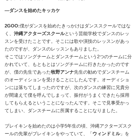
—ダンスを始めたキッカケ
2GOO:
僕がダンスを始めたきっかけはダンススクールではな
く、
沖縄アクターズスクール
という芸能学校でダンスのレッ
スンを受けたことです。そこには歌や演技のレッスンがあっ
たのですが、ダンスのレッスンもありました。
そこではソングチームとダンスチームという2つのチームに分
かれていて、もともとはソングチームに行きたかったのです
が、僕の先生であった
牧野アンナ
先生の勧めでダンスチーム
のオーディションを受けることにしたんです。オーディショ
ンには落ちてしまったのですが、次のダンスの練習に兄貴分
が間違えて僕を呼んでしまって、振付がうまくできたら採用
してもらえるということになったんです。そこで見事受かっ
てしまい、ダンスチームに所属することになりました。
ブレイキンを始めたのは小学5年生の頃、沖縄アクターズスク
ールの先輩がブレイキンをやっていて、「
ウィンドミル
」を