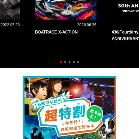
2022.05.23
2026.06.26
BOATRACE X-ACTION
430/Fourthirt
ANNIVERSAR