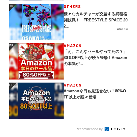
OTHERS
10
10
様々なカルチャーが交差する異種格
闘技戦！「FREESTYLE SPACE 20
2...
2026.8.6
AMAZON
PR
PR
「え、こんなセールやってたの？」
80％OFF以上が続々登場！Amazon
の本気が...
AMAZON
PR
PR
Amazon今日も見逃せない！80%O
FF以上が続々登場
Recommended by