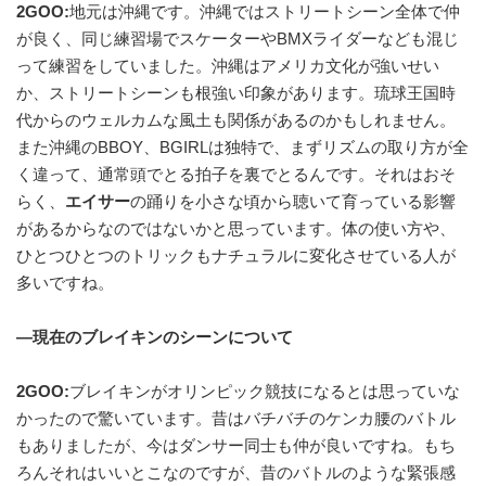
2GOO:
地元は沖縄です。沖縄ではストリートシーン全体で仲
が良く、同じ練習場でスケーターやBMXライダーなども混じ
って練習をしていました。沖縄はアメリカ文化が強いせい
か、ストリートシーンも根強い印象があります。琉球王国時
代からのウェルカムな風土も関係があるのかもしれません。
また沖縄のBBOY、BGIRLは独特で、まずリズムの取り方が全
く違って、通常頭でとる拍子を裏でとるんです。それはおそ
らく、
エイサー
の踊りを小さな頃から聴いて育っている影響
があるからなのではないかと思っています。体の使い方や、
ひとつひとつのトリックもナチュラルに変化させている人が
多いですね。
—現在のブレイキンのシーンについて
2GOO:
ブレイキンがオリンピック競技になるとは思っていな
かったので驚いています。昔はバチバチのケンカ腰のバトル
もありましたが、今はダンサー同士も仲が良いですね。もち
ろんそれはいいとこなのですが、昔のバトルのような緊張感