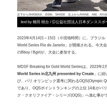
左下からSHIGEKIX、ISSIN、SHADE 左上からAYANE、AMI、AYUM
text by 橋田 樹台 / Ⓒ公益社団法⼈⽇本ダンスス
2023年4月14日～15日（※現地時間）に、ブラジル・リオデ
World Series Rio de Janerio」が開催され
のBboy / Bgirlが、大会に参加する。
WDSF Breaking for Gold World Seriesは、
World Series in北九州 presented by Create
」に続
び、パリ オリンピック選考に関わるOQS(Olympic Qua
であり、OQSポイントランキングの上位 14名がパ
ク・クオリファイア・シリーズ(OQS)」へ進む事が