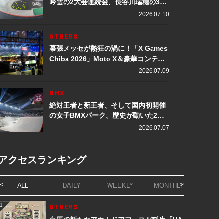
吟雲の2大会連続金、長谷川瑞穂の3メ
ダル獲得など数々の快挙をプレイバッ
2026.07.10
ク「X Games Chiba 2026」
OTHERS
幕張メッセが熱狂の渦に！「X Games
Chiba 2026」Moto X＆豪華コンテン
ツレポート
2026.07.09
BMX
絶対王者と新王者、そして国内初開催
の女子BMXパーク。歴史が動いた2日
間「X Games Chiba 2026」
2026.07.07
アクセスランキング
ALL
DAILY
WEEKLY
MONTHLY
1
OTHERS
1