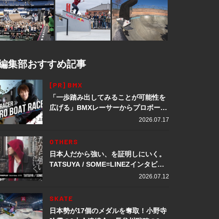
編集部おすすめ記事
[PR] BMX
「一歩踏み出してみることが可能性を
広げる」BMXレーサーからプロボート
レーサーへ転身。上田龍星が体現する
2026.07.17
挑戦の軌跡
OTHERS
日本人だから強い、を証明しにいく。
TATSUYA / SOME≡LINEZインタビュ
ー
2026.07.12
SKATE
日本勢が17個のメダルを奪取！小野寺