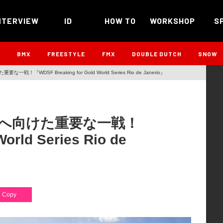
NTERVIEW
ID
HOW TO
WORKSHOP
S
B
BMX
FREESTYLE
FMX
DOUBLE DUTCH
SNOW
WDSF Breaking for Gold World Series Rio de Janerio』
へ向けた重要な一戦！
orld Series Rio de
Copy