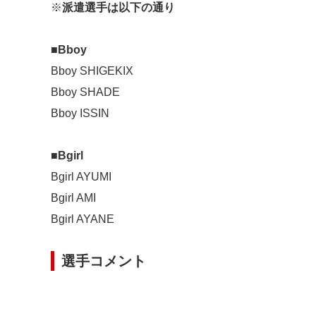
※
派遣選手は以下の通り
■Bboy
Bboy SHIGEKIX
Bboy SHADE
Bboy ISSIN
■Bgirl
Bgirl AYUMI
Bgirl AMI
Bgirl AYANE
選手コメント