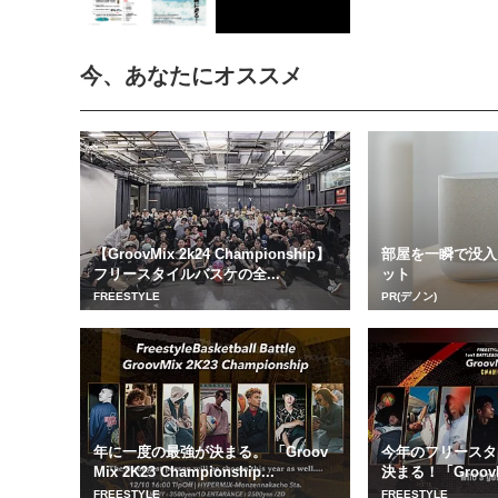
今、あなたにオススメ
【GroovMix 2k24 Championship】
部屋を一瞬で没入
フリースタイルバスケの全...
ット
FREESTYLE
PR(デノン)
年に一度の最強が決まる。 「Groov
今年のフリースタイ
Mix 2K23 Championship...
決まる！「GroovMix
FREESTYLE
FREESTYLE