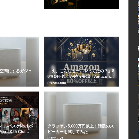
空間にするガジェ
「え、こんなセールやってたの？」8
0％OFF以上が続々登場！Amazonの
本気が...
PR(Amazon)
ルバスケNo.1が
クラファン5,600万円以上！話題のス
 2K25 Cha...
ピーカーを試してみた
PR(デノン)