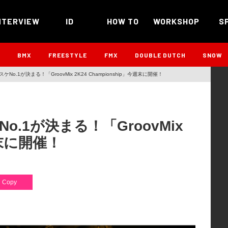
NTERVIEW
ID
HOW TO
WORKSHOP
S
B
BMX
FREESTYLE
FMX
DOUBLE DUTCH
SNOW
o.1が決まる！「GroovMix 2K24 Championship」今週末に開催！
.1が決まる！「GroovMix
今週末に開催！
Copy