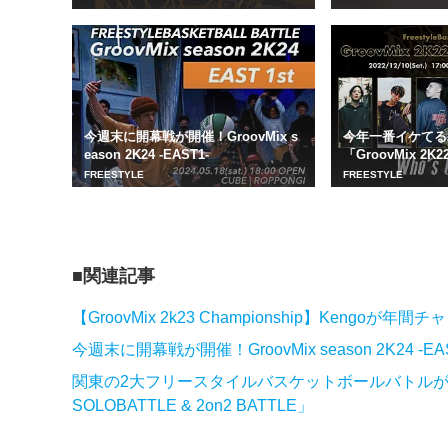
今週末に開幕戦が開催！GroovMix s
今年一番イケてる
eason 2K24 -EAST1-
「GroovMix 2K22
FREESTYLE
FREESTYLE
関連記事
【GroovMix 2k23 Championship】Kengoが
今週末に開幕戦が開催！GroovMix season 2K24 -EA
関東の2大フリースタイルバスケットボールバトルが共同開催
SOLOBATTLE & 2on2 BATTLE」