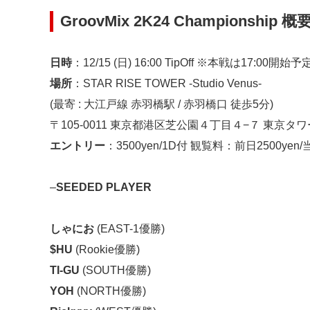
GroovMix 2K24 Championship 概
日時
：12/15 (日) 16:00 TipOff ※本戦は17:00開始予
場所
：STAR RISE TOWER -Studio Venus-
(最寄 : 大江戸線 赤羽橋駅 / 赤羽橋口 徒歩5分)
〒105-0011 東京都港区芝公園４丁目４−７ 東京タ
エントリー
：3500yen/1D付 観覧料：前日2500yen/当
–
SEEDED PLAYER
しゃにお
(EAST-1優勝)
$HU
(Rookie優勝)
TI-GU
(SOUTH優勝)
YOH
(NORTH優勝)