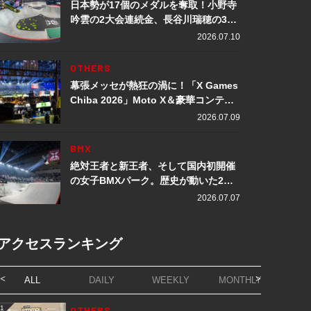
日本勢が17個のメダルを奪取！小野寺
吟雲の2大会連続金、長谷川瑞穂の3メ
ダル獲得など数々の快挙をプレイバッ
2026.07.10
ク「X Games Chiba 2026」
OTHERS
幕張メッセが熱狂の渦に！「X Games
Chiba 2026」Moto X＆豪華コンテン
ツレポート
2026.07.09
BMX
絶対王者と新王者、そして国内初開催
の女子BMXパーク。歴史が動いた2日
間「X Games Chiba 2026」
2026.07.07
アクセスランキング
ALL
DAILY
WEEKLY
MONTHLY
1
OTHERS
1