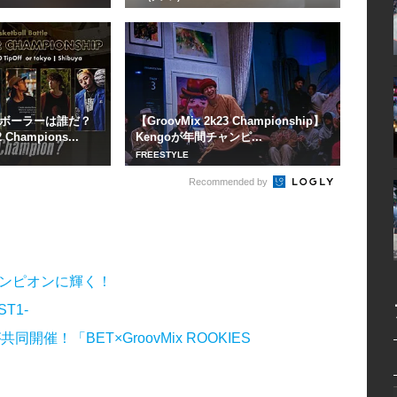
ボーラーは誰だ？
【GroovMix 2k23 Championship】
 Champions...
Kengoが年間チャンピ...
FREESTYLE
Recommended by
年間チャンピオンに輝く！
ST1-
！「BET×GroovMix ROOKIES