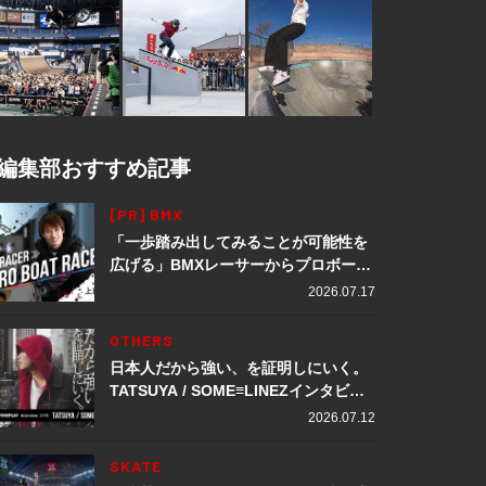
編集部おすすめ記事
[PR] BMX
「一歩踏み出してみることが可能性を
広げる」BMXレーサーからプロボート
レーサーへ転身。上田龍星が体現する
2026.07.17
挑戦の軌跡
OTHERS
日本人だから強い、を証明しにいく。
TATSUYA / SOME≡LINEZインタビュ
ー
2026.07.12
SKATE