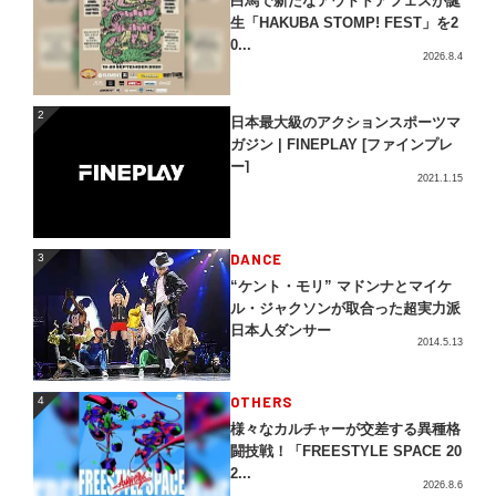
白馬で新たなアウトドアフェスが誕
生「HAKUBA STOMP! FEST」を2
0...
2026.8.4
2
2
日本最大級のアクションスポーツマ
ガジン | FINEPLAY [ファインプレ
ー]
2021.1.15
3
DANCE
3
“ケント・モリ” マドンナとマイケ
ル・ジャクソンが取合った超実力派
日本人ダンサー
2014.5.13
4
OTHERS
4
様々なカルチャーが交差する異種格
闘技戦！「FREESTYLE SPACE 20
2...
2026.8.6