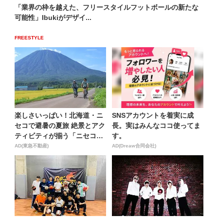
「業界の枠を越えた、フリースタイルフットボールの新たな
可能性」Ibukiがデザイ...
FREESTYLE
楽しさいっぱい！北海道・ニ
SNSアカウントを着実に成
セコで避暑の夏旅 絶景とアク
長。実はみんなココ使ってま
ティビティが揃う「ニセコ
す。
東...
AD(東急不動産)
AD(Dreaw合同会社)