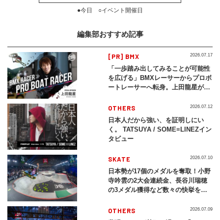
●今日 ○イベント開催日
編集部おすすめ記事
[PR] BMX
2026.07.17
「一歩踏み出してみることが可能性
を広げる」BMXレーサーからプロボ
ートレーサーへ転身。上田龍星が体
現する挑戦の軌跡
OTHERS
2026.07.12
日本人だから強い、を証明しにい
く。 TATSUYA / SOME≡LINEZイン
タビュー
SKATE
2026.07.10
日本勢が17個のメダルを奪取！小野
寺吟雲の2大会連続金、長谷川瑞穂
の3メダル獲得など数々の快挙をプ
レイバック「X Games Chiba
2026」
OTHERS
2026.07.09