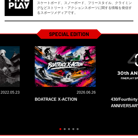
スケートボード、スノーボード、フリースタイル、クライミン
グなどストリート・アクションスポーツに関する情報を発信す
るスポーツメディアです。
SPECIAL EDITION
2022.05.23
2026.06.26
BOATRACE X-ACTION
430/Fourthirt
ANNIVERSAR