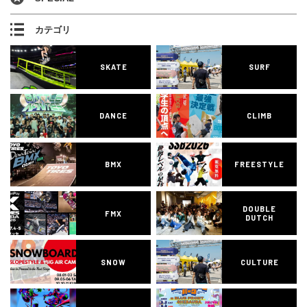
カテゴリ
SKATE
SURF
DANCE
CLIMB
BMX
FREESTYLE
DOUBLE
FMX
DUTCH
SNOW
CULTURE