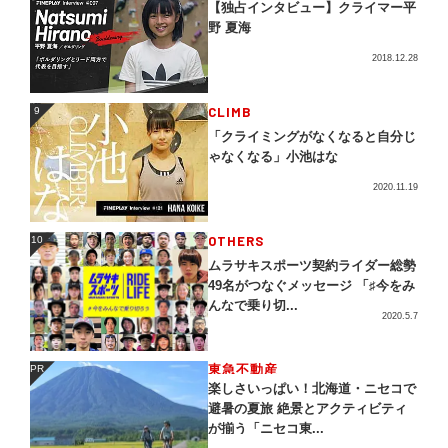
【独占インタビュー】クライマー平
野 夏海
2018.12.28
CLIMB
9
9
「クライミングがなくなると自分じ
ゃなくなる」小池はな
2020.11.19
OTHERS
10
10
ムラサキスポーツ契約ライダー総勢
49名がつなぐメッセージ 「♯今をみ
んなで乗り切...
2020.5.7
東急不動産
PR
PR
楽しさいっぱい！北海道・ニセコで
避暑の夏旅 絶景とアクティビティ
が揃う「ニセコ東...