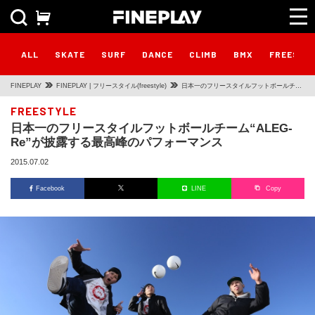
ALL
SKATE
SURF
DANCE
CLIMB
BMX
FREESTY
FINEPLAY
FINEPLAY | フリースタイル(freestyle)
日本一のフリースタイルフットボールチー
ム“ALEG-Re”が披露する最高峰のパフォー
FREESTYLE
日本一のフリースタイルフットボールチーム“ALEG-
マンス
Re”が披露する最高峰のパフォーマンス
2015.07.02
Facebook
LINE
Copy