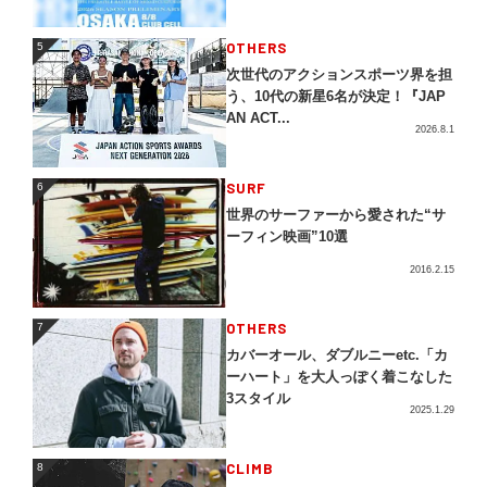
5
OTHERS
5
次世代のアクションスポーツ界を担
う、10代の新星6名が決定！『JAP
AN ACT...
2026.8.1
SURF
6
6
世界のサーファーから愛された“サ
ーフィン映画”10選
2016.2.15
OTHERS
7
7
カバーオール、ダブルニーetc.「カ
ーハート」を大人っぽく着こなした
3スタイル
2025.1.29
CLIMB
8
8