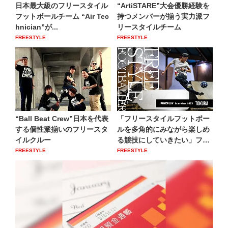
日本最大級のフリースタイル
“ArtiSTARE”大会優勝経験を
フットボールチーム “Air Tec
持つメンバーが揃う実力派フ
hnician”が...
リースタイルチーム
FREESTYLE
FREESTYLE
“Ball Beat Crew”日本を代表
「フリースタイルフットボー
する個性派揃いのフリースタ
ルを多角的にみながら楽しめ
イルクルー
る競技にしていきたい」フリ
ー...
FREESTYLE
FREESTYLE