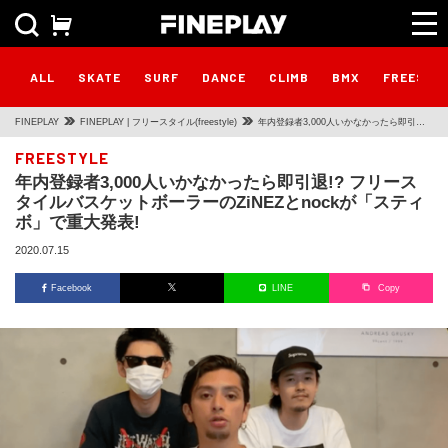
ALL
SKATE
SURF
DANCE
CLIMB
BMX
FREESTY
FINEPLAY
FINEPLAY | フリースタイル(freestyle)
年内登録者3,000人いかなかったら即引退!?
フリースタイルバスケットボーラーの
FREESTYLE
年内登録者3,000人いかなかったら即引退!? フリース
ZiNEZとnockが「スティボ」で重大発表!
タイルバスケットボーラーのZiNEZとnockが「スティ
ボ」で重大発表!
2020.07.15
Facebook
LINE
Copy