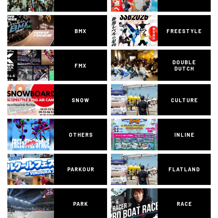
BMX
FREESTYLE
DOUBLE
FMX
DUTCH
SNOW
CULTURE
OTHERS
INLINE
PARKOUR
FLATLAND
PARK
RACE