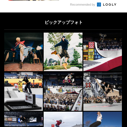
4
Recommended by
FREESTYLE
4
フリースタイルフットボール初心者
必見！ボール&シューズの選び方
ピックアップフォト
2018.10.9
5
DANCE
5
“ケント・モリ” マドンナとマイケ
ル・ジャクソンが取合った超実力派
日本人ダンサー
2014.5.13
DANCE
6
6
Bboy KatsuOneも登壇！「SOCIA
L INNOVATION WEEK...
2021.10.21
SKATE
7
7
「World Cup Skateboarding Japa