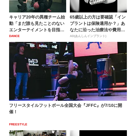
キャリア20年の異種チーム始
65歳以上の方は要確認「イン
動「まだ誰も見たことのない
プラントは保険適用か？」あ
エンターテイメントを目指
なたに沿った治療法や費用
し...
を...
DANCE
AD(あんしんインプラント)
フリースタイルフットボール全国大会『JFFC』が7/10に開
催！
FREESTYLE