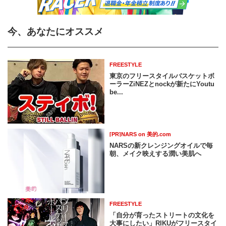
今、あなたにオススメ
FREESTYLE
東京のフリースタイルバスケットボ
ーラーZiNEZとnockが新たにYoutu
be...
[PR]NARS on 美的.com
NARSの新クレンジングオイルで毎
朝、メイク映えする潤い美肌へ
FREESTYLE
「自分が育ったストリートの文化を
大事にしたい」RIKUがフリースタイ