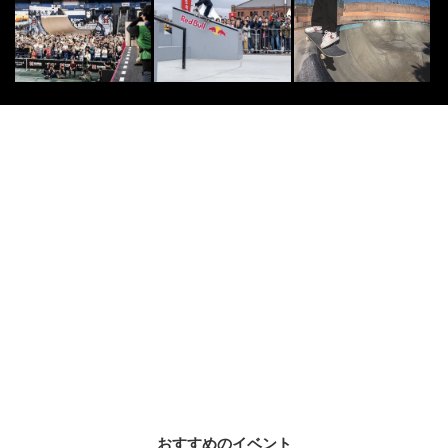
n Round」優勝は...
2016.7.24
CULTURE
8
8
ユニフォームプロジェクト第2弾
「ムラスポ × LURKING CLASS ×
...
2021.3.11
FREESTYLE
9
9
【スペシャルインタビュー】フリー
スタイルフットボーラーTOKURA
2017.8.23
FREESTYLE
10
10
2017年ベスト動画が公開！Tokura
の“あの技”も選出
2018.4.15
おすすめのイベント