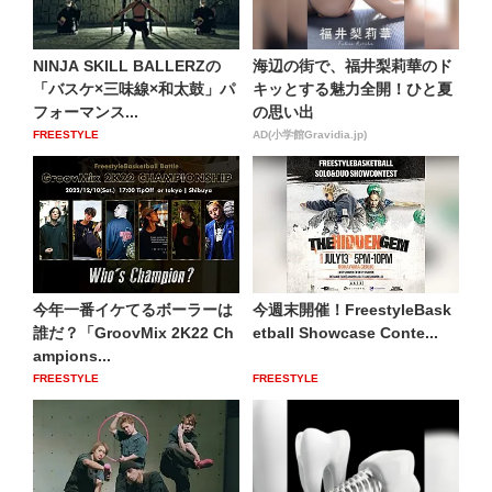
NINJA SKILL BALLERZの
海辺の街で、福井梨莉華のド
「バスケ×三味線×和太鼓」パ
キッとする魅力全開！ひと夏
フォーマンス...
の思い出
FREESTYLE
AD(小学館Gravidia.jp)
今年一番イケてるボーラーは
今週末開催！FreestyleBask
誰だ？「GroovMix 2K22 Ch
etball Showcase Conte...
ampions...
FREESTYLE
FREESTYLE