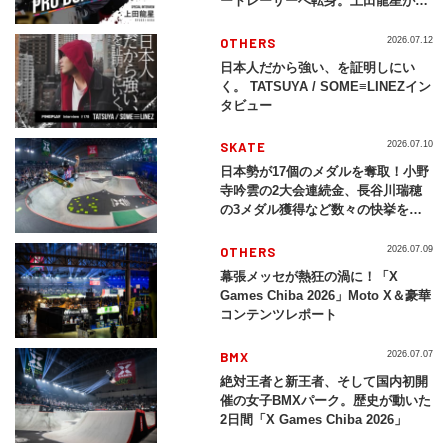
ートレーサーへ転身。上田龍星が体
現する挑戦の軌跡
OTHERS
2026.07.12
日本人だから強い、を証明しにい
く。 TATSUYA / SOME≡LINEZイン
タビュー
SKATE
2026.07.10
日本勢が17個のメダルを奪取！小野
寺吟雲の2大会連続金、長谷川瑞穂
の3メダル獲得など数々の快挙をプ
レイバック「X Games Chiba
2026」
OTHERS
2026.07.09
幕張メッセが熱狂の渦に！「X
Games Chiba 2026」Moto X＆豪華
コンテンツレポート
BMX
2026.07.07
絶対王者と新王者、そして国内初開
催の女子BMXパーク。歴史が動いた
2日間「X Games Chiba 2026」