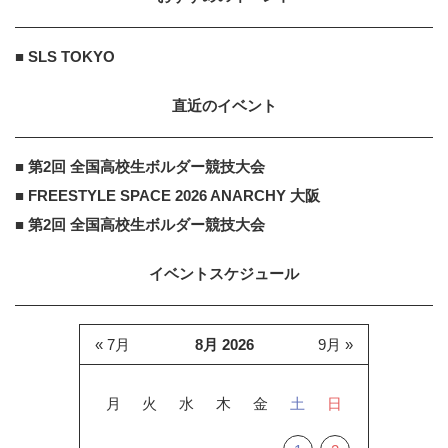
あんしんインプラント
PR
PR
65歳以上の方は要確認「インプラン
■ SLS TOKYO
トは保険適用か？」あなたに沿った
治療法や費用を...
直近のイベント
あんしんインプラント
PR
■ 第2回 全国高校生ボルダー競技大会
PR
＜約1分＞アンケート回答者へ歯科
■ FREESTYLE SPACE 2026 ANARCHY 大阪
医師が監修したガイドブックをプレ
ゼント。65歳以...
■ 第2回 全国高校生ボルダー競技大会
イベントスケジュール
« 7月
8月 2026
9月 »
月
火
水
木
金
土
日