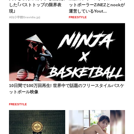
した｢バストトップの限界表
ットボーラーZiNEZとnockが
現｣
運営しているYout...
AD(小学館Gravidia.jp)
FREESTYLE
10日間で100万回再生! 世界中で話題のフリースタイルバスケ
ットボール映像
FREESTYLE