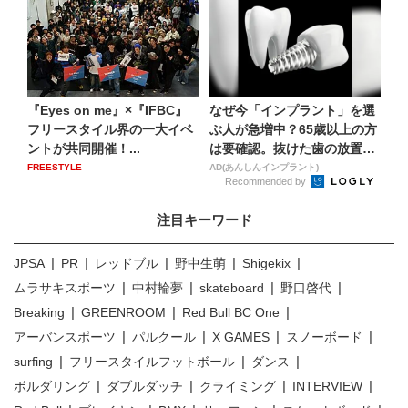
『Eyes on me』×『IFBC』
なぜ今「インプラント」を選
フリースタイル界の一大イベ
ぶ人が急増中？65歳以上の方
ントが共同開催！...
は要確認。抜けた歯の放置
は...
FREESTYLE
AD(あんしんインプラント)
Recommended by
注目キーワード
JPSA
PR
レッドブル
野中生萌
Shigekix
ムラサキスポーツ
中村輪夢
skateboard
野口啓代
Breaking
GREENROOM
Red Bull BC One
アーバンスポーツ
パルクール
X GAMES
スノーボード
surfing
フリースタイルフットボール
ダンス
ボルダリング
ダブルダッチ
クライミング
INTERVIEW