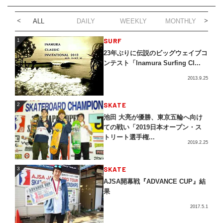
ALL
DAILY
WEEKLY
MONTHLY
1
SURF
1
23年ぶりに伝説のビッグウェイブコ
ンテスト「Inamura Surfing Cl...
2013.9.25
2
SKATE
2
池田 大亮が優勝、東京五輪へ向け
ての戦い「2019日本オープン・ス
トリート選手権...
2019.2.25
3
SKATE
3
AJSA開幕戦『ADVANCE CUP』結
果
2017.5.1