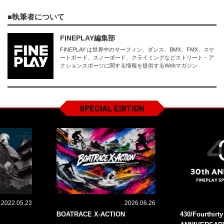
執筆者について
FINEPLAY編集部
FINEPLAY は世界中のサーフィン、ダンス、BMX、FMX、スケ
ートボード、スノーボード、クライミングなどストリート・ア
クションスポーツに関する情報を提供するWebマガジン
SPECIAL EDITION
2022.05.23
2026.06.26
BOATRACE X-ACTION
430/Fourthirt