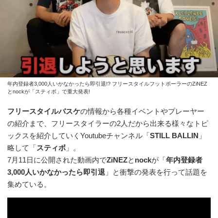
年内登録者3,000人いかなかったら即引退!? フリースタイルフットボーラーのZiNEZ
とnockが「スティボ」で重大発表!
フリースタイルバスケ
の情報から各種イベントやプレーヤー
の紹介まで、フリースタイラーの2人だから出来る様々なトピ
ックスを紹介していくYoutubeチャンネル「
STILL BALLIN
」
略して「
スティボ
」。
7月11日に公開された動画内で
ZiNEZ
と
nock
が「
年内登録者
3,000人いかなかったら即引退
」と衝撃の発表を行って話題を
集めている。